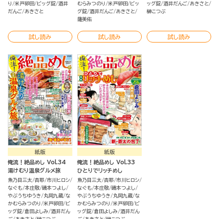
り
米戸卵田
ビッグ錠
酒井
むらみつのり
米戸卵田
ビッ
ッグ錠
酒井だんご
あきさと
だんご
あきさと
グ錠
酒井だんご
あきさと
榊こつぶ
薩美佑
試し読み
試し読み
試し読み
紙版
紙版
俺流！絶品めし Vol.34
俺流！絶品めし Vol.33
湯けむり温泉グルメ旅
ひとりでリッチめし
魚乃目三太
杏耶
市川ヒロシ
魚乃目三太
杏耶
市川ヒロシ
なぐも
本庄敬
磯本つよし
なぐも
本庄敬
磯本つよし
やぶうちゆうき
丸岡九蔵
な
やぶうちゆうき
丸岡九蔵
な
かむらみつのり
米戸卵田
ビ
かむらみつのり
米戸卵田
ビ
ッグ錠
倉田よしみ
酒井だん
ッグ錠
倉田よしみ
酒井だん