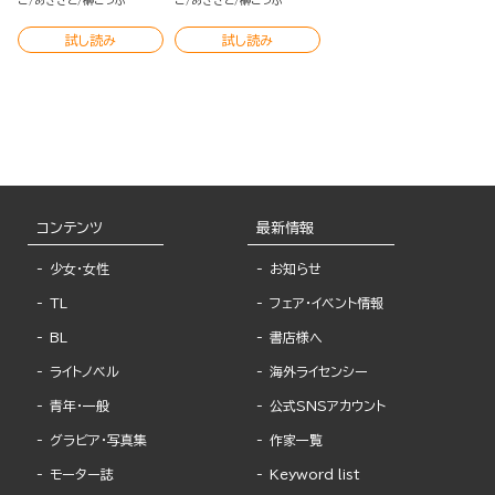
ご
あきさと
榊こつぶ
ご
あきさと
榊こつぶ
試し読み
試し読み
コンテンツ
最新情報
少女・女性
お知らせ
TL
フェア・イベント情報
BL
書店様へ
ライトノベル
海外ライセンシー
青年・一般
公式SNSアカウント
グラビア・写真集
作家一覧
モーター誌
Keyword list