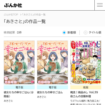
ぶんか社TOP
「あきさと」の作品一覧
「あきさと」の作品一覧
検索結果
8件
新着順
タイトル順
電子版
電子版
紙版
彼女たちの幸せごはん（分
彼女たちの幸せごはん
俺流！絶品めし Vol.39
冊版）
母さんの自慢料理
あきさと
あきさと
ラズウェル細木
魚乃目三太
杏耶
市川ヒロシ
なぐも
本庄