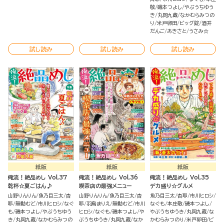
敬
磯本つよし
やぶうちゆう
き
丸岡九蔵
なかむらみつの
り
米戸卵田
ビッグ錠
酒井
だんご
あきさと
うさみ☆
試し読み
試し読み
試し読み
紙版
紙版
紙版
俺流！絶品めし Vol.37
俺流！絶品めし Vol.36
俺流！絶品めし Vol.35
乾杯☆夏ごはん♪
喫茶店の最強メニュー
デカ盛り☆グルメ
山野りんりん
魚乃目三太
杏
山野りんりん
魚乃目三太
杏
魚乃目三太
杏耶
市川ヒロシ
耶
無動むど
市川ヒロシ
なぐ
耶
羽鳥まりえ
無動むど
市川
なぐも
本庄敬
磯本つよし
も
磯本つよし
やぶうちゆう
ヒロシ
なぐも
磯本つよし
や
やぶうちゆうき
丸岡九蔵
な
き
丸岡九蔵
なかむらみつの
ぶうちゆうき
丸岡九蔵
なか
かむらみつのり
米戸卵田
ビ