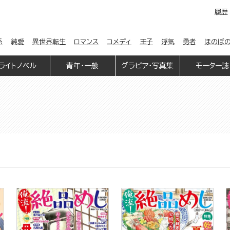
履歴
係
純愛
異世界転生
ロマンス
コメディ
王子
浮気
勇者
ほのぼ
ライトノベル
青年・一般
グラビア・写真集
モーター誌