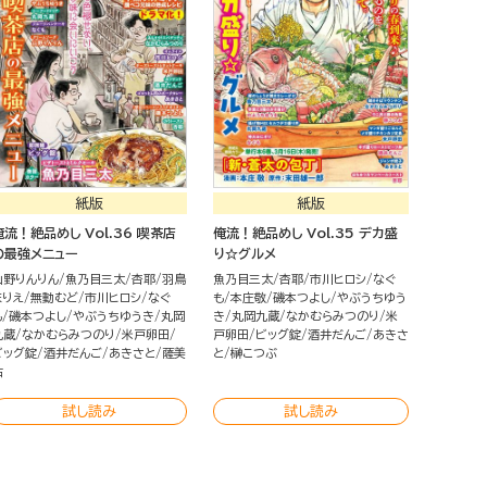
紙版
紙版
俺流！絶品めし Vol.36 喫茶店
俺流！絶品めし Vol.35 デカ盛
の最強メニュー
り☆グルメ
山野りんりん
魚乃目三太
杏耶
羽鳥
魚乃目三太
杏耶
市川ヒロシ
なぐ
まりえ
無動むど
市川ヒロシ
なぐ
も
本庄敬
磯本つよし
やぶうちゆう
も
磯本つよし
やぶうちゆうき
丸岡
き
丸岡九蔵
なかむらみつのり
米
九蔵
なかむらみつのり
米戸卵田
戸卵田
ビッグ錠
酒井だんご
あきさ
ビッグ錠
酒井だんご
あきさと
薩美
と
榊こつぶ
佑
試し読み
試し読み