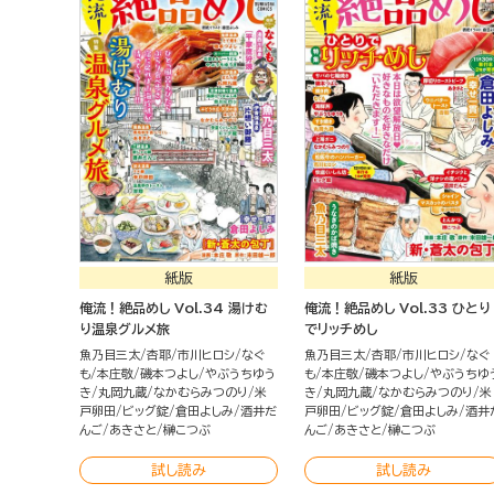
紙版
紙版
俺流！絶品めし Vol.34 湯けむ
俺流！絶品めし Vol.33 ひとり
り温泉グルメ旅
でリッチめし
魚乃目三太
杏耶
市川ヒロシ
なぐ
魚乃目三太
杏耶
市川ヒロシ
なぐ
も
本庄敬
磯本つよし
やぶうちゆう
も
本庄敬
磯本つよし
やぶうちゆ
き
丸岡九蔵
なかむらみつのり
米
き
丸岡九蔵
なかむらみつのり
米
戸卵田
ビッグ錠
倉田よしみ
酒井だ
戸卵田
ビッグ錠
倉田よしみ
酒井
んご
あきさと
榊こつぶ
んご
あきさと
榊こつぶ
試し読み
試し読み