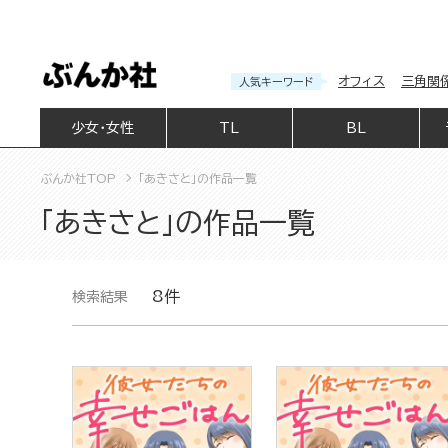
オフィス
三角関
人気キーワード
少女・女性
TL
BL
ぶんか社TOP
「あきさと」の作品一覧
「あきさと」の作品一覧
8件
検索結果