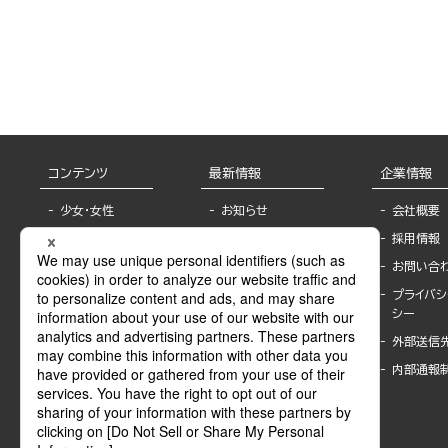
コンテンツ
最新情報
企業情報
少女・女性
お知らせ
会社概要
TL
フェア・イベント情
採用情報
報
BL
お問い合
書店様へ
ライトノベル
プライバシ
海外ライセンシー
シー
青年・一般
公式SNSアカウ
外部送信
グラビア・写真
ント
集
内部通報
作家一覧
モーター誌
Keyword list
SPECIAL
Author list