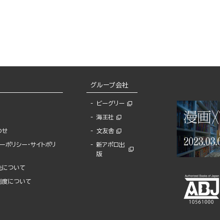
グループ会社
ビーグリー
海王社
わせ
文友舎
ーポリシー・サイトポリ
新アポロ出
版
先について
制度について