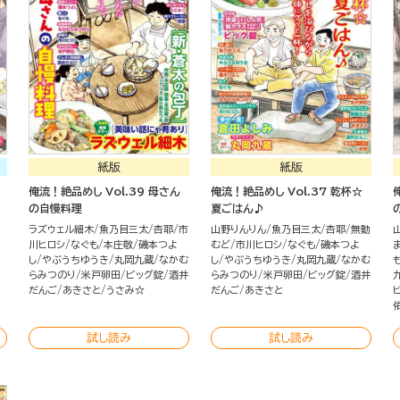
紙版
紙版
俺流！絶品めし Vol.39 母さん
俺流！絶品めし Vol.37 乾杯☆
の自慢料理
夏ごはん♪
ラズウェル細木
魚乃目三太
杏耶
市
山野りんりん
魚乃目三太
杏耶
無動
川ヒロシ
なぐも
本庄敬
磯本つよ
むど
市川ヒロシ
なぐも
磯本つよ
し
やぶうちゆうき
丸岡九蔵
なかむ
し
やぶうちゆうき
丸岡九蔵
なかむ
らみつのり
米戸卵田
ビッグ錠
酒井
らみつのり
米戸卵田
ビッグ錠
酒井
だんご
あきさと
うさみ☆
だんご
あきさと
試し読み
試し読み