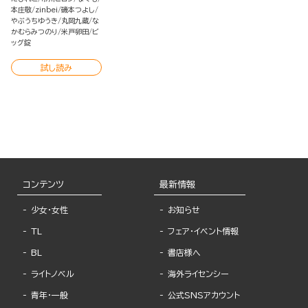
本庄敬
zinbei
磯本つよし
やぶうちゆうき
丸岡九蔵
な
かむらみつのり
米戸卵田
ビ
ッグ錠
試し読み
コンテンツ
最新情報
少女・女性
お知らせ
TL
フェア・イベント情報
BL
書店様へ
ライトノベル
海外ライセンシー
青年・一般
公式SNSアカウント