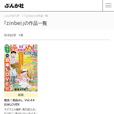
ぶんか社TOP
「zinbei」の作品一覧
「zinbei」の作品一覧
検索結果
1件
紙版
俺流！絶品めし Vol.44
白米LOVER
ラズウェル細木
魚乃目三太
たびれこ
市川ヒロシ
なぐも