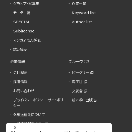
グラビア・写真集
作家一覧
モーター誌
Keyword list
SPECIAL
Author list
Sublicense
マンガよもんが
試し読み
企業情報
グループ会社
会社概要
ビーグリー
採用情報
海王社
お問い合わせ
文友舎
プライバシーポリシー・サイトポリ
新アポロ出版
シー
外部送信先について
内部通報制度について