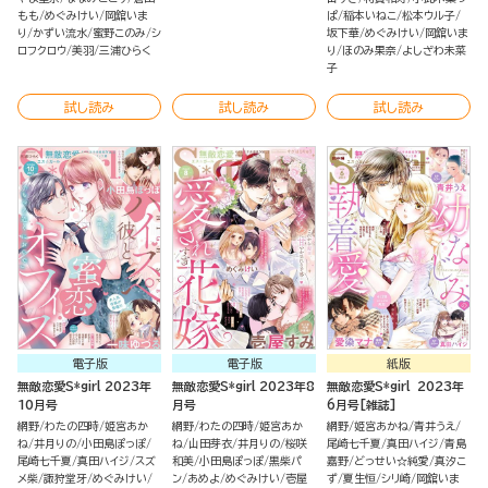
もも
めぐみけい
岡舘いま
ぱ
稲本いねこ
松本ウル子
り
かずい流水
蜜野このみ
シ
坂下華
めぐみけい
岡舘いま
ロフクロウ
美羽
三浦ひらく
り
ほのみ果奈
よしざわ未菜
子
試し読み
試し読み
試し読み
電子版
電子版
紙版
無敵恋愛S*girl 2023年
無敵恋愛S*girl 2023年8
無敵恋愛S*girl 2023年
10月号
月号
6月号[雑誌]
網野
わたの四時
姫宮あか
網野
わたの四時
姫宮あか
網野
姫宮あかね
青井うえ
ね
井月りの
小田島ぽっぽ
ね
山田芽衣
井月りの
桜咲
尾崎七千夏
真田ハイジ
青島
尾崎七千夏
真田ハイジ
スズ
和美
小田島ぽっぽ
黒柴パ
嘉野
どっせい☆純愛
真汐こ
メ柴
諏狩堂牙
めぐみけい
ン
あめよ
めぐみけい
壱屋
ず
夏生恒
シリ崎
岡舘いま