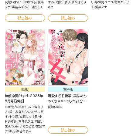
岡舘いまり
一味ゆづる
愛染
すみ
岡舘いまり
すがはらり
り
宇宙野ユニコ
粒杏だいふ
マナ
栗谷あずみ
三浦ひらく
ゅう
く
愛染マナ
試し読み
試し読み
紙版
電子版
無敵恋愛S*girl 2023年
可愛すぎる後輩、実はめち
5月号[雑誌]
ゃくちゃ××でした。（分冊
版）
山田芽衣
桃宮ちょこ
青山り
岡舘いまり
さ
鈴川みなと
おおひらしる
す
七ツ園
立花にっける
小
村あゆみ
喜多也クロ
岡舘い
まり
米子
いぬひるね
愛染マ
試し読み
ナ
あん
栗谷あずみ