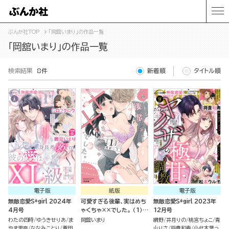
ぶんか社TOP
「岡舘いまり」の作品一覧
「岡舘いまり」の作品一覧
検索結果
8件
新着順
タイトル順
電子版
紙版
電子版
無敵恋愛S*girl 2024年
可愛すぎる後輩、実はめち
無敵恋愛S*girl 2023年
4月号
ゃくちゃ××でした。 （1）
12月号
【かきおろし漫画＆電子限
わたの四時
ゆうきせりあ
ま
岡舘いまり
網野
井月りの
桃宮ちょこ
青
定かきおろし漫画付】
やま里奈
ななみことり
蒼田
山りさ
将貴和寿
小此木葉っ