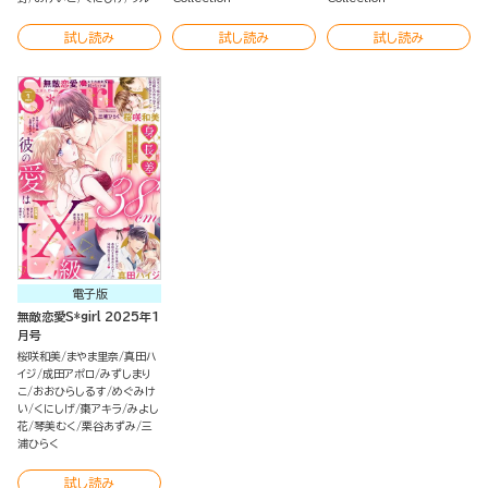
試し読み
試し読み
試し読み
電子版
無敵恋愛S*girl 2025年1
月号
桜咲和美
まやま里奈
真田ハ
イジ
成田アポロ
みずしまり
こ
おおひらしるす
めぐみけ
い
くにしげ
棗アキラ
みよし
花
琴美むく
栗谷あずみ
三
浦ひらく
試し読み