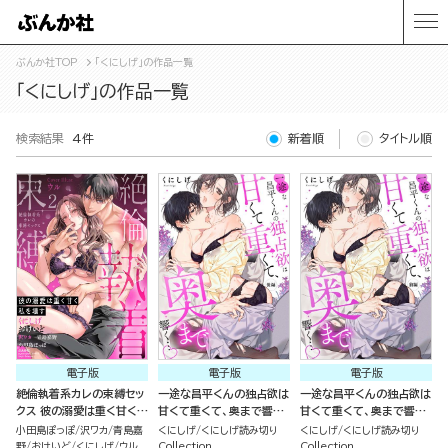
ぶんか社TOP
「くにしげ」の作品一覧
「くにしげ」の作品一覧
検索結果
4件
新着順
タイトル順
電子版
電子版
電子版
絶倫執着系カレの束縛セッ
一途な昌平くんの独占欲は
一途な昌平くんの独占欲は
クス 彼の溺愛は重く甘く私
甘くて重くて、奥まで響
甘くて重くて、奥まで響
を壊す （2）
く…（単話版） 【後編】
く…（単話版） 【前編】
小田島ぽっぽ
沢ワカ
青島嘉
くにしげ
くにしげ読み切り
くにしげ
くにしげ読み切り
野
おけいど
くにしげ
ウル
Collection
Collection