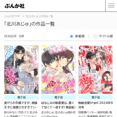
ぶんか社TOP
「北川あじゅ」の作品一覧
「北川あじゅ」の作品一覧
検索結果
5件
新着順
タイトル順
電子版
電子版
電子版
虐げられ令嬢ですが、絶倫
幼なじみの執着愛は、重く
無敵恋愛S*girl 2024年9
王子に溺愛されすぎていま
て甘くて一途すぎ（単話版）
月号
す!?（※昼も夜も）アンソ
鈴川みなと
弓月バク
北川あ
北川あじゅ
北川あじゅ読み切
田尾裸べっちー
桜咲和美
青
ロジー （3）
じゅ
宇宙野ユニコ
フジキハ
りCollection
山りさ
青島嘉野
成田アポロ