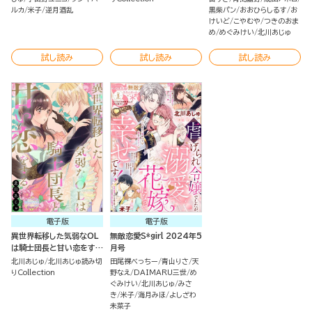
ルカ
米子
逆月酒乱
黒柴パン
おおひらしるす
お
けいど
こやむや
つきのおま
め
めぐみけい
北川あじゅ
試し読み
試し読み
試し読み
電子版
電子版
異世界転移した気弱なOL
無敵恋愛S*girl 2024年5
は騎士団長と甘い恋をする
月号
（単話版）
北川あじゅ
北川あじゅ読み切
田尾裸べっちー
青山りさ
天
りCollection
野なえ
DAIMARU三世
め
ぐみけい
北川あじゅ
みさ
き
米子
海月みほ
よしざわ
未菜子