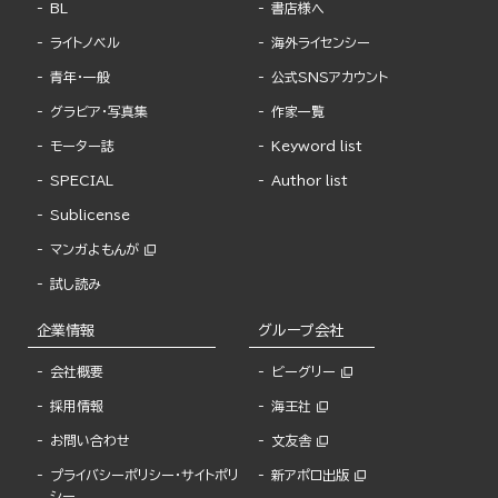
BL
書店様へ
ライトノベル
海外ライセンシー
青年・一般
公式SNSアカウント
グラビア・写真集
作家一覧
モーター誌
Keyword list
SPECIAL
Author list
Sublicense
マンガよもんが
試し読み
企業情報
グループ会社
会社概要
ビーグリー
採用情報
海王社
お問い合わせ
文友舎
プライバシーポリシー・サイトポリ
新アポロ出版
シー