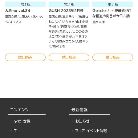
電子版
電子版
電子版
＆.Emo vol.34
GUSH 2023年2月号
Gotcha！ ～距離感ゼロ
な極道の乳首が今日も誘惑
里西立樺
上原あり
樋木ゆい
里西立樺
黒井モリー
楢崎ね
してきます～（分冊版）
ち
ユキノセ
ねこ
かさいちあき
山本小鉄
里西立樺
子
縁々
丹野ちくわぶ
嘉島
ちあき
栗原カナ
しののめの
よこ
志々藤からり
平眞ミツ
ナガ
滝城みきたか
大橋キッ
カ
柊のぞむ
試し読み
試し読み
試し読み
コンテンツ
最新情報
少女・女性
お知らせ
TL
フェア・イベント情報