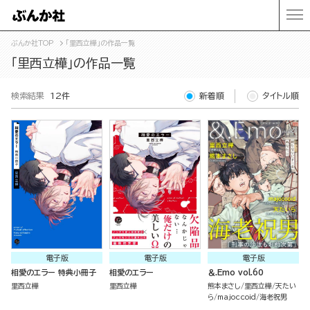
ぶんか社TOP
「里西立樺」の作品一覧
「里西立樺」の作品一覧
検索結果
12件
新着順
タイトル順
電子版
電子版
電子版
相愛のエラー 特典小冊子
相愛のエラー
＆.Emo vol.60
里西立樺
里西立樺
熊本まさし
里西立樺
天たい
ら
majoccoid
海老祝男