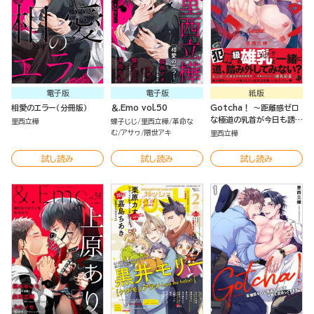
電子版
電子版
紙版
相愛のエラー（分冊版）
＆.Emo vol.50
Gotcha！ ～距離感ゼロ
な極道の乳首が今日も誘惑
里西立樺
螺子じじ
里西立樺
革命な
してきます～
む
アサヮ
隈世アキ
里西立樺
試し読み
試し読み
試し読み