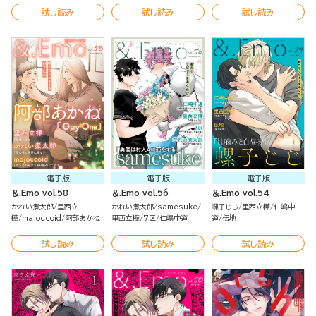
試し読み
試し読み
試し読み
電子版
電子版
電子版
＆.Emo vol.58
＆.Emo vol.56
＆.Emo vol.54
かれい煮太郎
里西立
かれい煮太郎
samesuke
螺子じじ
里西立樺
仁嶋中
樺
majoccoid
阿部あかね
里西立樺
7区
仁嶋中道
道
伝地
試し読み
試し読み
試し読み