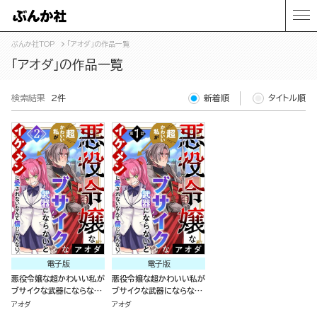
ぶんか社TOP
「アオダ」の作品一覧
「アオダ」の作品一覧
検索結果
2件
新着順
タイトル順
電子版
電子版
悪役令嬢な超かわいい私が
悪役令嬢な超かわいい私が
ブサイクな武器にならない
ブサイクな武器にならない
とイケメンに愛されないな
とイケメンに愛されないな
アオダ
アオダ
んて信じらんない！ （2）
んて信じらんない！（分冊