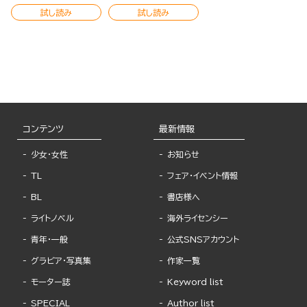
版）
試し読み
試し読み
コンテンツ
最新情報
少女・女性
お知らせ
TL
フェア・イベント情報
BL
書店様へ
ライトノベル
海外ライセンシー
青年・一般
公式SNSアカウント
グラビア・写真集
作家一覧
モーター誌
Keyword list
SPECIAL
Author list