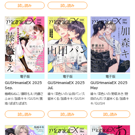
試し読み
試し読み
電子版
電子版
電子版
GUSHmaniaEX 2025
GUSHmaniaEX 2025
GUSHmaniaEX 2025
Sep.
Jul.
May
楢崎ねねこ
藤咲もえ
内藤さ
縁々
茶色いの
山田パン
久
縁々
茶色いの
野萩あき
野
ふぁり
加森キキ
GUSH
黒
留米くる
加森キキ
GUSH
田のんだ
久留米くる
加森キ
埼
ぽぽたぱぽた
キ
GUSH
試し読み
試し読み
試し読み