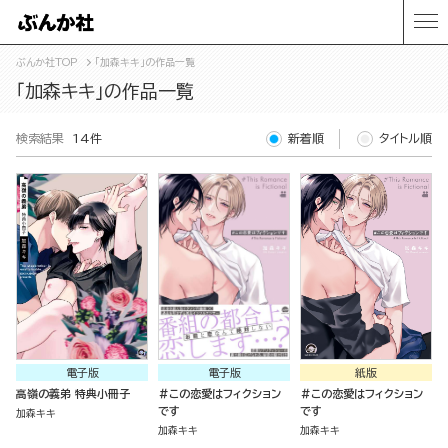
ぶんか社TOP
「加森キキ」の作品一覧
「加森キキ」の作品一覧
検索結果
14件
新着順
タイトル順
電子版
電子版
紙版
高嶺の義弟 特典小冊子
＃この恋愛はフィクション
＃この恋愛はフィクション
です
です
加森キキ
加森キキ
加森キキ