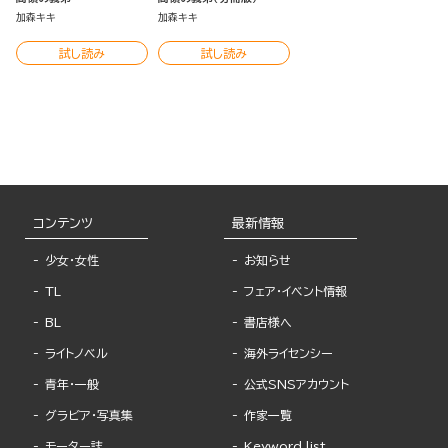
加森キキ
加森キキ
試し読み
試し読み
コンテンツ
最新情報
少女・女性
お知らせ
TL
フェア・イベント情報
BL
書店様へ
ライトノベル
海外ライセンシー
青年・一般
公式SNSアカウント
グラビア・写真集
作家一覧
モーター誌
Keyword list