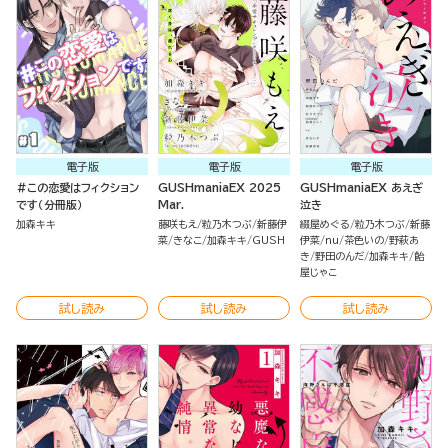
電子版
電子版
電子版
＃この恋愛はフィクション
GUSHmaniaEX 2025
GUSHmaniaEX あえぎ
です（分冊版）
Mar.
泣き
加森キキ
藤咲もえ
粒乃木つぶ
新藤伊
綴屋めぐる
粒乃木つぶ
新藤
菜
きなこ
加森キキ
GUSH
伊菜
nu
茶色いの
野萩あ
き
野田のんだ
加森キキ
飴
屋じゃこ
試し読み
試し読み
試し読み