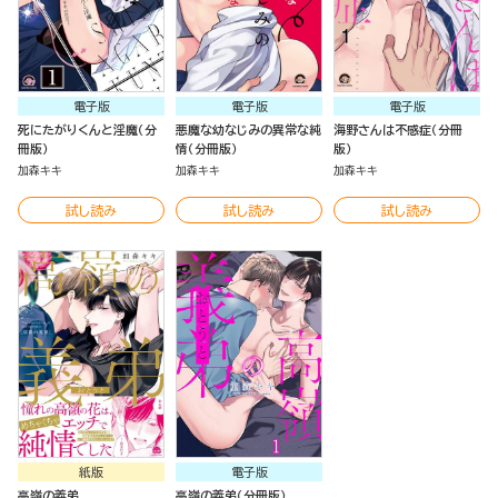
電子版
電子版
電子版
死にたがりくんと淫魔（分
悪魔な幼なじみの異常な純
海野さんは不感症（分冊
冊版）
情（分冊版）
版）
加森キキ
加森キキ
加森キキ
試し読み
試し読み
試し読み
紙版
電子版
高嶺の義弟
高嶺の義弟（分冊版）