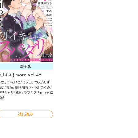
電子版
ラブキス！more Vol.45
ひさまつえいと
ミブヨシカズ
あず
たか
真坂
高須加ちさ
小川つぐみ
汐見シャガ
すみ
ラブキス！more編
集部
試し読み