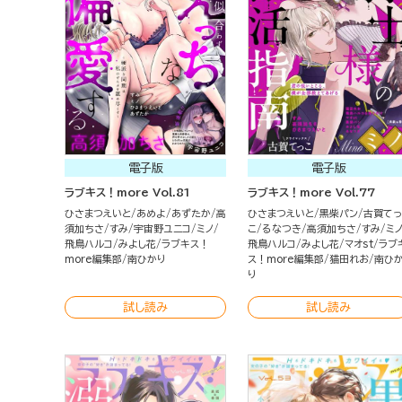
電子版
電子版
ラブキス！more Vol.81
ラブキス！more Vol.77
ひさまつえいと
あめよ
あずたか
高
ひさまつえいと
黒柴パン
古賀てっ
須加ちさ
すみ
宇宙野ユニコ
ミノ
こ
るなつき
高須加ちさ
すみ
ミ
飛鳥ハルコ
みよし花
ラブキス！
飛鳥ハルコ
みよし花
マオst
ラブ
more編集部
南ひかり
ス！more編集部
猫田れお
南ひ
り
試し読み
試し読み