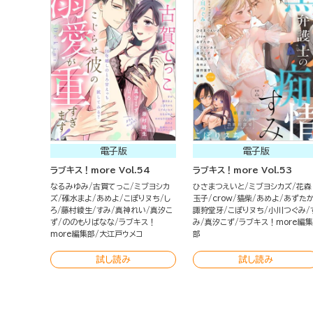
電子版
電子版
ラブキス！more Vol.54
ラブキス！more Vol.53
なるみゆみ
古賀てっこ
ミブヨシカ
ひさまつえいと
ミブヨシカズ
花森
ズ
碓水まよ
あめよ
こぽりヌち
し
玉子
crow
猫柴
あめよ
あずた
ろ
藤村綾生
すみ
真神れい
真汐こ
諏狩堂牙
こぽりヌち
小川つぐみ
ず
ののもりばなな
ラブキス！
み
真汐こず
ラブキス！more編集
more編集部
大江戸ウメコ
部
試し読み
試し読み