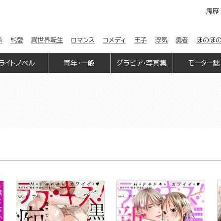
履歴
係
純愛
異世界転生
ロマンス
コメディ
王子
浮気
勇者
ほのぼ
ライトノベル
青年・一般
グラビア・写真集
モーター誌