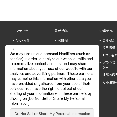
コンテンツ
最新情報
企業情報
少女・女性
お知らせ
会社概要
TL
フェア・イベント情
採用情報
報
BL
お問い合
書店様へ
ライトノベル
プライバシ
海外ライセンシー
シー
青年・一般
公式SNSアカウ
外部送信
グラビア・写真
ント
集
内部通報
作家一覧
モーター誌
Keyword list
SPECIAL
Author list
Sublicense
マンガよもん
が