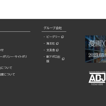
グループ会社
ビーグリー
海王社
わせ
文友舎
ーポリシー・サイトポリ
新アポロ出
版
先について
制度について