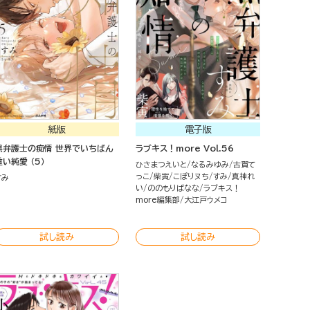
紙版
電子版
黒弁護士の痴情 世界でいちばん
ラブキス！more Vol.56
重い純愛 （5）
ひさまつえいと
なるみゆみ
古賀て
っこ
柴寅
こぽりヌち
すみ
真神れ
すみ
い
ののもりばなな
ラブキス！
more編集部
大江戸ウメコ
試し読み
試し読み