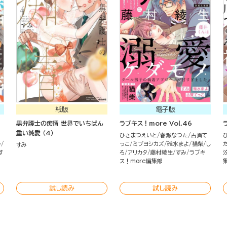
紙版
電子版
黒弁護士の痴情 世界でいちばん
ラブキス！more Vol.46
重い純愛 （4）
ひさまつえいと
春瀬なつた
古賀て
か
っこ
ミブヨシカズ
碓水まよ
猫柴
し
すみ
す
ろ
アリカタ
藤村綾生
すみ
ラブキ
ス！more編集部
試し読み
試し読み