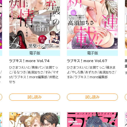
電子版
電子版
ラブキス！more Vol.74
ラブキス！more Vol.67
ひさまつえいと
黒柴パン
古賀てっ
ひさまつえいと
古賀てっこ
碓水ま
ノ
こ
るなつき
高須加ちさ
すみ
マオ
よ
やしろ梟
あずたか
高須加ちさ
キ
st
ラブキス！more編集部
井野之
すみ
ラブキス！more編集部
か
せち
試し読み
試し読み