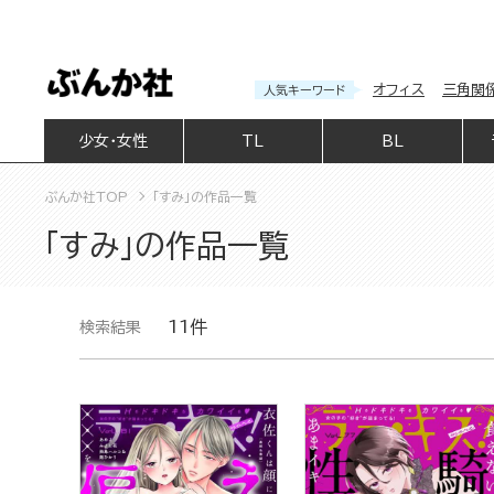
オフィス
三角関
人気キーワード
少女・女性
TL
BL
ぶんか社TOP
「すみ」の作品一覧
「すみ」の作品一覧
11件
検索結果