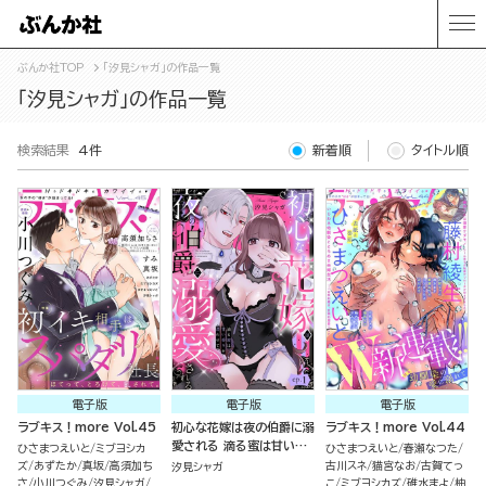
ぶんか社TOP
「汐見シャガ」の作品一覧
「汐見シャガ」の作品一覧
検索結果
4件
新着順
タイトル順
電子版
電子版
電子版
ラブキス！more Vol.45
初心な花嫁は夜の伯爵に溺
ラブキス！more Vol.44
愛される 滴る蜜は甘い香
ひさまつえいと
ミブヨシカ
ひさまつえいと
春瀬なつた
りを漂わせて（分冊版）
ズ
あずたか
真坂
高須加ち
古川スネ
猫宮なお
古賀てっ
汐見シャガ
さ
小川つぐみ
汐見シャガ
こ
ミブヨシカズ
碓水まよ
柚