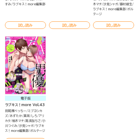
すみ
ラブキス！more編集部
木マチ
汐見シャガ
藤村綾生
ラブキス！more編集部
ボル
テージ
試し読み
試し読み
試し読み
電子版
ラブキス！more Vol.43
田尾裸べっちー
ミブヨシカ
ズ
あずたか
真坂
しろ
アリ
カタ
柚木マチ
高須加ちさ
小
川つぐみ
汐見シャガ
ラブキ
ス！more編集部
ボルテージ