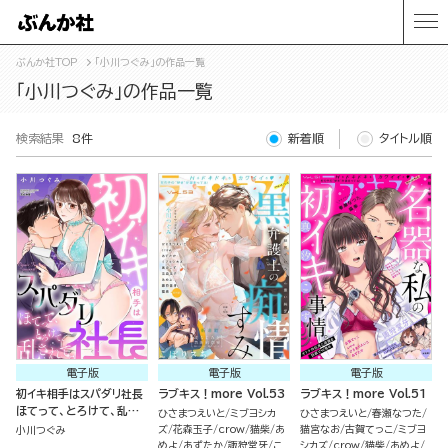
ぶんか社TOP
「小川つぐみ」の作品一覧
「小川つぐみ」の作品一覧
検索結果
8件
新着順
タイトル順
電子版
電子版
電子版
初イキ相手はスパダリ社長
ラブキス！more Vol.53
ラブキス！more Vol.51
ほてって、とろけて、乱さ
ひさまつえいと
ミブヨシカ
ひさまつえいと
春瀬なつた
れて。
ズ
花森玉子
crow
猫柴
あ
猫宮なお
古賀てっこ
ミブヨ
小川つぐみ
めよ
あずたか
諏狩堂牙
こ
シカズ
crow
猫柴
あめよ