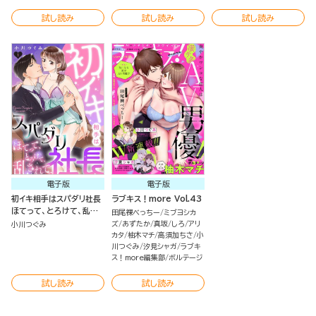
試し読み
試し読み
試し読み
電子版
電子版
初イキ相手はスパダリ社長
ラブキス！more Vol.43
ほてって、とろけて、乱さ
田尾裸べっちー
ミブヨシカ
れて。（分冊版）
ズ
あずたか
真坂
しろ
アリ
小川つぐみ
カタ
柚木マチ
高須加ちさ
小
川つぐみ
汐見シャガ
ラブキ
ス！more編集部
ボルテージ
試し読み
試し読み