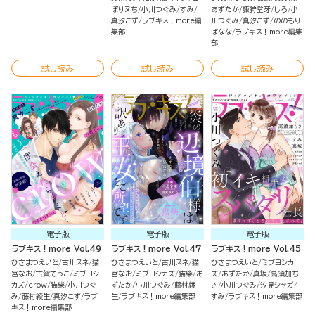
ぽりヌち
小川つぐみ
すみ
あずたか
諏狩堂牙
しろ
小
真汐こず
ラブキス！more編
川つぐみ
真汐こず
ののもり
集部
ばなな
ラブキス！more編集
部
試し読み
試し読み
試し読み
電子版
電子版
電子版
ラブキス！more Vol.49
ラブキス！more Vol.47
ラブキス！more Vol.45
ひさまつえいと
古川スネ
猫
ひさまつえいと
古川スネ
猫
ひさまつえいと
ミブヨシカ
宮なお
古賀てっこ
ミブヨシ
宮なお
ミブヨシカズ
猫柴
あ
ズ
あずたか
真坂
高須加ち
カズ
crow
猫柴
小川つぐ
ずたか
小川つぐみ
藤村綾
さ
小川つぐみ
汐見シャガ
み
藤村綾生
真汐こず
ラブ
生
ラブキス！more編集部
すみ
ラブキス！more編集部
キス！more編集部