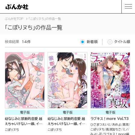
ぶんか社TOP
「こぽりヌち」の作品一覧
「こぽりヌち」の作品一覧
検索結果
14件
新着順
タイトル順
電子版
電子版
電子版
幼なじみと禁断的恋愛 越
幼なじみと禁断的恋愛 越
ラブキス！more Vol.73
えちゃいけない一線、イっ
えちゃいけない一線、イっ
ひさまつえいと
あめよ
真坂
ちゃって… （2）
ちゃって… （1）
こぽりヌち
高須加ちさ
ミノ
こぽりヌち
こぽりヌち
みよし花
ラブキス！more編