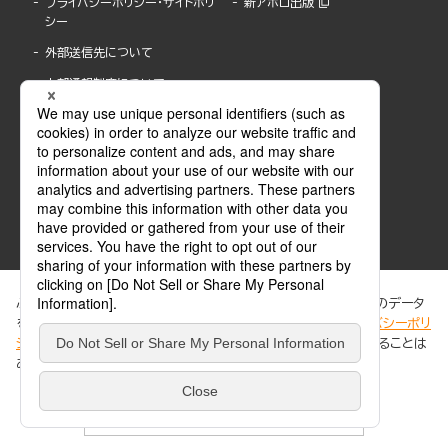
プライバシーポリシー・サイトポリ
新アポロ出版
シー
外部送信先について
内部通報制度について
ぶんか社が運営するサイトでは、利便性向上のためにCookie等のデータ
を使用しています。 当社のCookieについての詳細は、「
プライバシーポリ
シー
」をご覧ください。当サイトでは、訪問者の個人情報を追跡することは
ABJマークは、この電子書店・電子書籍配信サービスが、著作権者からコンテンツ使用許諾を
ありません。
得た正規版配信サービスであることを示す登録商標(登録番号 第6091713号)です。
ABJマークの詳細、ABJマークを掲示しているサービスの一覧はこちら。
https://aebs.or.jp/
同意する
© 2025 BUNKASHA