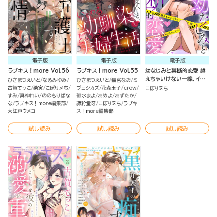
電子版
電子版
電子版
ラブキス！more Vol.56
ラブキス！more Vol.55
幼なじみと禁断的恋愛 越
えちゃいけない一線、イっ
ひさまつえいと
なるみゆみ
ひさまつえいと
猫宮なお
ミ
ちゃって…（分冊版）
古賀てっこ
柴寅
こぽりヌち
ブヨシカズ
花森玉子
crow
こぽりヌち
すみ
真神れい
ののもりばな
碓水まよ
あめよ
あずたか
な
ラブキス！more編集部
諏狩堂牙
こぽりヌち
ラブキ
大江戸ウメコ
ス！more編集部
試し読み
試し読み
試し読み