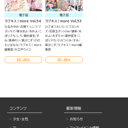
電子版
電子版
ラブキス！more Vol.54
ラブキス！more Vol.53
なるみゆみ
古賀てっこ
ミブ
ひさまつえいと
ミブヨシカ
ヨシカズ
碓水まよ
あめよ
こ
ズ
花森玉子
crow
猫柴
あ
ぽりヌち
しろ
藤村綾生
す
めよ
あずたか
諏狩堂牙
こ
み
真神れい
真汐こず
のの
ぽりヌち
小川つぐみ
すみ
もりばなな
ラブキス！more
真汐こず
ラブキス！more編
編集部
大江戸ウメコ
集部
試し読み
試し読み
コンテンツ
最新情報
少女・女性
お知らせ
TL
フェア・イベント情報