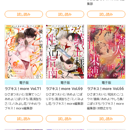
集部
試し読み
試し読み
試し読み
電子版
電子版
電子版
ラブキス！more Vol.71
ラブキス！more Vol.69
ラブキス！more Vol.66
ひさまつえいと
古賀てっこ
ひさまつえいと
あめよ
こぽ
ひさまつえいと
和光わこ
ユ
あめよ
こぽりヌち
高須加ち
りヌち
高須加ちさ
ミノ
みよ
ウマ
猫柴
あめよ
やしろ梟
さ
ミノ
みよし花
マオst
ラ
し花
ラブキス！more編集部
こぽりヌち
ラブキス！more
ブキス！more編集部
編集部
井野之せち
試し読み
試し読み
試し読み