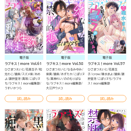
電子版
電子版
電子版
ラブキス！more Vol.61
ラブキス！more Vol.58
ラブキス！more Vol.57
ひさまつえいと
花森玉子
和
ひさまつえいと
なるみゆみ
ひさまつえいと
花森玉
光わこ
猫柴
スズメ柴
あめ
柴寅
猫柴
あずたか
こぽりヌ
子
crow
碓水まよ
猫柴
諏
よ
諏狩堂牙
真坂
こぽりヌ
ち
真神れい
ののもりばな
狩堂牙
こぽりヌち
ラブキ
ち
ラブキス！more編集部
な
ラブキス！more編集部
ス！more編集部
うすいかつら
大江戸ウメコ
試し読み
試し読み
試し読み