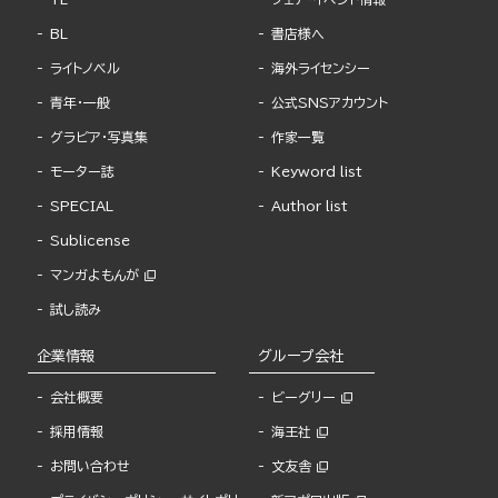
BL
書店様へ
ライトノベル
海外ライセンシー
青年・一般
公式SNSアカウント
グラビア・写真集
作家一覧
モーター誌
Keyword list
SPECIAL
Author list
Sublicense
マンガよもんが
試し読み
企業情報
グループ会社
会社概要
ビーグリー
採用情報
海王社
お問い合わせ
文友舎