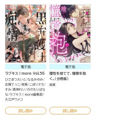
電子版
電子版
ラブキス！more Vol.56
理性を捨てて、憧憬を抱
く。（分冊版）
ひさまつえいと
なるみゆみ
古賀てっこ
柴寅
こぽりヌち
柴寅
すみ
真神れい
ののもりばな
な
ラブキス！more編集部
大江戸ウメコ
試し読み
試し読み