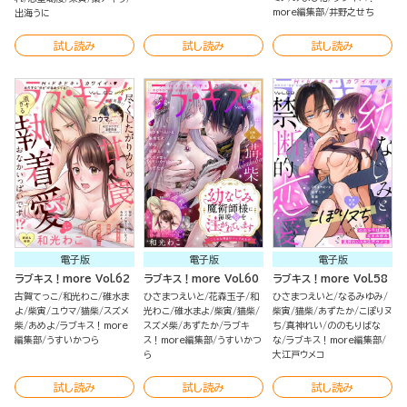
more編集部
井野之せち
出海うに
試し読み
試し読み
試し読み
電子版
電子版
電子版
ラブキス！more Vol.62
ラブキス！more Vol.60
ラブキス！more Vol.58
古賀てっこ
和光わこ
碓水ま
ひさまつえいと
花森玉子
和
ひさまつえいと
なるみゆみ
よ
柴寅
ユウマ
猫柴
スズメ
光わこ
碓水まよ
柴寅
猫柴
柴寅
猫柴
あずたか
こぽりヌ
柴
あめよ
ラブキス！more
スズメ柴
あずたか
ラブキ
ち
真神れい
ののもりばな
編集部
うすいかつら
ス！more編集部
うすいかつ
な
ラブキス！more編集部
ら
大江戸ウメコ
試し読み
試し読み
試し読み