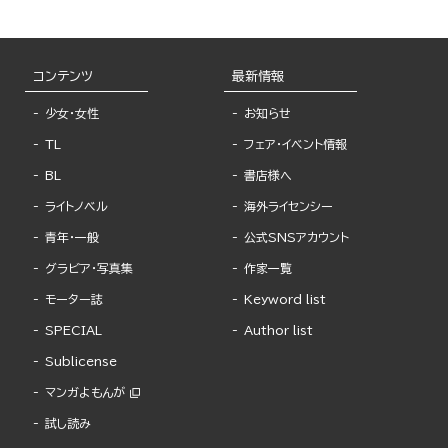
コンテンツ
最新情報
少女・女性
お知らせ
TL
フェア・イベント情報
BL
書店様へ
ライトノベル
海外ライセンシー
青年・一般
公式SNSアカウント
グラビア・写真集
作家一覧
モーター誌
Keyword list
SPECIAL
Author list
Sublicense
マンガよもんが
試し読み