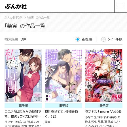
ぶんか社TOP
「柴寅」の作品一覧
「柴寅」の作品一覧
検索結果
8件
新着順
タイトル順
電子版
電子版
電子版
ここからは私たちの時間で
理性を捨てて、憧憬を抱
ラブキス！more Vol.68
す。 夜のオフィスは秘蜜の
く。 （2）
るなつき
碓水まよ
柴寅
あ
帳 （4）
めよ
やしろ梟
高須加ちさ
パンケーキぽこみ
桃井すみ
柴寅
ミノ
みよし花
ラブキス！
れ
志堂瑚桜
柴寅
棗アキラ