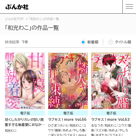
ぶんか社TOP
「和光わこ」の作品一覧
「和光わこ」の作品一覧
検索結果
7件
新着順
タイトル順
電子版
電子版
電子版
尽くしたがりカレの甘い罠
ラブキス！more Vol.66
ラブキス！more Vol.63
重すぎる執着愛におなかい
ひさまつえいと
和光わこ
ユ
るなつき
和光わこ
ユウマ
猫
っぱいです!?
ウマ
猫柴
あめよ
やしろ梟
柴
スズメ柴
あめよ
やしろ
和光わこ
こぽりヌち
ラブキス！more
梟
あずたか
ラブキス！