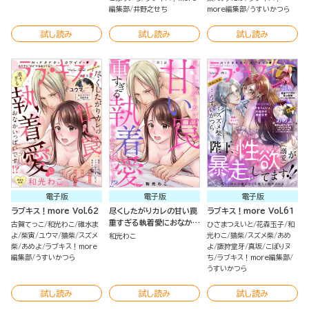
編集部
井野之せち
more編集部
うすいかつら
試し読み
試し読み
試し読み
電子版
電子版
電子版
ラブキス！more Vol.62
尽くしたがりカレの甘い罠
ラブキス！more Vol.61
重すぎる執着愛におなかい
古賀てっこ
和光わこ
碓水ま
ひさまつえいと
花森玉子
和
っぱいです!?（分冊版）
よ
柴寅
ユウマ
猫柴
スズメ
光わこ
猫柴
スズメ柴
あめ
和光わこ
柴
あめよ
ラブキス！more
よ
諏狩堂牙
真坂
こぽりヌ
編集部
うすいかつら
ち
ラブキス！more編集部
うすいかつら
試し読み
試し読み
試し読み