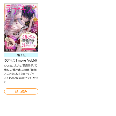
電子版
ラブキス！more Vol.60
ひさまつえいと
花森玉子
和
光わこ
碓水まよ
柴寅
猫柴
スズメ柴
あずたか
ラブキ
ス！more編集部
うすいかつ
ら
試し読み