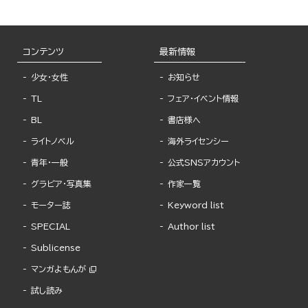
コンテンツ
最新情報
少女・女性
お知らせ
TL
フェア・イベント情報
BL
書店様へ
ライトノベル
海外ライセンシー
青年・一般
公式SNSアカウント
グラビア・写真集
作家一覧
モーター誌
Keyword list
SPECIAL
Author list
Sublicense
マンガよもんが
試し読み