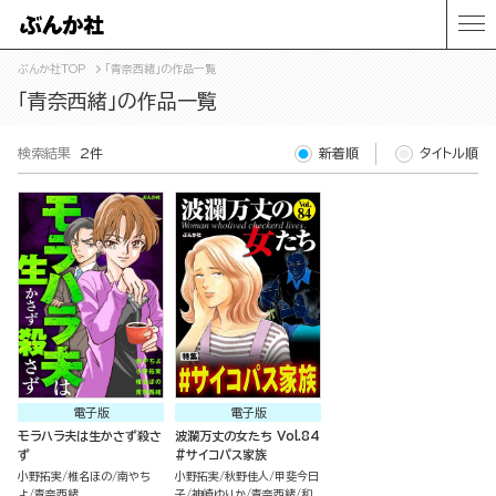
ぶんか社TOP
「青奈西緒」の作品一覧
「青奈西緒」の作品一覧
検索結果
2件
新着順
タイトル順
電子版
電子版
モラハラ夫は生かさず殺さ
波瀾万丈の女たち Vol.84
ず
#サイコパス家族
小野拓実
椎名ほの
南やち
小野拓実
秋野佳人
甲斐今日
よ
青奈西緒
子
神崎ゆりか
青奈西緒
和