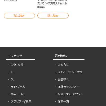
気はるか
波瀾万丈の女たち
編集部
試し読み
試し読み
コンテンツ
最新情報
少女・女性
お知らせ
TL
フェア・イベント情報
BL
書店様へ
ライトノベル
海外ライセンシー
青年・一般
公式SNSアカウント
グラビア・写真集
作家一覧