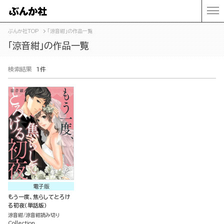
ぶんか社TOP
「涼音紺」の作品一覧
「涼音紺」の作品一覧
検索結果
1件
電子版
もう一度、焦らしてとろけ
る初夜（単話版）
涼音紺
涼音紺読み切り
Collection