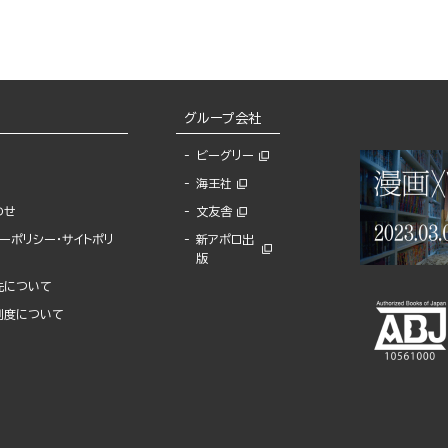
グループ会社
ビーグリー
海王社
わせ
文友舎
ーポリシー・サイトポリ
新アポロ出
版
先について
制度について