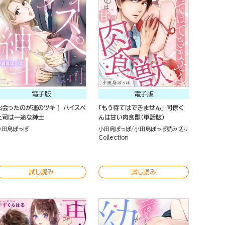
電子版
電子版
出会ったのが運のツキ！ ハイスペ
「もう待てはできません」 同僚く
上司は一途な紳士
んは甘い肉食獣（単話版）
小田島ぽっぽ
小田島ぽっぽ
小田島ぽっぽ読み切り
Collection
試し読み
試し読み