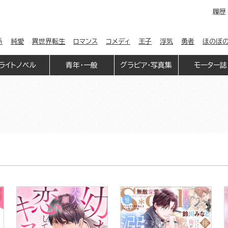
履歴
係
純愛
異世界転生
ロマンス
コメディ
王子
浮気
勇者
ほのぼ
ライトノベル
青年・一般
グラビア・写真集
モーター誌