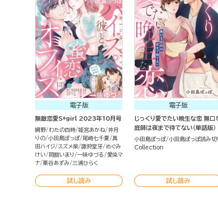
電子版
電子版
無敵恋愛S*girl 2023年10月号
じっくり愛でたい晩生な恋 無口
庭師は夜まで待てない（単話版）
網野
わたの四時
姫宮あかね
井月
りの
小田島ぽっぽ
尾崎七千夏
真
小田島ぽっぽ
小田島ぽっぽ読み切
田ハイジ
スズメ柴
諏狩堂牙
めぐみ
Collection
けい
岡舘いまり
一味ゆづる
愛染マ
ナ
栗谷あずみ
三浦ひらく
試し読み
試し読み