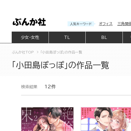
オフィス
三角関
人気キーワード
少女・女性
TL
BL
ぶんか社TOP
「小田島ぽっぽ」の作品一覧
「小田島ぽっぽ」の作品一覧
12件
検索結果