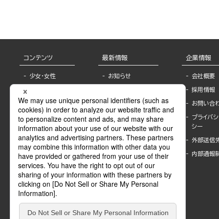
コンテンツ
最新情報
企業情報
少女・女性
お知らせ
会社概要
TL
フェア・イベント情
採用情報
報
BL
お問い合
書店様へ
ライトノベル
プライバシ
海外ライセンシー
シー
青年・一般
公式SNSアカウ
外部送信
グラビア・写真
ント
集
内部通報
作家一覧
モーター誌
Keyword list
SPECIAL
Author list
Sublicense
マンガよもん
が