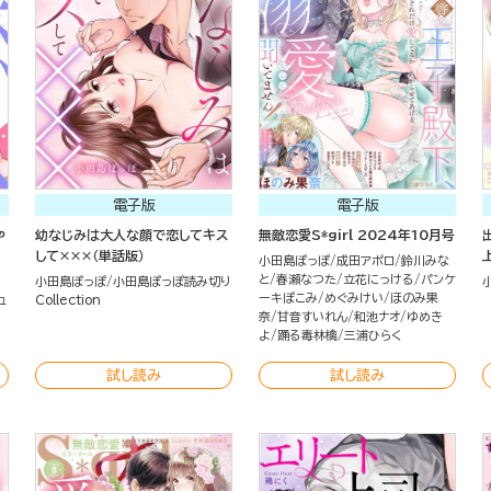
電子版
電子版
や
幼なじみは大人な顔で恋してキス
無敵恋愛S*girl 2024年10月号
して×××（単話版）
小田島ぽっぽ
成田アポロ
鈴川みな
と
春瀬なつた
立花にっける
パンケ
小田島ぽっぽ
小田島ぽっぽ読み切り
ーキぽこみ
めぐみけい
ほのみ果
ュ
Collection
奈
甘音すいれん
和池ナオ
ゆめき
よ
踊る毒林檎
三浦ひらく
試し読み
試し読み