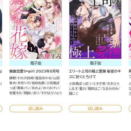
電子版
電子版
な
無敵恋愛S*girl 2023年8月号
エリート上司の極上愛撫 秘密のキ
スに甘くとろけて
網野
わたの四時
姫宮あかね
山田
芽衣
井月りの
桜咲和美
小田島ぽ
り
小田島ぽっぽ
いとすぎ常
おおひら
っぽ
黒柴パン
あめよ
めぐみけい
しるす
藍川
堀田はご
なるみゆみ
壱屋すみ
岡舘いまり
すがはらりゅう
鶏にく
試し読み
試し読み