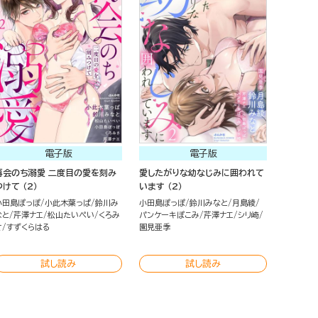
電子版
電子版
再会のち溺愛 二度目の愛を刻み
愛したがりな幼なじみに囲われて
つけて （2）
います （2）
小田島ぽっぽ
小此木葉っぱ
鈴川み
小田島ぽっぽ
鈴川みなと
月島綾
なと
芹澤ナエ
松山たいぺい
くろみ
パンケーキぽこみ
芹澤ナエ
シリ崎
さ
すずくらはる
園見亜季
試し読み
試し読み