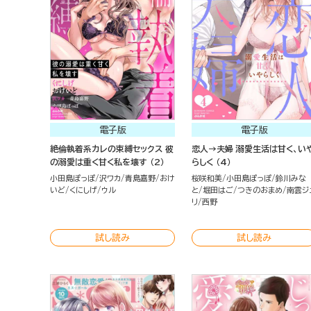
電子版
電子版
絶倫執着系カレの束縛セックス 彼
恋人→夫婦 溺愛生活は甘く、い
の溺愛は重く甘く私を壊す （2）
らしく （4）
小田島ぽっぽ
沢ワカ
青島嘉野
おけ
桜咲和美
小田島ぽっぽ
鈴川みな
いど
くにしげ
ウル
と
堀田はご
つきのおまめ
南雲ジ
リ
西野
試し読み
試し読み