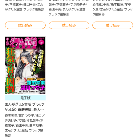
子
本橋馨子
鎌田幸美
まん
朝子
本橋馨子
つか絵夢子
路
鎌田幸美
高木裕里
摩耶
がグリム童話 ブラック編集部
鎌田幸美
まんがグリム童話
夕湖
まんがグリム童話 ブラッ
ブラック編集部
ク編集部
試し読み
試し読み
試し読み
電子版
まんがグリム童話 ブラック
Vol.60 尊厳破壊、殺人上
等！ 狂気の村の因習
麻実美里
葉月つや子
まつざ
きあけみ
空路
汐見朝子
本
橋馨子
鎌田幸美
高木裕里
まんがグリム童話 ブラック編
集部