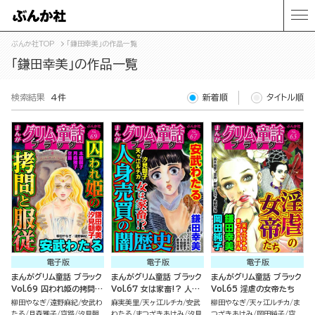
ぶんか社TOP
「鎌田幸美」の作品一覧
「鎌田幸美」の作品一覧
検索結果
4件
新着順
タイトル順
電子版
電子版
電子版
まんがグリム童話 ブラック
まんがグリム童話 ブラック
まんがグリム童話 ブラック
Vol.69 囚われ姫の拷問と
Vol.67 女は家畜!? 人身
Vol.65 淫虐の女帝たち
服従
売買の闇歴史
柳田やなぎ
遠野麻紀
安武わ
麻実美里
天ヶ江ルチカ
安武
柳田やなぎ
天ヶ江ルチカ
ま
たる
月森雅子
空路
汐見朝
わたる
まつざきあけみ
汐見
つざきあけみ
岡田純子
空