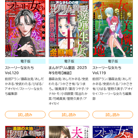
電子版
電子版
電子版
ストーリーな女たち
まんがグリム童話 2025
ストーリーな女たち
Vol.120
年9月号[雑誌]
Vol.119
前田アラン
藤森治見
あしだ
藤森治見
あしだかおる
安武
前田アラン
藤森治見
あしだ
かおる
安武わたる
びばる
わたる
つかさき有
なつま
かおる
安武わたる
つかさき
アオイセイ
ストーリーな女た
ろ。
飯島淳子
葉月つや子
タ
有
びばる
菅野久美子
アオイ
ち編集部
ナカトモ
小田原愛
筑谷たか
セイ
ストーリーな女たち編集
菜
竹崎真実
菅野久美子
ア
部
オイセイ
試し読み
試し読み
試し読み