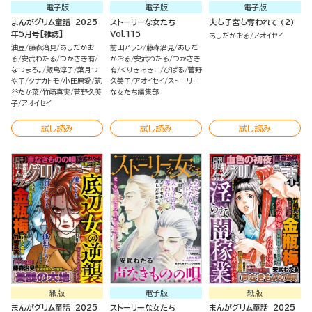
電子版
電子版
電子版
まんがグリム童話 2025
ストーリーな女たち
夫も子宮も奪われて （2）
年5月号[雑誌]
Vol.115
あしだかおる
アオイセイ
油豆
藤森治見
あしだかお
前田アラン
藤森治見
あしだ
る
安武わたる
つかさき有
かおる
安武わたる
つかさき
なつまろ。
飯島淳子
葉月つ
有
くりきあきこ
びばる
菅野
や子
タナカトモ
小田原愛
筑
久美子
アオイセイ
ストーリー
谷たか菜
竹崎真実
菅野久美
な女たち編集部
子
アオイセイ
試し読み
試し読み
試し読み
紙版
電子版
紙版
まんがグリム童話 2025
ストーリーな女たち
まんがグリム童話 2025