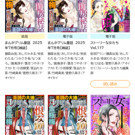
紙版
電子版
電子版
まんがグリム童話 2025
まんがグリム童話 2025
ストーリーな女たち
年7月号[雑誌]
年7月号[雑誌]
Vol.117
藤森治見
あしだかおる
安武
藤森治見
あしだかおる
安武
前田アラン
藤森治見
あしだ
わたる
つかさき有
なつま
わたる
つかさき有
なつま
かおる
安武わたる
つかさき
ろ。
飯島淳子
葉月つや子
タ
ろ。
飯島淳子
葉月つや子
タ
有
びばる
菅野久美子
アオイ
ナカトモ
小田原愛
筑谷たか
ナカトモ
小田原愛
筑谷たか
セイ
ストーリーな女たち編集
菜
竹崎真実
菅野久美子
ア
菜
竹崎真実
菅野久美子
ア
部
オイセイ
オイセイ
試し読み