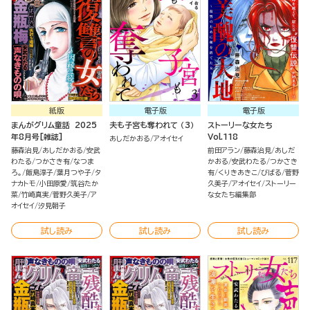
紙版
電子版
電子版
まんがグリム童話 2025
夫も子宮も奪われて （3）
ストーリーな女たち
年8月号[雑誌]
Vol.118
あしだかおる
アオイセイ
藤森治見
あしだかおる
安武
前田アラン
藤森治見
あしだ
わたる
つかさき有
なつま
かおる
安武わたる
つかさき
ろ。
飯島淳子
葉月つや子
タ
有
くりきあきこ
びばる
菅野
ナカトモ
小田原愛
筑谷たか
久美子
アオイセイ
ストーリー
菜
竹崎真実
菅野久美子
ア
な女たち編集部
オイセイ
汐見朝子
試し読み
試し読み
試し読み