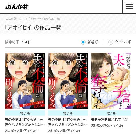
ぶんか社TOP
「アオイセイ」の作品一覧
「アオイセイ」の作品一覧
検索結果
54件
新着順
タイトル順
電子版
電子版
電子版
夫の不倫は「町ぐるみ」 ～
夫の不倫は「町ぐるみ」 ～
夫も子宮も奪われて （4）
妻をハブるクズたちに制裁
妻をハブるクズたちに制裁
あしだかおる
アオイセイ
を～ （1）
を～（分冊版）
あしだかおる
アオイセイ
あしだかおる
アオイセイ