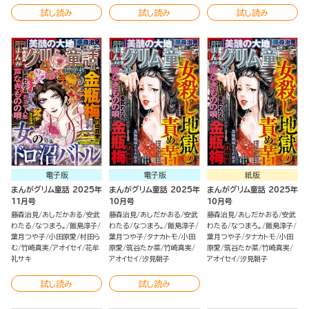
試し読み
試し読み
試し読み
電子版
電子版
紙版
まんがグリム童話 2025年
まんがグリム童話 2025年
まんがグリム童話 2025年
11月号
10月号
10月号
藤森治見
あしだかおる
安武
藤森治見
あしだかおる
安武
藤森治見
あしだかおる
安武
わたる
なつまろ。
飯島淳子
わたる
なつまろ。
飯島淳子
わたる
なつまろ。
飯島淳子
葉月つや子
小田原愛
村田ら
葉月つや子
タナカトモ
小田
葉月つや子
タナカトモ
小田
む
竹崎真実
アオイセイ
花牟
原愛
筑谷たか菜
竹崎真実
原愛
筑谷たか菜
竹崎真実
礼サキ
アオイセイ
汐見朝子
アオイセイ
汐見朝子
試し読み
試し読み