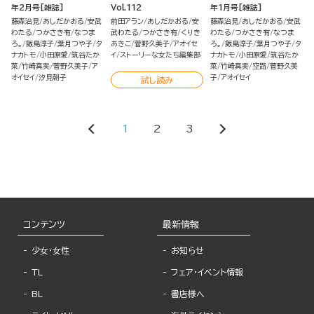
年2月号[雑誌]
Vol.112
年1月号[雑誌]
藤森治見
あしだかおる
安武
前田アラン
あしだかおる
安
藤森治見
あしだかおる
安武
わたる
つかさき有
なつま
武わたる
つかさき有
くりき
わたる
つかさき有
なつま
ろ。
飯島淳子
葉月つや子
タ
あきこ
菅野久美子
アオイセ
ろ。
飯島淳子
葉月つや子
タ
ナカトモ
小田原愛
筑谷たか
イ
ストーリーな女たち編集部
ナカトモ
小田原愛
筑谷たか
菜
竹崎真実
菅野久美子
ア
菜
竹崎真実
空路
菅野久美
オイセイ
汐見朝子
子
アオイセイ
試し読み
1
2
3
コンテンツ
最新情報
少女・女性
お知らせ
TL
フェア・イベント情報
BL
書店様へ