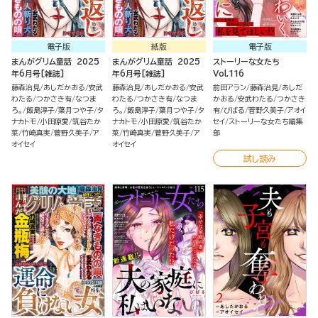
電子版
紙版
電子版
まんがグリム童話 2025
まんがグリム童話 2025
ストーリーな女たち
年6月号[雑誌]
年6月号[雑誌]
Vol.116
藤森治見
あしだかおる
安武
藤森治見
あしだかおる
安武
前田アラン
藤森治見
あしだ
わたる
つかさき有
なつま
わたる
つかさき有
なつま
かおる
安武わたる
つかさき
ろ。
飯島淳子
葉月つや子
タ
ろ。
飯島淳子
葉月つや子
タ
有
びばる
菅野久美子
アオイ
ナカトモ
小田原愛
筑谷たか
ナカトモ
小田原愛
筑谷たか
セイ
ストーリーな女たち編集
菜
竹崎真実
菅野久美子
ア
菜
竹崎真実
菅野久美子
ア
部
オイセイ
オイセイ
試し読み