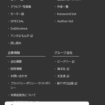
グラビア・写真集
作家一覧
モーター誌
Keyword list
SPECIAL
Author list
Sublicense
マンガよもんが
試し読み
企業情報
グループ会社
会社概要
ビーグリー
採用情報
海王社
お問い合わせ
文友舎
プライバシーポリシー・サイトポリ
新アポロ出版
シー
外部送信先について
内部通報制度について