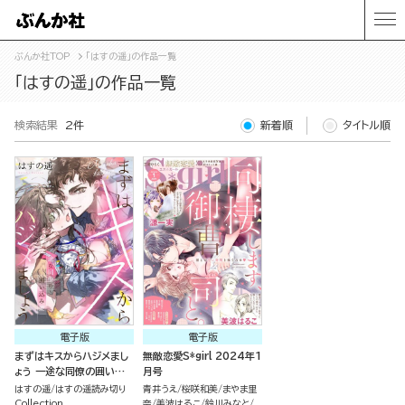
ぶんか社TOP
「はすの遥」の作品一覧
「はすの遥」の作品一覧
検索結果
2件
新着順
タイトル順
電子版
電子版
まずはキスからハジメまし
無敵恋愛S*girl 2024年1
ょう 一途な同僚の囲い込
月号
み愛（単話版）
はすの遥
はすの遥読み切り
青井うえ
桜咲和美
まやま里
Collection
奈
美波はるこ
鈴川みなと