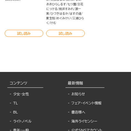
おおひらしるす
七ツ園
立花
にっける
桃井すみれ
源一
実
ひづきはるか
はすの遥
夏生恒
めぐみけい
三浦ひら
く
けむ
試し読み
試し読み
コンテンツ
最新情報
少女・女性
お知らせ
TL
フェア・イベント情報
BL
書店様へ
ライトノベル
海外ライセンシー
青年・一般
公式SNSアカウント