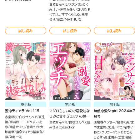
白枝せんべえ
スズメ柴
めぐ
みけい
南香かをり
ゴリ実
も
くすけ。
すずくらはる
翠屋
るり
茂吉
MATHURI
試し読み
試し読み
試し読み
電子版
電子版
電子版
蜜恋ティアラ Vol.115
マグロらしいので溺愛幼な
無敵恋愛S*girl 2024年7
じみと甘すぎエッチの練
月号
志堂瑚桜
白枝せんべえ
夏生
習、始めました。（単話版）
恒
宇宙野ユニコ
かずい流
白枝せんべえ
白枝せんべえ読
田尾裸べっちー
桜咲和美
ま
水
南香かをり
宮崎うの
大
み切りCollection
やま里奈
成田アポロ
稲本い
塚麗華
蜜恋ティアラ編集部
ねこ
グリコーゲン
おおひら
濘
如月一花
しるす
高遠由子
志堂瑚桜