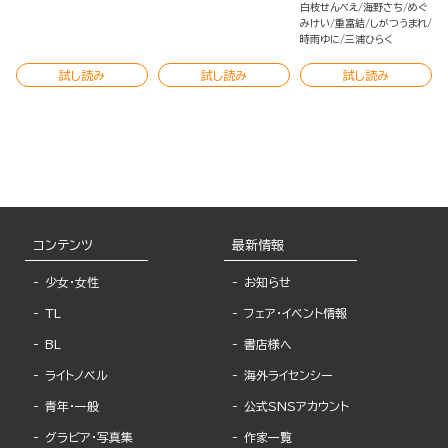
白枝せんべえ
海野さち
めぐ
みけい
重富結
しがつうまれ
時雨ゆに
三浦ひらく
試し読み
試し読み
試し読み
コンテンツ
最新情報
少女・女性
お知らせ
TL
フェア・イベント情報
BL
書店様へ
ライトノベル
海外ライセンシー
青年・一般
公式SNSアカウント
グラビア・写真集
作家一覧