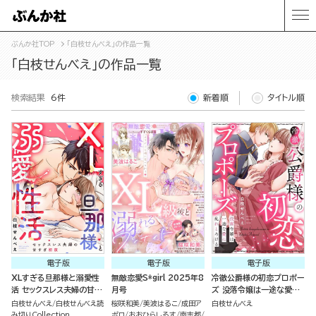
ぶんか社TOP
「白枝せんべえ」の作品一覧
「白枝せんべえ」の作品一覧
検索結果
6件
新着順
タイトル順
電子版
電子版
電子版
XLすぎる旦那様と溺愛性
無敵恋愛S*girl 2025年8
冷徹公爵様の初恋プロポー
活 セックスレス夫婦の甘す
月号
ズ 没落令嬢は一途な愛に
ぎ初夜（単話版）
乱れとろける（単話版）
白枝せんべえ
白枝せんべえ読
桜咲和美
美波はるこ
成田ア
白枝せんべえ
み切りCollection
ポロ
おおひらしるす
南志都