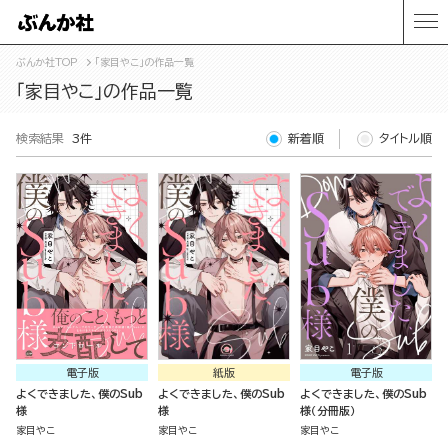
ぶんか社TOP
「家目やこ」の作品一覧
「家目やこ」の作品一覧
検索結果
3件
新着順
タイトル順
電子版
紙版
電子版
よくできました、僕のSub
よくできました、僕のSub
よくできました、僕のSub
様
様
様（分冊版）
家目やこ
家目やこ
家目やこ