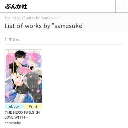
Top
List of works by "samesuke"
List of works by "samesuke"
1
Titles
ebook
Print
THE HERO FAILS IN
LOVE WITH
VILLAGER A.
samesuke