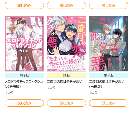
試し読み
試し読み
試し読み
電子版
紙版
電子版
メロドラマチックフィクショ
二度目の恋はタチが悪い
二度目の恋はタチが悪い
ン（分冊版）
（分冊版）
うしの
うしの
うしの
試し読み
試し読み
試し読み