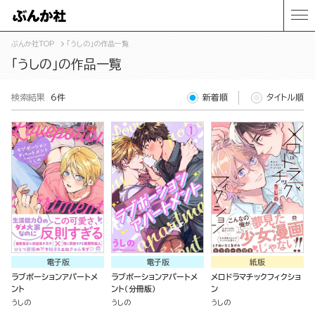
ぶんか社TOP
「うしの」の作品一覧
「うしの」の作品一覧
検索結果
6件
新着順
タイトル順
電子版
電子版
紙版
ラブポーションアパートメ
ラブポーションアパートメ
メロドラマチックフィクショ
ント
ント（分冊版）
ン
うしの
うしの
うしの