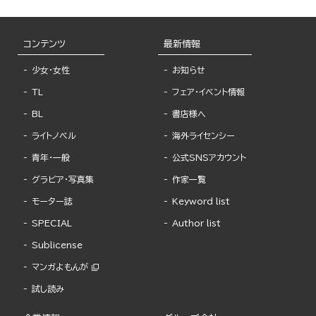
コンテンツ
最新情報
少女・女性
お知らせ
TL
フェア・イベント情報
BL
書店様へ
ライトノベル
海外ライセンシー
青年・一般
公式SNSアカウント
グラビア・写真集
作家一覧
モーター誌
Keyword list
SPECIAL
Author list
Sublicense
マンガよもんが
試し読み