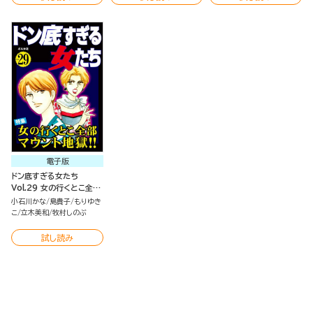
電子版
ドン底すぎる女たち
Vol.29 女の行くとこ全部
マウント地獄!!
小石川かな
島貴子
もりゆき
こ
立木美和
牧村しのぶ
試し読み