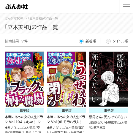
ぶんか社TOP
「立木美和」の作品一覧
「立木美和」の作品一覧
検索結果
7件
新着順
タイトル順
電子版
電子版
電子版
本当にあった女の人生ドラ
本当にあった女の人生ドラ
悪母さん、死んでください
マ Vol.104 いじめ！ マウ
マ Vol.98 モラハラ夫！
川端みどり
小野拓実
立木美
ント！ セクハラ！ ブラック
厄介なママ友！ ゴーマン
和
黒木里加
まるいぴよこ
立木美和
空
まるいぴよこ
立木美和
葉月
な病み職場
姑！ うっせぇわ、口閉じろ
路
宮島葉子
川島れいこ
本
せい
桐野さおり
永矢洋子