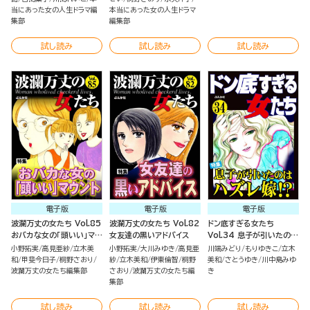
当にあった女の人生ドラマ編
本当にあった女の人生ドラマ
集部
編集部
試し読み
試し読み
試し読み
電子版
電子版
電子版
波瀾万丈の女たち Vol.85
波瀾万丈の女たち Vol.82
ドン底すぎる女たち
おバカな女の「頭いい」マウ
女友達の黒いアドバイス
Vol.34 息子が引いたのは
ント
ハズレ嫁!?
小野拓実
高見亜紗
立木美
小野拓実
大川みゆき
高見亜
川端みどり
もりゆきこ
立木
和
甲斐今日子
桐野さおり
紗
立木美和
伊東倫智
桐野
美和
さとうゆき
川中島みゆ
波瀾万丈の女たち編集部
さおり
波瀾万丈の女たち編
き
集部
試し読み
試し読み
試し読み