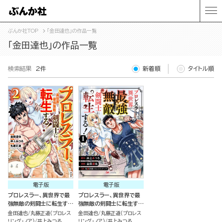
ぶんか社TOP
「金田達也」の作品一覧
「金田達也」の作品一覧
検索結果
2件
新着順
タイトル順
電子版
電子版
プロレスラー、異世界で最
プロレスラー、異世界で最
強無敵の剣闘士に転生す
強無敵の剣闘士に転生す
る！ コミック版 （2）
る！ コミック版（分冊版）
金田達也
丸藤正道（プロレス
金田達也
丸藤正道（プロレス
リング・ノア）
井上みつる
リング・ノア）
井上みつる