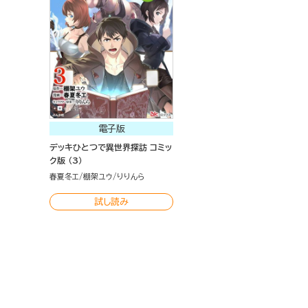
電子版
デッキひとつで異世界探訪 コミッ
ク版 （3）
春夏冬エ
棚架ユウ
りりんら
試し読み