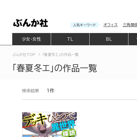
オフィス
三角関
人気キーワード
少女・女性
TL
BL
ぶんか社TOP
「春夏冬エ」の作品一覧
「春夏冬エ」の作品一覧
1件
検索結果