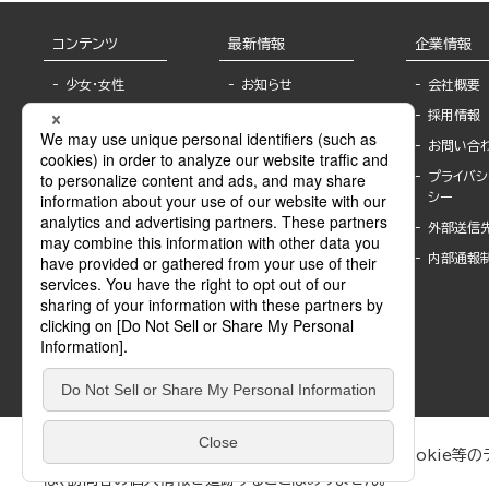
コンテンツ
最新情報
企業情報
少女・女性
お知らせ
会社概要
TL
フェア・イベント情
採用情報
報
BL
お問い合
書店様へ
ライトノベル
プライバシ
海外ライセンシー
シー
青年・一般
公式SNSアカウ
外部送信
グラビア・写真
ント
集
内部通報
作家一覧
モーター誌
Keyword list
SPECIAL
Author list
Sublicense
マンガよもん
が
試し読み
ぶんか社が運営するサイトでは、利便性向上のためにCookie等のデ
は、訪問者の個人情報を追跡することはありません。