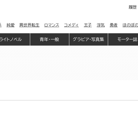
履歴
係
純愛
異世界転生
ロマンス
コメディ
王子
浮気
勇者
ほのぼ
ライトノベル
青年・一般
グラビア・写真集
モーター誌