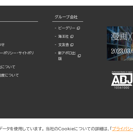
グループ会社
ビーグリー
海王社
わせ
文友舎
ーポリシー・サイトポリ
新アポロ出
版
先について
制度について
ータを使用しています。 当社のCookieについての詳細は、「
プライバシ