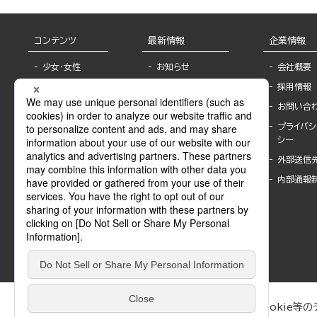
コンテンツ
最新情報
企業情報
少女・女性
お知らせ
会社概要
TL
フェア・イベント情
採用情報
報
BL
お問い合
書店様へ
ライトノベル
プライバシ
海外ライセンシー
シー
青年・一般
公式SNSアカウ
外部送信
グラビア・写真
ント
集
内部通報
作家一覧
モーター誌
Keyword list
SPECIAL
Author list
Sublicense
マンガよもん
が
試し読み
ぶんか社が運営するサイトでは、利便性向上のためにCookie等のデ