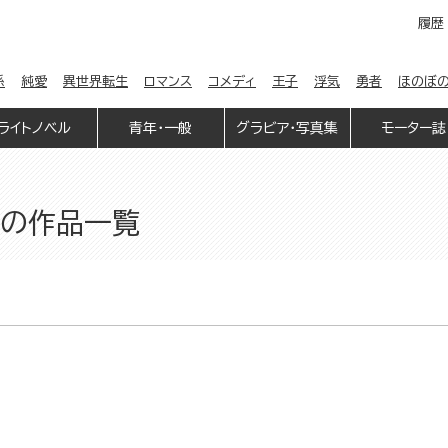
履歴
係
純愛
異世界転生
ロマンス
コメディ
王子
浮気
勇者
ほのぼ
ライトノベル
青年・一般
グラビア・写真集
モーター誌
n」の作品一覧