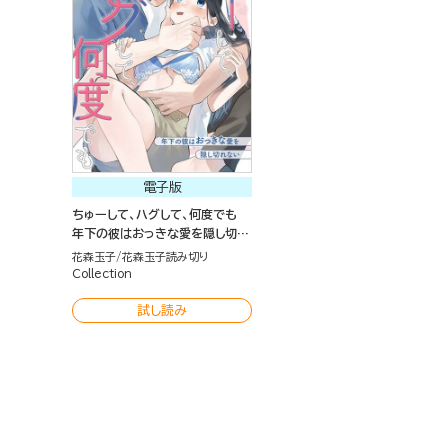
電子版
ちゅーして、ハグして、何度でも
年下の彼はおっきな愛を隠し切れ
ない（単話版）
花森玉子
花森玉子読み切り
Collection
試し読み