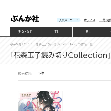
オフィス
三角関
人気キーワード
少女・女性
TL
BL
ぶんか社TOP
「花森玉子読み切りCollection」の作品一覧
「花森玉子読み切りCollectio
1件
検索結果