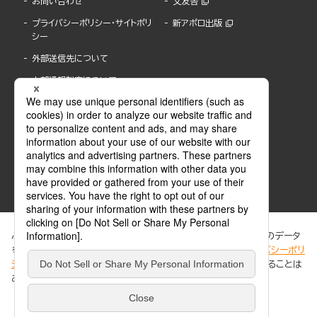
お問い合わせ
文友舎
プライバシーポリシー・サイトポリ
新アポロ出版
シー
外部送信先について
内部通報制度について
ぶんか社が運営するサイトでは、利便性向上のためにCookie等のデータ
を使用しています。 当社のCookieについての詳細は、「
プライバシーポリ
シー
」をご覧ください。当サイトでは、訪問者の個人情報を追跡することは
ABJマークは、この電子書店・電子書籍配信サービスが、著作権者からコンテンツ使用許諾を
ありません。
得た正規版配信サービスであることを示す登録商標(登録番号 第6091713号)です。
ABJマークの詳細、ABJマークを掲示しているサービスの一覧はこちら。
https://aebs.or.jp/
同意する