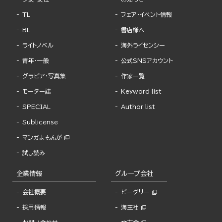
TL
フェア・イベント情報
BL
書店様へ
ライトノベル
海外ライセンシー
青年・一般
公式SNSアカウント
グラビア・写真集
作家一覧
モーター誌
Keyword list
SPECIAL
Author list
Sublicense
マンガよもんが
試し読み
企業情報
グループ会社
会社概要
ビーグリー
採用情報
海王社