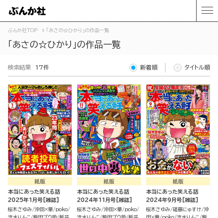
ぶんか社TOP
「あさの☆ひかり」の作品一覧
「あさの☆ひかり」の作品一覧
検索結果
17件
新着順
タイトル順
紙版
紙版
紙版
本当にあった笑える話
本当にあった笑える話
本当にあった笑える話
2025年1月号[雑誌]
2024年11月号[雑誌]
2024年9月号[雑誌]
桜木さゆみ
沖田×華
poko
桜木さゆみ
沖田×華
poko
桜木さゆみ
磋藤にゅすけ
沖
流水りんこ
熊田プウ助
新井
流水りんこ
熊田プウ助
新井
田×華
poko
流水りんこ
熊