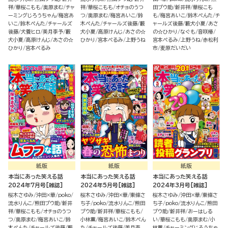
祥
華桜こもも
奥原まむ
チャ
祥
華桜こもも
オチョのうつ
田プウ助
新井祥
華桜こも
ーミングじろうちゃん
梅宮あ
つ
奥原まむ
梅宮あいこ
鈴
も
梅宮あいこ
鈴木ぺんた
チ
いこ
鈴木ぺんた
チャールズ
木ぺんた
チャールズ後藤
藪
ャールズ後藤
藪犬小夏
あさ
後藤
犬養ヒロ
美月李予
藪
犬小夏
高原けんじ
あさの☆
の☆ひかり
なぐも
音咲椿
犬小夏
高原けんじ
あさの☆
ひかり
宮本ぺるみ
上野うね
宮本ぺるみ
上野うね
赤松利
ひかり
宮本ぺるみ
市
麦原だいだい
紙版
紙版
紙版
本当にあった笑える話
本当にあった笑える話
本当にあった笑える話
2024年7月号[雑誌]
2024年5月号[雑誌]
2024年3月号[雑誌]
桜木さゆみ
沖田×華
poko
桜木さゆみ
沖田×華
東條さ
桜木さゆみ
沖田×華
東條さ
流水りんこ
熊田プウ助
新井
ち子
poko
流水りんこ
熊田
ち子
poko
流水りんこ
熊田
祥
華桜こもも
オチョのうつ
プウ助
新井祥
華桜こもも
プウ助
新井祥
おーはしる
つ
奥原まむ
梅宮あいこ
鈴
小林薫
梅宮あいこ
鈴木ぺん
い
華桜こもも
奥原まむ
小
木ぺんた
チャールズ後藤
藪
た
チャールズ後藤
美月李
林薫
チャーミングじろうちゃ