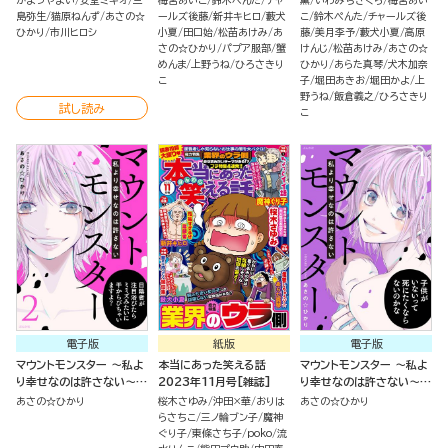
かまつやよい
安堂ミキオ
三
梅宮あいこ
鈴木ぺんた
チャ
薫
いわみちさくら
梅宮あい
島弥生
猫原ねんず
あさの☆
ールズ後藤
新井キヒロ
藪犬
こ
鈴木ぺんた
チャールズ後
ひかり
市川ヒロシ
小夏
田口始
松苗あけみ
あ
藤
美月李予
藪犬小夏
高原
さの☆ひかり
パプア服部
蟹
けんじ
松苗あけみ
あさの☆
めんま
上野うね
ひろさきり
ひかり
あらた真琴
犬木加奈
こ
子
堀田あきお
堀田かよ
上
野うね
飯倉義之
ひろさきり
試し読み
こ
電子版
紙版
電子版
マウントモンスター ～私よ
本当にあった笑える話
マウントモンスター ～私よ
り幸せなのは許さない～
2023年11月号[雑誌]
り幸せなのは許さない～
（2）
（1）
あさの☆ひかり
桜木さゆみ
沖田×華
おりは
あさの☆ひかり
らさちこ
三ノ輪ブン子
魔神
ぐり子
東條さち子
poko
流