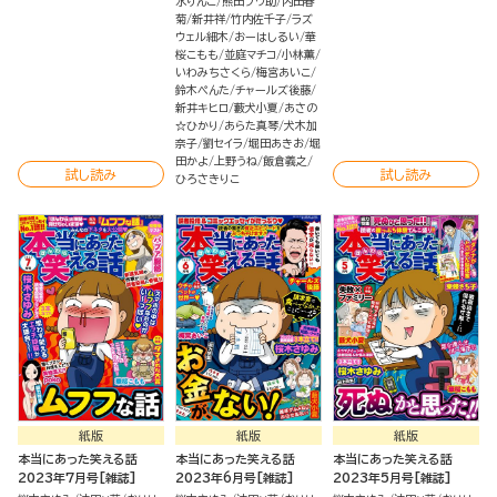
水りんこ
熊田プウ助
内田春
菊
新井祥
竹内佐千子
ラズ
ウェル細木
おーはしるい
華
桜こもも
並庭マチコ
小林薫
いわみちさくら
梅宮あいこ
鈴木ぺんた
チャールズ後藤
新井キヒロ
藪犬小夏
あさの
☆ひかり
あらた真琴
犬木加
奈子
劉セイラ
堀田あきお
堀
田かよ
上野うね
飯倉義之
試し読み
試し読み
ひろさきりこ
紙版
紙版
紙版
本当にあった笑える話
本当にあった笑える話
本当にあった笑える話
2023年7月号[雑誌]
2023年6月号[雑誌]
2023年5月号[雑誌]