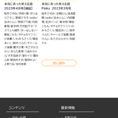
本当にあった笑える話
本当にあった笑える話
2023年4月号[雑誌]
Pinky 2023年3月号
桜木さゆみ
沖田×華
おりは
桜木さゆみ
水槻れん
成見香
らさちこ
東條さち子
poko
穂
poko
流水りんこ
内田春
流水りんこ
熊田プウ助
内田
菊
北沢バンビ
新井祥
華桜
春菊
新井祥
竹内佐千子
ラ
こもも
オチョのうつつ
いわ
ズウェル細木
おーはしるい
みちさくら
梅宮あいこ
鈴木
華桜こもも
オチョのうつつ
ぺんた
チャールズ後藤
高原
小林薫
いわみちさくら
梅宮
けんじ
あさの☆ひかり
和泉
あいこ
鈴木ぺんた
チャール
テル
ズ後藤
藪犬小夏
あさの☆ひ
かり
あらた真琴
うまみちゃ
ん
犬木加奈子
劉セイラ
蟹め
んま
堀田あきお
堀田かよ
試し読み
上野うね
多村奈美
コンテンツ
最新情報
少女・女性
お知らせ