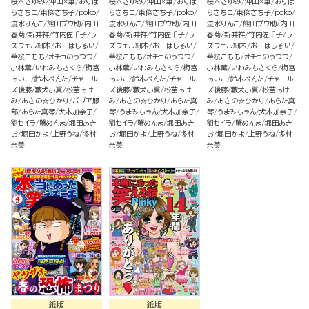
桜木さゆみ
沖田×華
おりは
桜木さゆみ
沖田×華
おりは
桜木さゆみ
沖田×華
おりは
らさちこ
東條さち子
poko
らさちこ
東條さち子
poko
らさちこ
東條さち子
poko
流水りんこ
熊田プウ助
内田
流水りんこ
熊田プウ助
内田
流水りんこ
熊田プウ助
内田
春菊
新井祥
竹内佐千子
ラ
春菊
新井祥
竹内佐千子
ラ
春菊
新井祥
竹内佐千子
ラ
ズウェル細木
おーはしるい
ズウェル細木
おーはしるい
ズウェル細木
おーはしるい
華桜こもも
オチョのうつつ
華桜こもも
オチョのうつつ
華桜こもも
オチョのうつつ
小林薫
いわみちさくら
梅宮
小林薫
いわみちさくら
梅宮
小林薫
いわみちさくら
梅宮
あいこ
鈴木ぺんた
チャール
あいこ
鈴木ぺんた
チャール
あいこ
鈴木ぺんた
チャール
ズ後藤
藪犬小夏
松苗あけ
ズ後藤
藪犬小夏
松苗あけ
ズ後藤
藪犬小夏
松苗あけ
み
あさの☆ひかり
パプア服
み
あさの☆ひかり
あらた真
み
あさの☆ひかり
あらた真
部
あらた真琴
犬木加奈子
琴
うまみちゃん
犬木加奈子
琴
うまみちゃん
犬木加奈子
劉セイラ
蟹めんま
堀田あき
劉セイラ
蟹めんま
堀田あき
劉セイラ
蟹めんま
堀田あき
お
堀田かよ
上野うね
多村
お
堀田かよ
上野うね
多村
お
堀田かよ
上野うね
多村
奈美
奈美
奈美
紙版
紙版