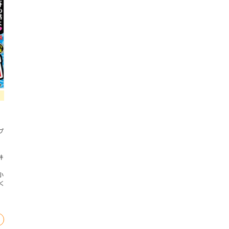
プ
井
小
く