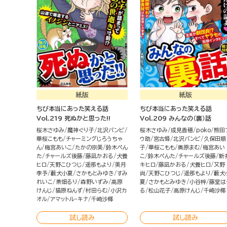
紙版
紙版
ちび本当にあった笑える話
ちび本当にあった笑える話
Vol.219 死ぬかと思った!!
Vol.209 みんなの（裏）話
桜木さゆみ
魔神ぐり子
北沢バンビ
桜木さゆみ
成見香穂
poko
熊田
華桜こもも
チャーミングじろうちゃ
ウ助
宮古蜂
北沢バンビ
久保田順
ん
梅宮あいこ
たかの宗美
鈴木ぺん
子
華桜こもも
奥原まむ
梅宮あい
た
チャールズ後藤
藤凪かおる
犬養
こ
鈴木ぺんた
チャールズ後藤
新
ヒロ
天野こひつじ
遥那もより
美月
キヒロ
藤凪かおる
犬養ヒロ
又野
李予
藪犬小夏
さかもとみゆき
すみ
尚
天野こひつじ
遥那もより
藪犬
れいこ
茶畑るり
森野いずみ
高原
夏
さかもとみゆき
小谷梓
藤堂は
けんじ
猫原ねんず
村田らむ
小沢カ
る
松山花子
高原けんじ
千崎沙椰
オル
アマットル・キナ
千崎沙椰
試し読み
試し読み