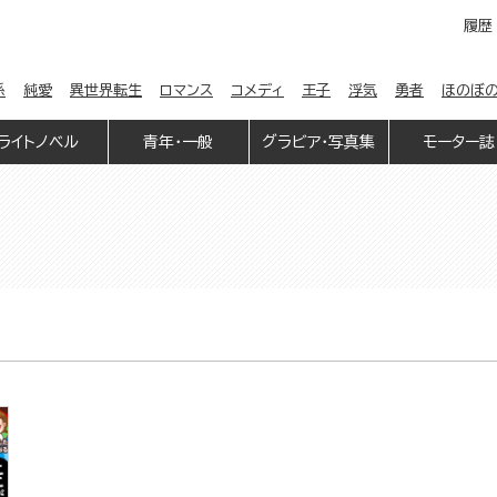
履歴
係
純愛
異世界転生
ロマンス
コメディ
王子
浮気
勇者
ほのぼ
ライトノベル
青年・一般
グラビア・写真集
モーター誌