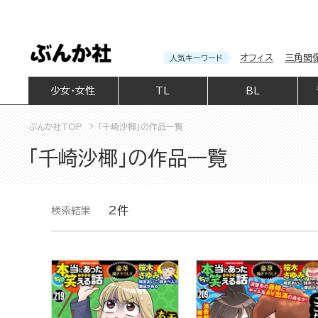
オフィス
三角関
人気キーワード
少女・女性
TL
BL
ぶんか社TOP
「千崎沙椰」の作品一覧
「千崎沙椰」の作品一覧
2件
検索結果