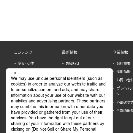
コンテンツ
最新情報
企業情報
少女・女性
お知らせ
会社概要
TL
フェア・イベント情
採用情報
報
BL
お問い合
書店様へ
ライトノベル
プライバシ
海外ライセンシー
シー
青年・一般
公式SNSアカウ
外部送信
グラビア・写真
ント
集
内部通報
作家一覧
モーター誌
Keyword list
SPECIAL
Author list