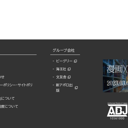
グループ会社
ビーグリー
海王社
わせ
文友舎
ーポリシー・サイトポリ
新アポロ出
版
先について
制度について