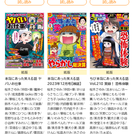
試し読み
試し読み
試し読み
紙版
紙版
紙版
本当にあった笑える話 ヤ
本当にあった笑える話
ちび本当にあった笑える話
バいお仕事
2023年12月号[雑誌]
Vol.218 実録！ 恐怖体験
桜木さゆみ
沖田×華
魔神ぐ
桜木さゆみ
沖田×華
おりは
桜木さゆみ
流水りんこ
おー
り子
成見香穂
poko
西つる
らさちこ
三ノ輪ブン子
東條
はしるい
華桜こもも
小林
み
華桜こもも
梅宮あいこ
さち子
poko
流水りんこ
熊
薫
いわみちさくら
梅宮あい
鈴木ぺんた
チャールズ後藤
田プウ助
内田春菊
新井祥
こ
鈴木ぺんた
チャールズ後
藤凪かおる
犬養ヒロ
又野
久保田順子
竹内佐千子
おー
藤
みつつぐ
藤凪かおる
犬
尚
天野こひつじ
美月李予
はしるい
華桜こもも
小林
養ヒロ
天野こひつじ
十凪高
笹野ちはる
さかもとみゆき
薫
いわみちさくら
梅宮あい
志
美月李予
藪犬小夏
小谷
小谷梓
すみれいこ
腹肉ツヤ
こ
鈴木ぺんた
チャールズ後
梓
安堂ミキオ
渡辺ゆづる
子
茶畑るり
渡辺ゆづる
高
藤
美月李予
藪犬小夏
高原
高原けんじ
猫原ねんず
松苗
原けんじ
猫原ねんず
僕田友
けんじ
松苗あけみ
あさの☆
あけみ
たぁぽん