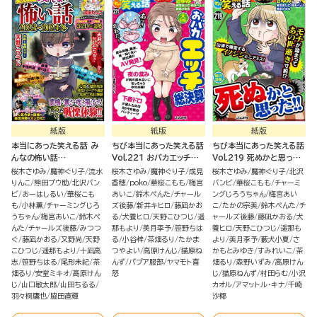
紙版
紙版
紙版
本当にあった笑える話 み
ちび本当にあった笑える話
ちび本当にあった笑える話
んなの怖い話
Vol.221 おバカエッチ総
Vol.219 死ぬかと思っ
2023→2024冬
決算
た!!
桜木さゆみ
魔神ぐり子
流水
桜木さゆみ
魔神ぐり子
成見
桜木さゆみ
魔神ぐり子
北沢
りんこ
熊田プウ助
北沢バン
香穂
poko
華桜こもも
梅宮
バンビ
華桜こもも
チャーミ
ビ
おーはしるい
華桜こも
あいこ
鈴木ぺんた
チャール
ングじろうちゃん
梅宮あい
も
小林薫
チャーミングじろ
ズ後藤
新井キヒロ
藤凪かお
こ
たかの宗美
鈴木ぺんた
チ
うちゃん
梅宮あいこ
鈴木ぺ
る
犬養ヒロ
天野こひつじ
遥
ャールズ後藤
藤凪かおる
犬
んた
チャールズ後藤
みつつ
那もより
美月李予
笹野ちは
養ヒロ
天野こひつじ
遥那も
ぐ
藤凪かおる
又野尚
天野
る
小谷梓
茶畑るり
たかま
より
美月李予
藪犬小夏
さ
こひつじ
遥那もより
十凪高
つやよい
高原けんじ
猫原ね
かもとみゆき
すみれいこ
茶
志
笹野ちはる
尾形未紀
茶
んず
パプア服部
ヤマモト喜
畑るり
森野いずみ
高原けん
畑るり
安堂ミキオ
高原けん
怒
じ
猫原ねんず
村田らむ
小沢
じ
山口敏太郎
山田ちるる
カオル
アマットル・キナ
千崎
羽々桐鷹也
脇田直輝
沙椰