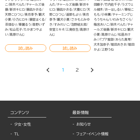
こ
鈴木ぺんた
チャールズ後
んた
チャールズ後藤
新井キ
田順子
竹内佐千子
ラズウェ
藤
新井キヒロ
藤凪かおる
ヒロ
藤凪かおる
犬養ヒロ
天
ル細木
おーはしるい
華桜こ
天野こひつじ
美月李予
藪犬
野こひつじ
遥那もより
美月
もも
小林薫
チャーミングじ
小夏
小乃ヒロキ
藤堂はくる
李予
藪犬小夏
さかもとみゆ
ろうちゃん
いわみちさくら
茶畑るり
華麗るう
森野いず
き
すみれいこ
泡野紐太郎
梅宮あいこ
鈴木ぺんた
チャ
み
松山花子
たかまつやよ
安堂ミキオ
三島弥生
高原け
ールズ後藤
新井キヒロ
藪犬
い
高原けんじ
んじ
小夏
高原けんじ
松苗あけ
み
パプア服部
あらた真琴
犬木加奈子
堀田あきお
堀田
試し読み
試し読み
かよ
上野うね
1
2
コンテンツ
最新情報
少女・女性
お知らせ
TL
フェア・イベント情報