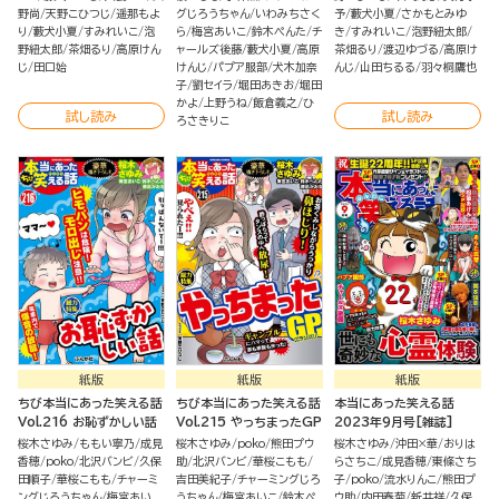
野尚
天野こひつじ
遥那もよ
グじろうちゃん
いわみちさく
予
藪犬小夏
さかもとみゆ
り
藪犬小夏
すみれいこ
泡
ら
梅宮あいこ
鈴木ぺんた
チ
き
すみれいこ
泡野紐太郎
野紐太郎
茶畑るり
高原けん
ャールズ後藤
藪犬小夏
高原
茶畑るり
渡辺ゆづる
高原け
じ
田口始
けんじ
パプア服部
犬木加奈
んじ
山田ちるる
羽々桐鷹也
子
劉セイラ
堀田あきお
堀田
かよ
上野うね
飯倉義之
ひ
試し読み
試し読み
ろさきりこ
紙版
紙版
紙版
ちび本当にあった笑える話
ちび本当にあった笑える話
本当にあった笑える話
Vol.216 お恥ずかしい話
Vol.215 やっちまったGP
2023年9月号[雑誌]
桜木さゆみ
ももい寧乃
成見
桜木さゆみ
poko
熊田プウ
桜木さゆみ
沖田×華
おりは
香穂
poko
北沢バンビ
久保
助
北沢バンビ
華桜こもも
らさちこ
成見香穂
東條さち
田順子
華桜こもも
チャーミ
吉田美紀子
チャーミングじろ
子
poko
流水りんこ
熊田プ
ングじろうちゃん
梅宮あい
うちゃん
梅宮あいこ
鈴木ぺ
ウ助
内田春菊
新井祥
久保