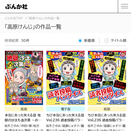
ぶんか社TOP
「高原けんじ」の作品一覧
「高原けんじ」の作品一覧
検索結果
30件
新着順
タイトル順
紙版
電子版
紙版
本当にあった笑える話 地
ちび本当にあった笑える話
ちび本当にあった笑える話
獄の沙汰も金次第 ～お金
Vol.236 読者投稿パラダ
Vol.236 読者投稿パラダ
にまつわるウラ話大集合～
イス
イス
桜木さゆみ
沖田×華
桜沢
桜木さゆみ
磋藤にゅすけ
魔
桜木さゆみ
磋藤にゅすけ
魔
鈴
英治あかり
華桜こもも
チ
神ぐり子
poko
流水りんこ
神ぐり子
poko
流水りんこ