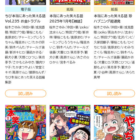
電子版
紙版
紙版
ちび本当にあった笑える話
本当にあった笑える話
本当にあった笑える話 珍
Vol.235 お金トラブル
2025年1月号[雑誌]
ハプニング超連発
桜木さゆみ
沖田×華
成見香
桜木さゆみ
沖田×華
poko
桜木さゆみ
沖田×華
成見香
穂
熊田プウ助
華桜こもも
流水りんこ
熊田プウ助
新井
穂
poko
英治あかり
流水り
奥原まむ
チャーミングじろう
祥
華桜こもも
奥原まむ
チャ
んこ
熊田プウ助
北沢バンビ
ちゃん
梅宮あいこ
たかの宗
ーミングじろうちゃん
梅宮あ
久保田順子
華桜こもも
ひぐ
美
鈴木ぺんた
チャールズ後
いこ
鈴木ぺんた
チャールズ
ちにちほ
奥原まむ
いわみち
藤
新井キヒロ
藤凪かおる
後藤
犬養ヒロ
美月李予
藪
さくら
梅宮あいこ
鈴木ぺん
薮犬小夏
天野こひつじ
美月
犬小夏
高原けんじ
あさの☆
た
チャールズ後藤
藤凪かお
李予
さかもとみゆき
腹肉ツ
ひかり
宮本ぺるみ
る
犬養ヒロ
天野こひつじ
遥
ヤ子
たかまつやよい
安堂ミ
那もより
美月李予
藪犬小
キオ
高原けんじ
猫原ねんず
夏
小谷梓
高原けんじ
あらた
ちび本当にあった笑える話編
真琴
集部
試し読み
試し読み