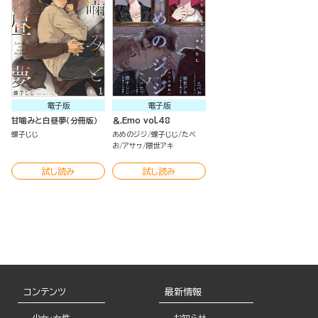
電子版
電子版
甘噛みと白昼夢（分冊版）
＆.Emo vol.48
螺子じじ
あめのジジ
螺子じじ
たべ
お
アサヮ
隈世アキ
試し読み
試し読み
コンテンツ
最新情報