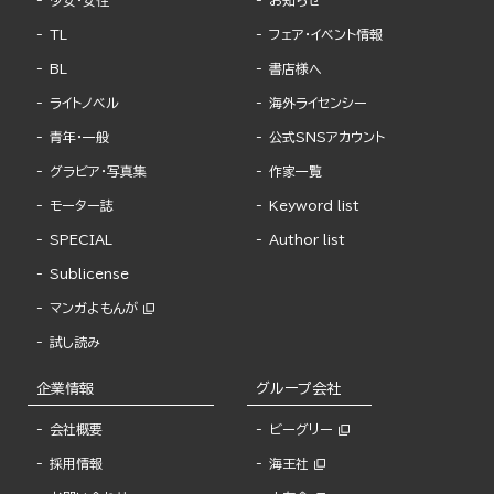
少女・女性
お知らせ
TL
フェア・イベント情報
BL
書店様へ
ライトノベル
海外ライセンシー
青年・一般
公式SNSアカウント
グラビア・写真集
作家一覧
モーター誌
Keyword list
SPECIAL
Author list
Sublicense
マンガよもんが
試し読み
企業情報
グループ会社
会社概要
ビーグリー
採用情報
海王社