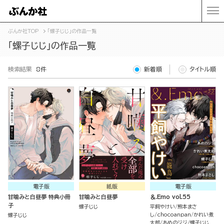
ぶんか社TOP
「螺子じじ」の作品一覧
「螺子じじ」の作品一覧
検索結果
8件
新着順
タイトル順
電子版
紙版
電子版
甘噛みと白昼夢 特典小冊
甘噛みと白昼夢
＆.Emo vol.55
子
螺子じじ
平飼やけい
熊本まさ
し
chocoanpan
かれい煮
螺子じじ
太郎
あめのジジ
螺子じじ