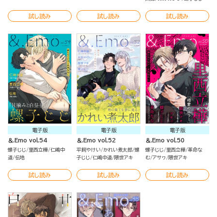
試し読み
試し読み
試し読み
電子版
電子版
電子版
＆.Emo vol.54
＆.Emo vol.52
＆.Emo vol.50
螺子じじ
里西立樺
仁嶋中
平飼やけい
かれい煮太郎
螺
螺子じじ
里西立樺
革命な
道
伝地
子じじ
仁嶋中道
隈世アキ
む
アサヮ
隈世アキ
試し読み
試し読み
試し読み