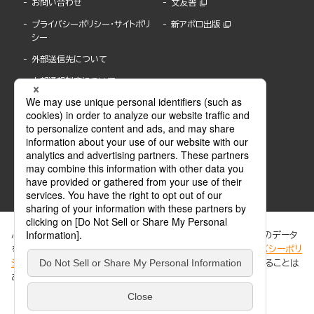
お問い合わせ
文友舎
プライバシーポリシー・サイトポリ
新アポロ出版
シー
外部送信先について
内部通報制度について
ぶんか社が運営するサイトでは、利便性向上のためにCookie等のデータ
を使用しています。 当社のCookieについての詳細は、「
プライバシーポリ
シー
」をご覧ください。当サイトでは、訪問者の個人情報を追跡することは
ABJマークは、この電子書店・電子書籍配信サービスが、著作権者からコンテンツ使用許諾を
ありません。
得た正規版配信サービスであることを示す登録商標(登録番号 第6091713号)です。
ABJマークの詳細、ABJマークを掲示しているサービスの一覧はこちら。
https://aebs.or.jp/