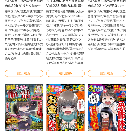
ちび本当にあった笑える話
ちび本当にあった笑える話
ちび本当にあった笑える話
Vol.226 知りたくなかっ
Vol.223 恐怖＆心霊 最恐
Vol.222 トンデモないや
た業界の裏側
ばなし
つら
桜木さゆみ
成見香穂
熊田プ
桜木さゆみ
成見香穂
poko
桜木さゆみ
魔神ぐり子
成見
ウ助
北沢バンビ
華桜こもも
流水りんこ
北沢バンビ
おー
香穂
poko
華桜こもも
梅宮
梅宮あいこ
たかの宗美
鈴木
はしるい
華桜こもも
奥原ま
あいこ
たかの宗美
鈴木ぺん
ぺんた
チャールズ後藤
新井
む
小林薫
チャーミングじろ
た
チャールズ後藤
新井キヒ
キヒロ
藤凪かおる
又野尚
うちゃん
梅宮あいこ
鈴木ぺ
ロ
藤凪かおる
犬養ヒロ
又野
天野こひつじ
遥那もより
美
んた
チャールズ後藤
みつつ
尚
天野こひつじ
遥那もより
月李予
笹野ちはる
すみれい
ぐ
藤凪かおる
天野こひつ
さかもとみゆき
すみれいこ
こ
腹肉ツヤ子
泡野紐太郎
安
じ
遥那もより
十凪高志
美
茶畑るり
安堂ミキオ
渡辺ゆ
堂ミキオ
あらた真琴
中園ま
月李予
藪犬小夏
尾形未紀
づる
高原けんじ
猫原ねんず
いこ
たかはし志貴
日辻彩
さかもとみゆき
小谷梓
泡野
優月心菜
紐太郎
安堂ミキオ
江崎ころ
すけ
高原けんじ
あらた真琴
試し読み
試し読み
試し読み