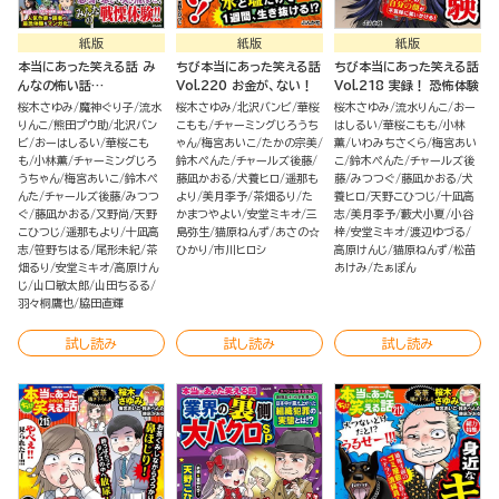
紙版
紙版
紙版
本当にあった笑える話 み
ちび本当にあった笑える話
ちび本当にあった笑える話
んなの怖い話
Vol.220 お金が、ない！
Vol.218 実録！ 恐怖体験
2023→2024冬
桜木さゆみ
魔神ぐり子
流水
桜木さゆみ
北沢バンビ
華桜
桜木さゆみ
流水りんこ
おー
りんこ
熊田プウ助
北沢バン
こもも
チャーミングじろうち
はしるい
華桜こもも
小林
ビ
おーはしるい
華桜こも
ゃん
梅宮あいこ
たかの宗美
薫
いわみちさくら
梅宮あい
も
小林薫
チャーミングじろ
鈴木ぺんた
チャールズ後藤
こ
鈴木ぺんた
チャールズ後
うちゃん
梅宮あいこ
鈴木ぺ
藤凪かおる
犬養ヒロ
遥那も
藤
みつつぐ
藤凪かおる
犬
んた
チャールズ後藤
みつつ
より
美月李予
茶畑るり
た
養ヒロ
天野こひつじ
十凪高
ぐ
藤凪かおる
又野尚
天野
かまつやよい
安堂ミキオ
三
志
美月李予
藪犬小夏
小谷
こひつじ
遥那もより
十凪高
島弥生
猫原ねんず
あさの☆
梓
安堂ミキオ
渡辺ゆづる
志
笹野ちはる
尾形未紀
茶
ひかり
市川ヒロシ
高原けんじ
猫原ねんず
松苗
畑るり
安堂ミキオ
高原けん
あけみ
たぁぽん
じ
山口敏太郎
山田ちるる
羽々桐鷹也
脇田直輝
試し読み
試し読み
試し読み