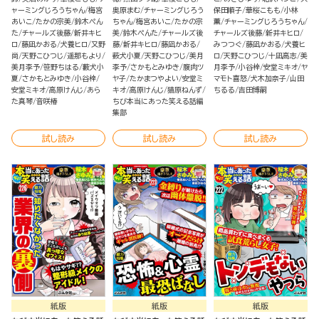
ャーミングじろうちゃん
梅宮
奥原まむ
チャーミングじろう
保田順子
華桜こもも
小林
あいこ
たかの宗美
鈴木ぺん
ちゃん
梅宮あいこ
たかの宗
薫
チャーミングじろうちゃん
た
チャールズ後藤
新井キヒ
美
鈴木ぺんた
チャールズ後
チャールズ後藤
新井キヒロ
ロ
藤凪かおる
犬養ヒロ
又野
藤
新井キヒロ
藤凪かおる
みつつぐ
藤凪かおる
犬養ヒ
尚
天野こひつじ
遥那もより
薮犬小夏
天野こひつじ
美月
ロ
天野こひつじ
十凪高志
美
美月李予
笹野ちはる
藪犬小
李予
さかもとみゆき
腹肉ツ
月李予
小谷梓
安堂ミキオ
ヤ
夏
さかもとみゆき
小谷梓
ヤ子
たかまつやよい
安堂ミ
マモト喜怒
犬木加奈子
山田
安堂ミキオ
高原けんじ
あら
キオ
高原けんじ
猫原ねんず
ちるる
吉田博嗣
た真琴
音咲椿
ちび本当にあった笑える話編
集部
試し読み
試し読み
試し読み
紙版
紙版
紙版