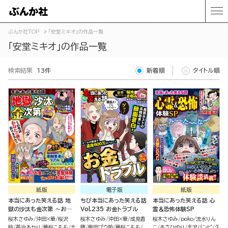
ぶんか社TOP
「安堂ミキオ」の作品一覧
「安堂ミキオ」の作品一覧
検索結果
13件
新着順
タイトル順
紙版
電子版
紙版
本当にあった笑える話 地
ちび本当にあった笑える話
本当にあった笑える話 心
獄の沙汰も金次第 ～お金
Vol.235 お金トラブル
霊＆恐怖体験SP
にまつわるウラ話大集合～
桜木さゆみ
沖田×華
桜沢
桜木さゆみ
沖田×華
成見香
桜木さゆみ
poko
流水りん
鈴
英治あかり
華桜こもも
チ
穂
熊田プウ助
華桜こもも
こ
あさひゆり
北沢バンビ
久