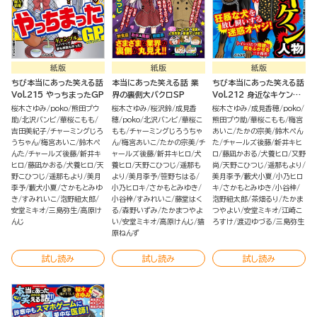
紙版
紙版
紙版
ちび本当にあった笑える話
本当にあった笑える話 業
ちび本当にあった笑える話
Vol.215 やっちまったGP
界の裏側大バクロSP
Vol.212 身近なキケン人
物
桜木さゆみ
poko
熊田プウ
桜木さゆみ
桜沢鈴
成見香
桜木さゆみ
成見香穂
poko
助
北沢バンビ
華桜こもも
穂
poko
北沢バンビ
華桜こ
熊田プウ助
華桜こもも
梅宮
吉田美紀子
チャーミングじろ
もも
チャーミングじろうちゃ
あいこ
たかの宗美
鈴木ぺん
うちゃん
梅宮あいこ
鈴木ぺ
ん
梅宮あいこ
たかの宗美
チ
た
チャールズ後藤
新井キヒ
んた
チャールズ後藤
新井キ
ャールズ後藤
新井キヒロ
犬
ロ
藤凪かおる
犬養ヒロ
又野
ヒロ
藤凪かおる
犬養ヒロ
天
養ヒロ
天野こひつじ
遥那も
尚
天野こひつじ
遥那もより
野こひつじ
遥那もより
美月
より
美月李予
笹野ちはる
美月李予
藪犬小夏
小乃ヒロ
李予
藪犬小夏
さかもとみゆ
小乃ヒロキ
さかもとみゆき
キ
さかもとみゆき
小谷梓
き
すみれいこ
泡野紐太郎
小谷梓
すみれいこ
藤堂はく
泡野紐太郎
茶畑るり
たかま
安堂ミキオ
三島弥生
高原け
る
森野いずみ
たかまつやよ
つやよい
安堂ミキオ
江崎こ
んじ
い
安堂ミキオ
高原けんじ
猫
ろすけ
渡辺ゆづる
三島弥生
原ねんず
試し読み
試し読み
試し読み