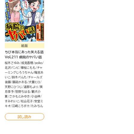
紙版
ちび本当にあった笑える話
Vol.211 病院のヤバい話
桜木さゆみ
成見香穂
poko
北沢バンビ
華桜こもも
チャ
ーミングじろうちゃん
梅宮あ
いこ
鈴木ぺんた
チャールズ
後藤
藤凪かおる
犬養ヒロ
天野こひつじ
遥那もより
美
月李予
笹野ちはる
藪犬小
夏
さかもとみゆき
小谷梓
すみれいこ
松山花子
安堂ミ
キオ
江崎ころすけ
たみちん
試し読み