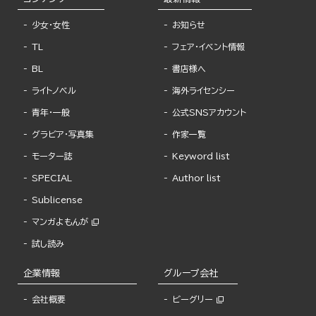
少女・女性
お知らせ
TL
フェア・イベント情報
BL
書店様へ
ライトノベル
海外ライセンシー
青年・一般
公式SNSアカウント
グラビア・写真集
作家一覧
モーター誌
Keyword list
SPECIAL
Author list
Sublicense
マンガよもんが
試し読み
企業情報
グループ会社
会社概要
ビーグリー