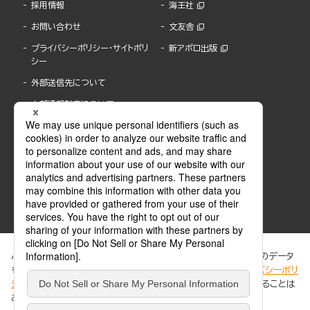
採用情報
海王社
お問い合わせ
文友舎
プライバシーポリシー・サイトポリ
新アポロ出版
シー
外部送信先について
内部通報制度について
ぶんか社が運営するサイトでは、利便性向上のためにCookie等のデータ
を使用しています。 当社のCookieについての詳細は、「
プライバシーポリ
シー
」をご覧ください。当サイトでは、訪問者の個人情報を追跡することは
ABJマークは、この電子書店・電子書籍配信サービスが、著作権者からコンテンツ使用許諾を
ありません。
得た正規版配信サービスであることを示す登録商標(登録番号 第6091713号)です。