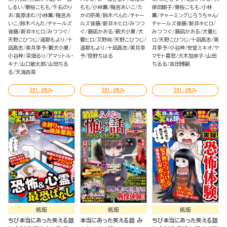
しるい
華桜こもも
千石のり
もも
小林薫
梅宮あいこ
た
保田順子
華桜こもも
小林
お
奥原まむ
小林薫
梅宮あ
かの宗美
鈴木ぺんた
チャー
薫
チャーミングじろうちゃん
いこ
鈴木ぺんた
チャールズ
ルズ後藤
新井キヒロ
みつつ
チャールズ後藤
新井キヒロ
後藤
新井キヒロ
みつつぐ
ぐ
藤凪かおる
薮犬小夏
犬
みつつぐ
藤凪かおる
犬養ヒ
天野こひつじ
遥那もより
十
養ヒロ
又野尚
天野こひつじ
ロ
天野こひつじ
十凪高志
美
凪高志
美月李予
藪犬小夏
遥那もより
十凪高志
美月李
月李予
小谷梓
安堂ミキオ
ヤ
小谷梓
茶畑るり
アマットル・
予
笹野ちはる
マモト喜怒
犬木加奈子
山田
キナ
山口敏太郎
山田ちる
ちるる
吉田博嗣
る
天海杏菜
試し読み
試し読み
試し読み
紙版
紙版
紙版
ちび本当にあった笑える話
本当にあった笑える話 み
ちび本当にあった笑える話