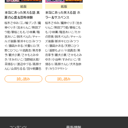
紙版
紙版
本当にあった笑える話 真
本当にあった笑える話 ホ
夏の心霊＆恐怖体験
ラー＆サスペンス
桜木さゆみ
三ノ輪ブン子
魔
桜木さゆみ
魔神ぐり子
流水
神ぐり子
流水りんこ
熊田プ
りんこ
熊田プウ助
華桜こも
ウ助
華桜こもも
小林薫
梅
も
小林薫
梅宮あいこ
たか
宮あいこ
鈴木ぺんた
チャー
の宗美
鈴木ぺんた
チャール
ルズ後藤
新井キヒロ
みつつ
ズ後藤
新井キヒロ
みつつ
ぐ
藤凪かおる
犬養ヒロ
天
ぐ
藤凪かおる
天野こひつ
野こひつじ
十凪高志
美月李
じ
遥那もより
十凪高志
美
予
藪犬小夏
さかもとみゆ
月李予
藪犬小夏
さかもとみ
き
すみれいこ
泡野紐太郎
ゆき
小谷梓
すみれいこ
茶
茶畑るり
渡辺ゆづる
高原け
畑るり
高原けんじ
犬木加奈
んじ
山田ちるる
羽々桐鷹也
子
カラスヤサトシ
試し読み
試し読み
コンテンツ
最新情報