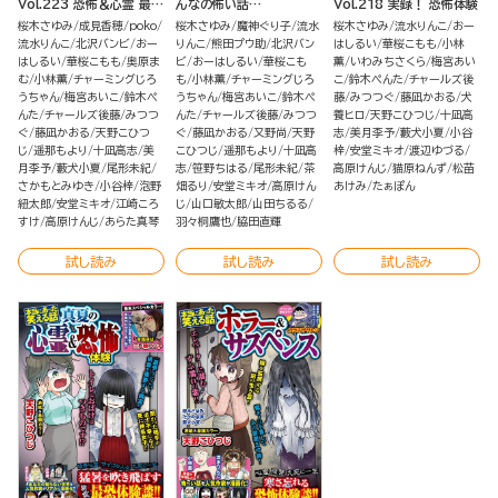
Vol.223 恐怖＆心霊 最恐
んなの怖い話
Vol.218 実録！ 恐怖体験
ばなし
2023→2024冬
桜木さゆみ
成見香穂
poko
桜木さゆみ
魔神ぐり子
流水
桜木さゆみ
流水りんこ
おー
流水りんこ
北沢バンビ
おー
りんこ
熊田プウ助
北沢バン
はしるい
華桜こもも
小林
はしるい
華桜こもも
奥原ま
ビ
おーはしるい
華桜こも
薫
いわみちさくら
梅宮あい
む
小林薫
チャーミングじろ
も
小林薫
チャーミングじろ
こ
鈴木ぺんた
チャールズ後
うちゃん
梅宮あいこ
鈴木ぺ
うちゃん
梅宮あいこ
鈴木ぺ
藤
みつつぐ
藤凪かおる
犬
んた
チャールズ後藤
みつつ
んた
チャールズ後藤
みつつ
養ヒロ
天野こひつじ
十凪高
ぐ
藤凪かおる
天野こひつ
ぐ
藤凪かおる
又野尚
天野
志
美月李予
藪犬小夏
小谷
じ
遥那もより
十凪高志
美
こひつじ
遥那もより
十凪高
梓
安堂ミキオ
渡辺ゆづる
月李予
藪犬小夏
尾形未紀
志
笹野ちはる
尾形未紀
茶
高原けんじ
猫原ねんず
松苗
さかもとみゆき
小谷梓
泡野
畑るり
安堂ミキオ
高原けん
あけみ
たぁぽん
紐太郎
安堂ミキオ
江崎ころ
じ
山口敏太郎
山田ちるる
すけ
高原けんじ
あらた真琴
羽々桐鷹也
脇田直輝
試し読み
試し読み
試し読み