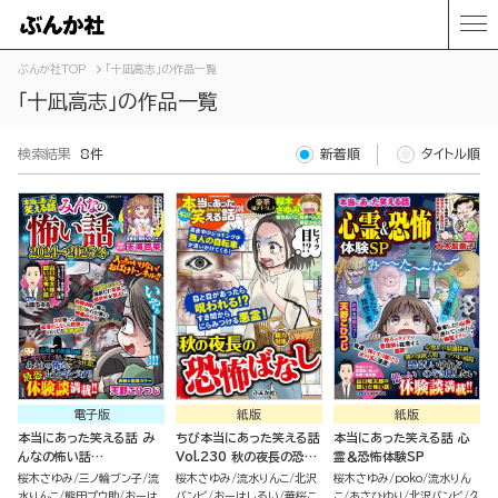
ぶんか社TOP
「十凪高志」の作品一覧
「十凪高志」の作品一覧
検索結果
8件
新着順
タイトル順
電子版
紙版
紙版
本当にあった笑える話 み
ちび本当にあった笑える話
本当にあった笑える話 心
んなの怖い話
Vol.230 秋の夜長の恐怖
霊＆恐怖体験SP
2024→2025冬
ばなし
桜木さゆみ
三ノ輪ブン子
流
桜木さゆみ
流水りんこ
北沢
桜木さゆみ
poko
流水りん
水りんこ
熊田プウ助
おーは
バンビ
おーはしるい
華桜こ
こ
あさひゆり
北沢バンビ
久