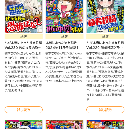
紙版
紙版
紙版
ちび本当にあった笑える話
本当にあった笑える話
ちび本当にあった笑える話
Vol.230 秋の夜長の恐怖
2024年11月号[雑誌]
Vol.229 読者投稿グラン
ばなし
プリ2024夏
桜木さゆみ
流水りんこ
北沢
桜木さゆみ
沖田×華
poko
桜木さゆみ
東條さち子
久保
バンビ
おーはしるい
華桜こ
流水りんこ
熊田プウ助
新井
田順子
華桜こもも
千石のり
もも
小林薫
梅宮あいこ
た
祥
華桜こもも
オチョのうつ
お
奥原まむ
梅宮あいこ
鈴
かの宗美
鈴木ぺんた
チャー
つ
奥原まむ
梅宮あいこ
鈴
木ぺんた
チャールズ後藤
新
ルズ後藤
新井キヒロ
みつつ
木ぺんた
チャールズ後藤
藪
井キヒロ
藤凪かおる
薮犬小
ぐ
藤凪かおる
薮犬小夏
犬
犬小夏
高原けんじ
あさの☆
夏
犬養ヒロ
又野尚
天野こひ
養ヒロ
又野尚
天野こひつじ
ひかり
宮本ぺるみ
上野うね
つじ
遥那もより
美月李予
遥那もより
十凪高志
美月李
笹野ちはる
小谷梓
すみれい
予
笹野ちはる
こ
田口始
うまみちゃん
仙道
ますみ
加藤マユミ
藤沢カミ
ヤ
試し読み
試し読み