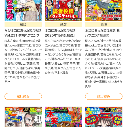
紙版
紙版
紙版
ちび本当にあった笑える話
本当にあった笑える話
本当にあった笑える話 珍
Vol.231 病院ハプニング
2025年1月号[雑誌]
ハプニング超連発
桜木さゆみ
沖田×華
成見香
桜木さゆみ
沖田×華
poko
桜木さゆみ
沖田×華
成見香
穂
poko
熊田プウ助
あさひ
流水りんこ
熊田プウ助
新井
穂
poko
英治あかり
流水り
ゆり
北沢バンビ
千石のりお
祥
華桜こもも
奥原まむ
チャ
んこ
熊田プウ助
北沢バンビ
梅宮あいこ
たかの宗美
鈴木
ーミングじろうちゃん
梅宮あ
久保田順子
華桜こもも
ひぐ
ぺんた
チャールズ後藤
藤凪
いこ
鈴木ぺんた
チャールズ
ちにちほ
奥原まむ
いわみち
かおる
犬養ヒロ
又野尚
天
後藤
犬養ヒロ
美月李予
藪
さくら
梅宮あいこ
鈴木ぺん
野こひつじ
遥那もより
美月
犬小夏
高原けんじ
あさの☆
た
チャールズ後藤
藤凪かお
李予
藪犬小夏
尾形未紀
小
ひかり
宮本ぺるみ
る
犬養ヒロ
天野こひつじ
遥
乃ヒロキ
さかもとみゆき
小
那もより
美月李予
藪犬小
谷梓
夏
小谷梓
高原けんじ
あらた
真琴
試し読み
試し読み