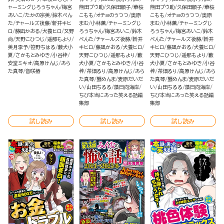
ャーミングじろうちゃん
梅宮
熊田プウ助
久保田順子
華桜
熊田プウ助
久保田順子
華桜
あいこ
たかの宗美
鈴木ぺん
こもも
オチョのうつつ
奥原
こもも
オチョのうつつ
奥原
た
チャールズ後藤
新井キヒ
まむ
小林薫
チャーミングじ
まむ
小林薫
チャーミングじ
ロ
藤凪かおる
犬養ヒロ
又野
ろうちゃん
梅宮あいこ
鈴木
ろうちゃん
梅宮あいこ
鈴木
尚
天野こひつじ
遥那もより
ぺんた
チャールズ後藤
新井
ぺんた
チャールズ後藤
新井
美月李予
笹野ちはる
藪犬小
キヒロ
藤凪かおる
犬養ヒロ
キヒロ
藤凪かおる
犬養ヒロ
夏
さかもとみゆき
小谷梓
天野こひつじ
遥那もより
藪
天野こひつじ
遥那もより
藪
安堂ミキオ
高原けんじ
あら
犬小夏
さかもとみゆき
小谷
犬小夏
さかもとみゆき
小谷
た真琴
音咲椿
梓
茶畑るり
高原けんじ
あら
梓
茶畑るり
高原けんじ
あら
た真琴
蟹めんま
麦原だいだ
た真琴
蟹めんま
麦原だいだ
い
山田ちるる
藻日向海岸
い
山田ちるる
藻日向海岸
ちび本当にあった笑える話編
ちび本当にあった笑える話編
集部
集部
試し読み
試し読み
試し読み