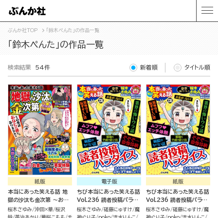
ぶんか社TOP
「鈴木ぺんた」の作品一覧
「鈴木ぺんた」の作品一覧
検索結果
54件
新着順
タイトル順
紙版
電子版
紙版
本当にあった笑える話 地
ちび本当にあった笑える話
ちび本当にあった笑える話
獄の沙汰も金次第 ～お金
Vol.236 読者投稿パラダ
Vol.236 読者投稿パラダ
にまつわるウラ話大集合～
イス
イス
桜木さゆみ
沖田×華
桜沢
桜木さゆみ
磋藤にゅすけ
魔
桜木さゆみ
磋藤にゅすけ
魔
鈴
英治あかり
華桜こもも
チ
神ぐり子
poko
流水りんこ
神ぐり子
poko
流水りんこ