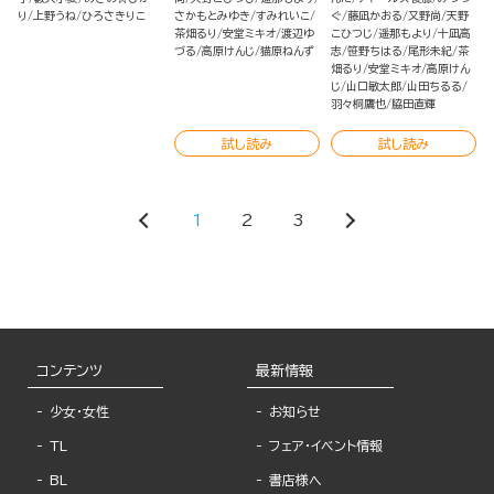
り
上野うね
ひろさきりこ
さかもとみゆき
すみれいこ
ぐ
藤凪かおる
又野尚
天野
茶畑るり
安堂ミキオ
渡辺ゆ
こひつじ
遥那もより
十凪高
づる
高原けんじ
猫原ねんず
志
笹野ちはる
尾形未紀
茶
畑るり
安堂ミキオ
高原けん
じ
山口敏太郎
山田ちるる
羽々桐鷹也
脇田直輝
試し読み
試し読み
1
2
3
コンテンツ
最新情報
少女・女性
お知らせ
TL
フェア・イベント情報
BL
書店様へ