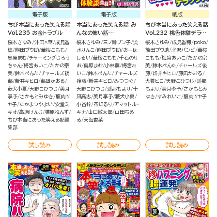
電子版
電子版
紙版
ちび本当にあった笑える話
本当にあった笑える話 み
ちび本当にあった笑える話
Vol.235 お金トラブル
んなの怖い話
Vol.232 桃色体験デラッ
2024→2025冬
クス
桜木さゆみ
沖田×華
成見香
桜木さゆみ
三ノ輪ブン子
流
桜木さゆみ
成見香穂
poko
穂
熊田プウ助
華桜こもも
水りんこ
熊田プウ助
おーは
熊田プウ助
北沢バンビ
華桜
奥原まむ
チャーミングじろう
しるい
華桜こもも
千石のり
こもも
梅宮あいこ
たかの宗
ちゃん
梅宮あいこ
たかの宗
お
奥原まむ
小林薫
梅宮あ
美
鈴木ぺんた
チャールズ後
美
鈴木ぺんた
チャールズ後
いこ
鈴木ぺんた
チャールズ
藤
新井キヒロ
藤凪かおる
藤
新井キヒロ
藤凪かおる
後藤
新井キヒロ
みつつぐ
犬養ヒロ
天野こひつじ
遥那
薮犬小夏
天野こひつじ
美月
天野こひつじ
遥那もより
十
もより
美月李予
さかもとみ
李予
さかもとみゆき
腹肉ツ
凪高志
美月李予
藪犬小夏
ゆき
すみれいこ
腹肉ツヤ子
ヤ子
たかまつやよい
安堂ミ
小谷梓
茶畑るり
アマットル・
キオ
高原けんじ
猫原ねんず
キナ
山口敏太郎
山田ちる
ちび本当にあった笑える話編
る
天海杏菜
集部
試し読み
試し読み
試し読み