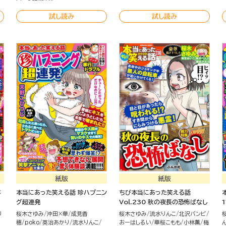
試し読み
試し読み
紙版
紙版
年
本当にあった笑える話 珍ハプニン
ちび本当にあった笑える話
グ超連発
Vol.230 秋の夜長の恐怖ばなし
り
桜木さゆみ
沖田×華
成見香
桜木さゆみ
流水りんこ
北沢バンビ
穂
poko
英治あかり
流水りんこ
おーはしるい
華桜こもも
小林薫
梅