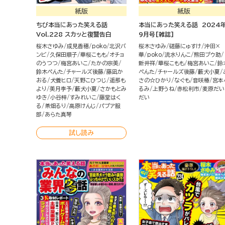
紙版
紙版
ちび本当にあった笑える話
本当にあった笑える話 2024
Vol.228 スカッと復讐告白
9月号[雑誌]
桜木さゆみ
成見香穂
poko
北沢バ
桜木さゆみ
磋藤にゅすけ
沖田×
ンビ
久保田順子
華桜こもも
オチョ
華
poko
流水りんこ
熊田プウ助
のうつつ
梅宮あいこ
たかの宗美
新井祥
華桜こもも
梅宮あいこ
鈴
鈴木ぺんた
チャールズ後藤
藤凪か
ぺんた
チャールズ後藤
藪犬小夏
おる
犬養ヒロ
天野こひつじ
遥那も
さの☆ひかり
なぐも
音咲椿
宮本
より
美月李予
藪犬小夏
さかもとみ
るみ
上野うね
赤松利市
麦原だい
ゆき
小谷梓
すみれいこ
藤堂はく
だい
る
茶畑るり
高原けんじ
パプア服
部
あらた真琴
試し読み