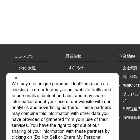
コンテンツ
最新情報
企業情報
少女・女性
お知らせ
会社概要
TL
フェア・イベント情
採用情報
報
BL
お問い合
書店様へ
ライトノベル
プライバシ
海外ライセンシー
シー
青年・一般
公式SNSアカウ
外部送信
グラビア・写真
ント
集
内部通報
作家一覧
モーター誌
Keyword list
SPECIAL