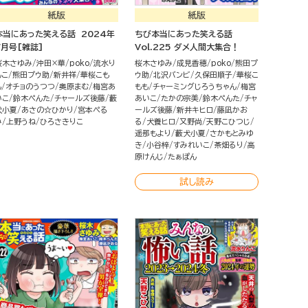
紙版
紙版
本当にあった笑える話 2024年
ちび本当にあった笑える話
7月号[雑誌]
Vol.225 ダメ人間大集合！
桜木さゆみ
沖田×華
poko
流水り
桜木さゆみ
成見香穂
poko
熊田プ
んこ
熊田プウ助
新井祥
華桜こも
ウ助
北沢バンビ
久保田順子
華桜こ
も
オチョのうつつ
奥原まむ
梅宮あ
もも
チャーミングじろうちゃん
梅宮
いこ
鈴木ぺんた
チャールズ後藤
藪
あいこ
たかの宗美
鈴木ぺんた
チャ
犬小夏
あさの☆ひかり
宮本ぺる
ールズ後藤
新井キヒロ
藤凪かお
み
上野うね
ひろさきりこ
る
犬養ヒロ
又野尚
天野こひつじ
遥那もより
藪犬小夏
さかもとみゆ
き
小谷梓
すみれいこ
茶畑るり
高
原けんじ
たぁぽん
試し読み