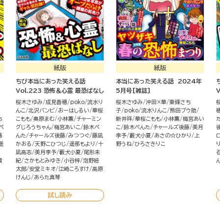
紙版
紙版
ちび本当にあった笑える話
本当にあった笑える話 2024年
Vol.223 恐怖＆心霊 最恐ばなし
5月号[雑誌]
桜木さゆみ
成見香穂
poko
流水り
桜木さゆみ
沖田×華
東條さち
んこ
北沢バンビ
おーはしるい
華桜
子
poko
流水りんこ
熊田プウ助
ち
こもも
奥原まむ
小林薫
チャーミン
新井祥
華桜こもも
小林薫
梅宮あい
ぺ
グじろうちゃん
梅宮あいこ
鈴木ぺ
こ
鈴木ぺんた
チャールズ後藤
美月
藤
んた
チャールズ後藤
みつつぐ
藤凪
李予
藪犬小夏
あさの☆ひかり
上
遥
かおる
天野こひつじ
遥那もより
十
野うね
ひろさきりこ
凪高志
美月李予
藪犬小夏
尾形未
貴
紀
さかもとみゆき
小谷梓
泡野紐
太郎
安堂ミキオ
江崎ころすけ
高原
けんじ
あらた真琴
試し読み