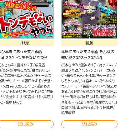
紙版
紙版
ちび本当にあった笑える話
本当にあった笑える話 みんなの
Vol.222 トンデモないやつら
怖い話2023→2024冬
桜木さゆみ
魔神ぐり子
成見香
桜木さゆみ
魔神ぐり子
流水りんこ
穂
poko
華桜こもも
梅宮あいこ
熊田プウ助
北沢バンビ
おーはしる
たかの宗美
鈴木ぺんた
チャールズ
い
華桜こもも
小林薫
チャーミング
後藤
新井キヒロ
藤凪かおる
犬養ヒ
じろうちゃん
梅宮あいこ
鈴木ぺん
ロ
又野尚
天野こひつじ
遥那もよ
た
チャールズ後藤
みつつぐ
藤凪か
り
さかもとみゆき
すみれいこ
茶畑
おる
又野尚
天野こひつじ
遥那もよ
るり
安堂ミキオ
渡辺ゆづる
高原け
り
十凪高志
笹野ちはる
尾形未紀
んじ
猫原ねんず
茶畑るり
安堂ミキオ
高原けんじ
山
口敏太郎
山田ちるる
羽々桐鷹也
脇田直輝
試し読み
試し読み