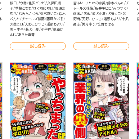
ゃ
熊田プウ助
北沢バンビ
久保田順
宮あいこ
たかの宗美
鈴木ぺんた
チ
ル
子
華桜こもも
ひぐちにちほ
奥原ま
ャールズ後藤
新井キヒロ
みつつぐ
む
いわみちさくら
梅宮あいこ
鈴木
藤凪かおる
薮犬小夏
犬養ヒロ
又
本
ぺんた
チャールズ後藤
藤凪かおる
野尚
天野こひつじ
遥那もより
十凪
犬養ヒロ
天野こひつじ
遥那もより
高志
美月李予
笹野ちはる
美月李予
藪犬小夏
小谷梓
高原け
んじ
あらた真琴
試し読み
試し読み