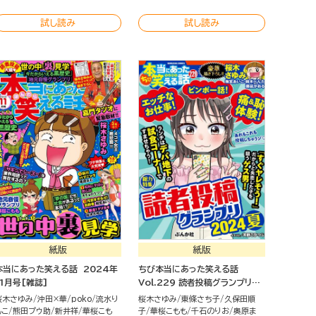
試し読み
試し読み
紙版
紙版
本当にあった笑える話 2024年
ちび本当にあった笑える話
11月号[雑誌]
Vol.229 読者投稿グランプリ
2024夏
桜木さゆみ
沖田×華
poko
流水り
桜木さゆみ
東條さち子
久保田順
んこ
熊田プウ助
新井祥
華桜こも
子
華桜こもも
千石のりお
奥原ま