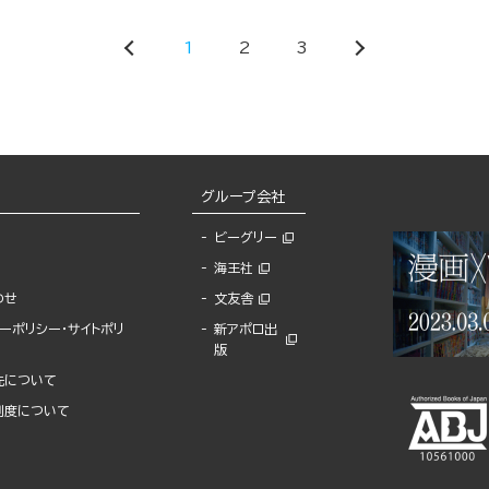
1
2
3
グループ会社
ビーグリー
海王社
わせ
文友舎
ーポリシー・サイトポリ
新アポロ出
版
先について
制度について