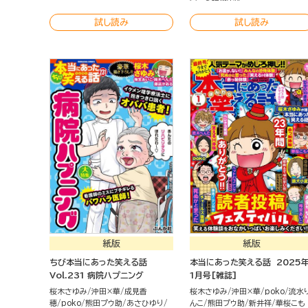
試し読み
試し読み
紙版
紙版
ちび本当にあった笑える話
本当にあった笑える話 2025
Vol.231 病院ハプニング
1月号[雑誌]
桜木さゆみ
沖田×華
成見香
桜木さゆみ
沖田×華
poko
流水
穂
poko
熊田プウ助
あさひゆり
んこ
熊田プウ助
新井祥
華桜こも