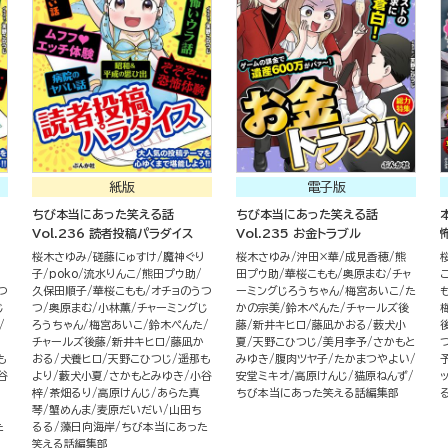
紙版
電子版
ちび本当にあった笑える話
ちび本当にあった笑える話
Vol.236 読者投稿パラダイス
Vol.235 お金トラブル
り
桜木さゆみ
磋藤にゅすけ
魔神ぐり
桜木さゆみ
沖田×華
成見香穂
熊
子
poko
流水りんこ
熊田プウ助
田プウ助
華桜こもも
奥原まむ
チャ
つ
久保田順子
華桜こもも
オチョのうつ
ーミングじろうちゃん
梅宮あいこ
た
じ
つ
奥原まむ
小林薫
チャーミングじ
かの宗美
鈴木ぺんた
チャールズ後
ろうちゃん
梅宮あいこ
鈴木ぺんた
藤
新井キヒロ
藤凪かおる
薮犬小
チャールズ後藤
新井キヒロ
藤凪か
夏
天野こひつじ
美月李予
さかもと
も
おる
犬養ヒロ
天野こひつじ
遥那も
みゆき
腹肉ツヤ子
たかまつやよい
谷
より
藪犬小夏
さかもとみゆき
小谷
安堂ミキオ
高原けんじ
猫原ねんず
梓
茶畑るり
高原けんじ
あらた真
ちび本当にあった笑える話編集部
琴
蟹めんま
麦原だいだい
山田ち
た
るる
藻日向海岸
ちび本当にあった
笑える話編集部