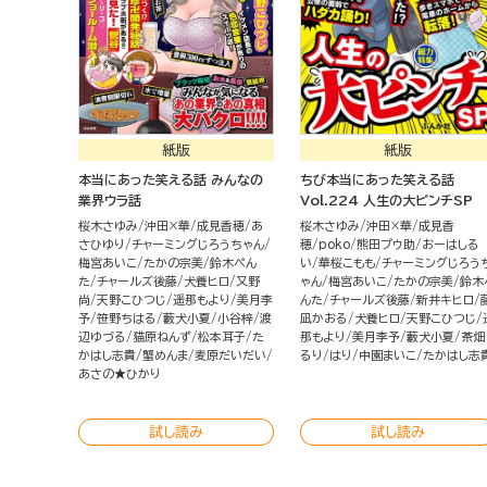
紙版
紙版
本当にあった笑える話 みんなの
ちび本当にあった笑える話
業界ウラ話
Vol.224 人生の大ピンチSP
桜木さゆみ
沖田×華
成見香穂
あ
桜木さゆみ
沖田×華
成見香
さひゆり
チャーミングじろうちゃん
穂
poko
熊田プウ助
おーはしる
梅宮あいこ
たかの宗美
鈴木ぺん
い
華桜こもも
チャーミングじろう
た
チャールズ後藤
犬養ヒロ
又野
ゃん
梅宮あいこ
たかの宗美
鈴木
尚
天野こひつじ
遥那もより
美月李
んた
チャールズ後藤
新井キヒロ
予
笹野ちはる
藪犬小夏
小谷梓
渡
凪かおる
犬養ヒロ
天野こひつじ
辺ゆづる
猫原ねんず
松本耳子
た
那もより
美月李予
藪犬小夏
茶畑
かはし志貴
蟹めんま
麦原だいだい
るり
はり
中園まいこ
たかはし志
あさの★ひかり
試し読み
試し読み