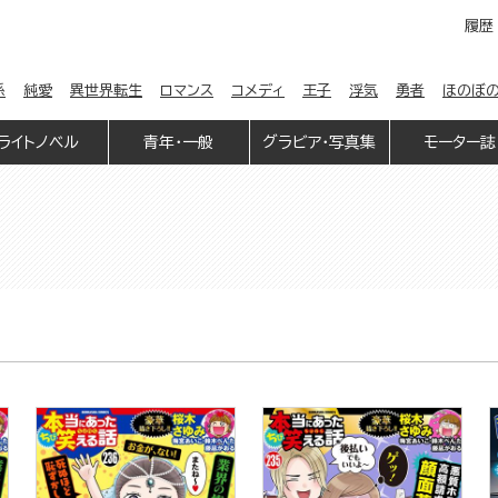
履歴
係
純愛
異世界転生
ロマンス
コメディ
王子
浮気
勇者
ほのぼ
ライトノベル
青年・一般
グラビア・写真集
モーター誌