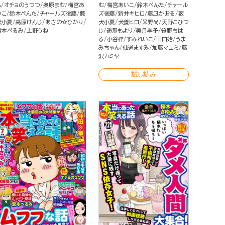
も
オチョのうつつ
奥原まむ
梅宮あ
む
梅宮あいこ
鈴木ぺんた
チャール
いこ
鈴木ぺんた
チャールズ後藤
藪
ズ後藤
新井キヒロ
藤凪かおる
薮
犬小夏
高原けんじ
あさの☆ひかり
犬小夏
犬養ヒロ
又野尚
天野こひつ
宮本ぺるみ
上野うね
じ
遥那もより
美月李予
笹野ちは
る
小谷梓
すみれいこ
田口始
うま
みちゃん
仙道ますみ
加藤マユミ
藤
沢カミヤ
試し読み