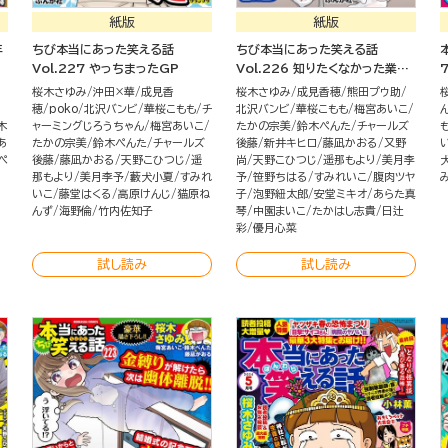
紙版
紙版
年
ちび本当にあった笑える話
ちび本当にあった笑える話
Vol.227 やっちまったGP
Vol.226 知りたくなかった業界
の裏側
桜木さゆみ
沖田×華
成見香
桜木さゆみ
成見香穂
熊田プウ助
穂
poko
北沢バンビ
華桜こもも
チ
北沢バンビ
華桜こもも
梅宮あいこ
木
ャーミングじろうちゃん
梅宮あいこ
たかの宗美
鈴木ぺんた
チャールズ
あ
たかの宗美
鈴木ぺんた
チャールズ
後藤
新井キヒロ
藤凪かおる
又野
ぺ
後藤
藤凪かおる
天野こひつじ
遥
尚
天野こひつじ
遥那もより
美月李
那もより
美月李予
藪犬小夏
すみれ
予
笹野ちはる
すみれいこ
腹肉ツヤ
いこ
藤堂はくる
高原けんじ
猫原ね
子
泡野紐太郎
安堂ミキオ
あらた真
んず
海野倫
竹内佐知子
琴
中園まいこ
たかはし志貴
日辻
彩
優月心菜
試し読み
試し読み