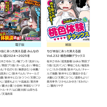
電子版
紙版
本当にあった笑える話 みんなの
ちび本当にあった笑える話
怖い話2024→2025冬
Vol.232 桃色体験デラックス
桜木さゆみ
三ノ輪ブン子
流水りん
桜木さゆみ
成見香穂
poko
熊田プ
こ
熊田プウ助
おーはしるい
華桜こ
ウ助
北沢バンビ
華桜こもも
梅宮あ
もも
千石のりお
奥原まむ
小林薫
いこ
たかの宗美
鈴木ぺんた
チャー
梅宮あいこ
鈴木ぺんた
チャールズ
ルズ後藤
新井キヒロ
藤凪かおる
後藤
新井キヒロ
みつつぐ
天野こひ
犬養ヒロ
天野こひつじ
遥那もより
つじ
遥那もより
十凪高志
美月李
美月李予
さかもとみゆき
すみれい
予
藪犬小夏
小谷梓
茶畑るり
アマ
こ
腹肉ツヤ子
ットル・キナ
山口敏太郎
山田ちる
る
天海杏菜