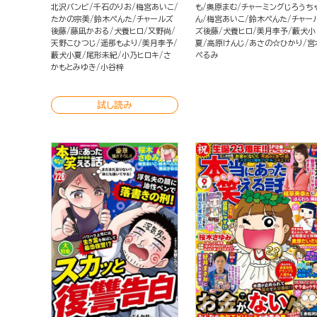
北沢バンビ
千石のりお
梅宮あいこ
も
奥原まむ
チャーミングじろうち
たかの宗美
鈴木ぺんた
チャールズ
ん
梅宮あいこ
鈴木ぺんた
チャー
後藤
藤凪かおる
犬養ヒロ
又野尚
ズ後藤
犬養ヒロ
美月李予
藪犬小
天野こひつじ
遥那もより
美月李予
夏
高原けんじ
あさの☆ひかり
宮
藪犬小夏
尾形未紀
小乃ヒロキ
さ
ぺるみ
かもとみゆき
小谷梓
試し読み