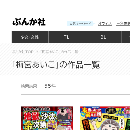
オフィス
三角関
人気キーワード
少女・女性
TL
BL
ぶんか社TOP
「梅宮あいこ」の作品一覧
「梅宮あいこ」の作品一覧
55件
検索結果