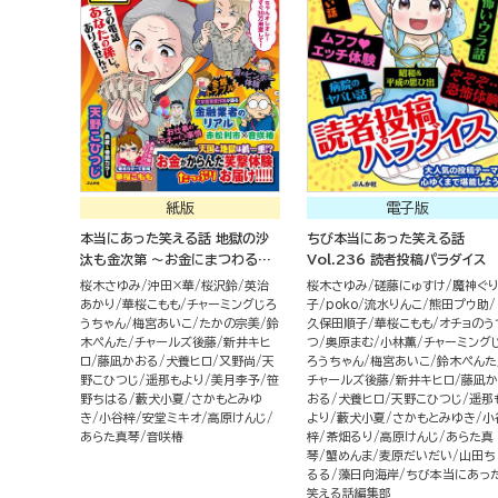
紙版
電子版
本当にあった笑える話 地獄の沙
ちび本当にあった笑える話
汰も金次第 ～お金にまつわるウ
Vol.236 読者投稿パラダイス
ラ話大集合～
桜木さゆみ
沖田×華
桜沢鈴
英治
桜木さゆみ
磋藤にゅすけ
魔神ぐ
あかり
華桜こもも
チャーミングじろ
子
poko
流水りんこ
熊田プウ助
うちゃん
梅宮あいこ
たかの宗美
鈴
久保田順子
華桜こもも
オチョのう
木ぺんた
チャールズ後藤
新井キヒ
つ
奥原まむ
小林薫
チャーミング
ロ
藤凪かおる
犬養ヒロ
又野尚
天
ろうちゃん
梅宮あいこ
鈴木ぺんた
野こひつじ
遥那もより
美月李予
笹
チャールズ後藤
新井キヒロ
藤凪か
野ちはる
藪犬小夏
さかもとみゆ
おる
犬養ヒロ
天野こひつじ
遥那
き
小谷梓
安堂ミキオ
高原けんじ
より
藪犬小夏
さかもとみゆき
小
あらた真琴
音咲椿
梓
茶畑るり
高原けんじ
あらた真
琴
蟹めんま
麦原だいだい
山田ち
るる
藻日向海岸
ちび本当にあっ
笑える話編集部