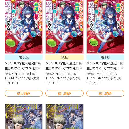
電子版
紙版
電子版
ダンジョン学園の底辺に転
ダンジョン学園の底辺に転
ダンジョン学園の底辺に転
生したけど、なぜか俺には
生したけど、なぜか俺には
生したけど、なぜか俺には
攻略本がある（1）
攻略本がある（1）
攻略本がある コミック版
うめか Presented by
うめか Presented by
うめか Presented by
（分冊版）
TEAM DRACO
塔ノ沢渓
TEAM DRACO
塔ノ沢渓
TEAM DRACO
塔ノ沢渓
一
にわ田
一
にわ田
一
にわ田
試し読み
試し読み
試し読み