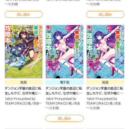
一
にわ田
一
にわ田
試し読み
試し読み
紙版
電子版
紙版
ダンジョン学園の底辺に転
ダンジョン学園の底辺に転
ダンジョン学園の底辺に転
生したけど、なぜか俺には
生したけど、なぜか俺には
生したけど、なぜか俺には
攻略本がある（３）
攻略本がある コミック版
攻略本がある（2）
うめか Presented by
うめか Presented by
うめか Presented by
（2）
TEAM DRACO
塔ノ沢渓一
TEAM DRACO
塔ノ沢渓
TEAM DRACO
塔ノ沢渓
一
にわ田
一
にわ田
試し読み