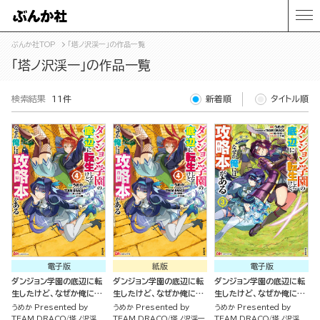
ぶんか社TOP
「塔ノ沢渓一」の作品一覧
「塔ノ沢渓一」の作品一覧
検索結果
11件
新着順
タイトル順
電子版
紙版
電子版
ダンジョン学園の底辺に転
ダンジョン学園の底辺に転
ダンジョン学園の底辺に転
生したけど、なぜか俺には
生したけど、なぜか俺には
生したけど、なぜか俺には
攻略本がある コミック版
攻略本がある（４）
攻略本がある コミック版
うめか Presented by
うめか Presented by
うめか Presented by
（4）
（3）
TEAM DRACO
塔ノ沢渓
TEAM DRACO
塔ノ沢渓一
TEAM DRACO
塔ノ沢渓