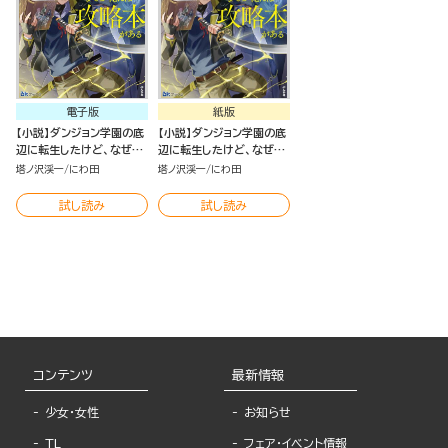
電子版
紙版
【小説】ダンジョン学園の底
【小説】ダンジョン学園の底
辺に転生したけど、なぜか
辺に転生したけど、なぜか
俺には攻略本がある
俺には攻略本がある
塔ノ沢渓一
にわ田
塔ノ沢渓一
にわ田
試し読み
試し読み
コンテンツ
最新情報
少女・女性
お知らせ
TL
フェア・イベント情報