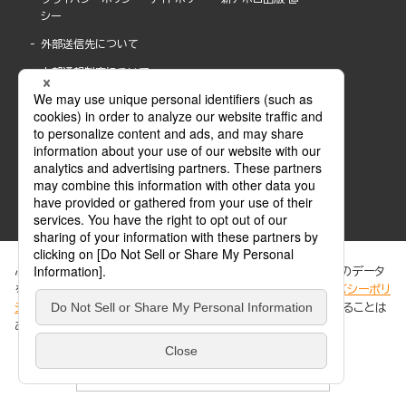
シー
外部送信先について
内部通報制度について
ぶんか社が運営するサイトでは、利便性向上のためにCookie等のデータ
を使用しています。 当社のCookieについての詳細は、「
プライバシーポリ
シー
」をご覧ください。当サイトでは、訪問者の個人情報を追跡することは
ABJマークは、この電子書店・電子書籍配信サービスが、著作権者からコンテンツ使用許諾を
ありません。
得た正規版配信サービスであることを示す登録商標(登録番号 第6091713号)です。
ABJマークの詳細、ABJマークを掲示しているサービスの一覧はこちら。
https://aebs.or.jp/
同意する
© 2025 BUNKASHA