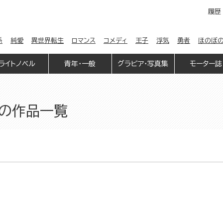
履歴
係
純愛
異世界転生
ロマンス
コメディ
王子
浮気
勇者
ほのぼ
ライトノベル
青年・一般
グラビア・写真集
モーター誌
n」の作品一覧