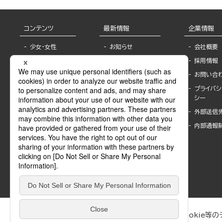
コンテンツ
最新情報
企業情報
少女・女性
お知らせ
会社概要
TL
フェア・イベント情
採用情報
報
BL
お問い合
書店様へ
ライトノベル
プライバシ
海外ライセンシー
シー
青年・一般
公式SNSアカウ
外部送信
グラビア・写真
ント
集
内部通報
作家一覧
モーター誌
Keyword list
SPECIAL
Author list
Sublicense
マンガよもん
が
試し読み
ぶんか社が運営するサイトでは、利便性向上のためにCookie等のデ