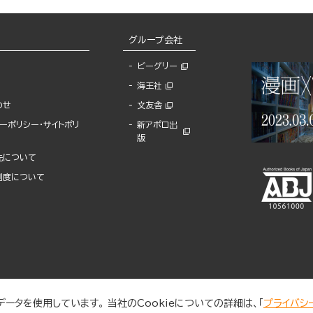
グループ会社
ビーグリー
海王社
わせ
文友舎
ーポリシー・サイトポリ
新アポロ出
版
先について
制度について
ータを使用しています。 当社のCookieについての詳細は、「
プライバシ