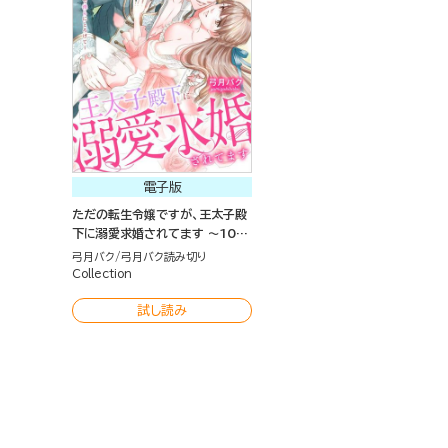
電子版
ただの転生令嬢ですが、王太子殿
下に溺愛求婚されてます ～10年
の想いで淫らにとろけて～（単話
弓月バク
弓月バク読み切り
版）
Collection
試し読み