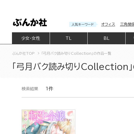
オフィス
三角関
人気キーワード
少女・女性
TL
BL
ぶんか社TOP
「弓月バク読み切りCollection」の作品一覧
「弓月バク読み切りCollectio
1件
検索結果