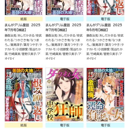
紙版
電子版
電子版
まんがグリム童話 2025
まんがグリム童話 2025
まんがグリム童話 2025
年7月号[雑誌]
年7月号[雑誌]
年6月号[雑誌]
藤森治見
あしだかおる
安武
藤森治見
あしだかおる
安武
藤森治見
あしだかおる
安武
わたる
つかさき有
なつま
わたる
つかさき有
なつま
わたる
つかさき有
なつま
ろ。
飯島淳子
葉月つや子
タ
ろ。
飯島淳子
葉月つや子
タ
ろ。
飯島淳子
葉月つや子
タ
ナカトモ
小田原愛
筑谷たか
ナカトモ
小田原愛
筑谷たか
ナカトモ
小田原愛
筑谷たか
菜
竹崎真実
菅野久美子
ア
菜
竹崎真実
菅野久美子
ア
菜
竹崎真実
菅野久美子
ア
オイセイ
オイセイ
オイセイ
紙版
電子版
電子版