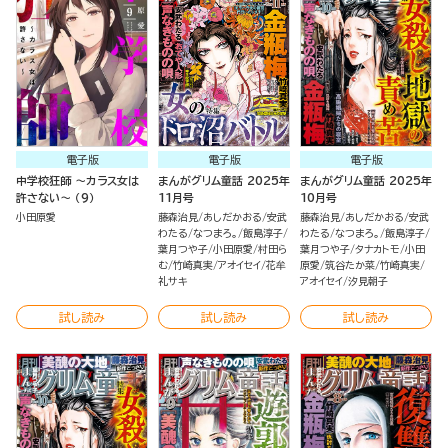
電子版
電子版
電子版
中学校狂師 ～カラス女は
まんがグリム童話 2025年
まんがグリム童話 2025年
許さない～ （9）
11月号
10月号
小田原愛
藤森治見
あしだかおる
安武
藤森治見
あしだかおる
安武
わたる
なつまろ。
飯島淳子
わたる
なつまろ。
飯島淳子
葉月つや子
小田原愛
村田ら
葉月つや子
タナカトモ
小田
む
竹崎真実
アオイセイ
花牟
原愛
筑谷たか菜
竹崎真実
礼サキ
アオイセイ
汐見朝子
試し読み
試し読み
試し読み