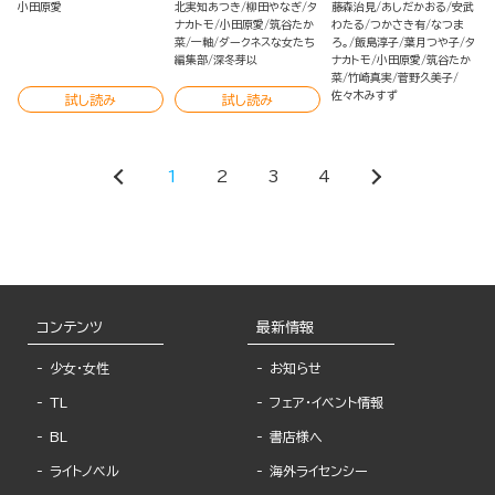
小田原愛
北実知あつき
柳田やなぎ
タ
藤森治見
あしだかおる
安武
ナカトモ
小田原愛
筑谷たか
わたる
つかさき有
なつま
菜
一軸
ダークネスな女たち
ろ。
飯島淳子
葉月つや子
タ
編集部
深冬芽以
ナカトモ
小田原愛
筑谷たか
菜
竹崎真実
菅野久美子
佐々木みすず
試し読み
試し読み
1
2
3
4
コンテンツ
最新情報
少女・女性
お知らせ
TL
フェア・イベント情報
BL
書店様へ
ライトノベル
海外ライセンシー