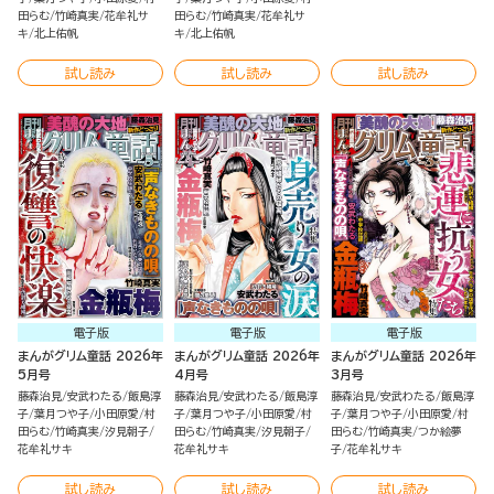
田らむ
竹崎真実
花牟礼サ
田らむ
竹崎真実
花牟礼サ
キ
北上佑帆
キ
北上佑帆
試し読み
試し読み
試し読み
電子版
電子版
電子版
まんがグリム童話 2026年
まんがグリム童話 2026年
まんがグリム童話 2026年
5月号
4月号
3月号
藤森治見
安武わたる
飯島淳
藤森治見
安武わたる
飯島淳
藤森治見
安武わたる
飯島淳
子
葉月つや子
小田原愛
村
子
葉月つや子
小田原愛
村
子
葉月つや子
小田原愛
村
田らむ
竹崎真実
汐見朝子
田らむ
竹崎真実
汐見朝子
田らむ
竹崎真実
つか絵夢
花牟礼サキ
花牟礼サキ
子
花牟礼サキ
試し読み
試し読み
試し読み