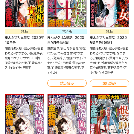
紙版
電子版
紙版
まんがグリム童話 2025年
まんがグリム童話 2025
まんがグリム童話 2025
10月号
年9月号[雑誌]
年8月号[雑誌]
藤森治見
あしだかおる
安武
藤森治見
あしだかおる
安武
藤森治見
あしだかおる
安武
わたる
なつまろ。
飯島淳子
わたる
つかさき有
なつま
わたる
つかさき有
なつま
葉月つや子
タナカトモ
小田
ろ。
飯島淳子
葉月つや子
タ
ろ。
飯島淳子
葉月つや子
タ
原愛
筑谷たか菜
竹崎真実
ナカトモ
小田原愛
筑谷たか
ナカトモ
小田原愛
筑谷たか
アオイセイ
汐見朝子
菜
竹崎真実
菅野久美子
ア
菜
竹崎真実
菅野久美子
ア
オイセイ
オイセイ
汐見朝子
試し読み
試し読み