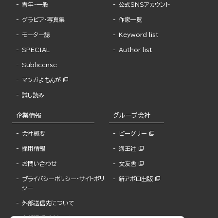
青年・一般
公式SNSアカウント
グラビア・写真集
作家一覧
モーター誌
Keyword list
SPECIAL
Author list
Sublicense
マンガよもんが
試し読み
企業情報
グループ会社
会社概要
ビーグリー
採用情報
海王社
お問い合わせ
文友舎
プライバシーポリシー・サイトポリ
新アポロ出版
シー
外部送信先について
内部通報制度について