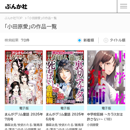
ぶんか社TOP
「小田原愛」の作品一覧
「小田原愛」の作品一覧
検索結果
78件
新着順
タイトル順
電子版
電子版
電子版
まんがグリム童話 2026年
まんがグリム童話 2026年
中学校狂師 ～カラス女は
7月号
6月号
許さない～ （10）
藤森治見
安武わたる
飯島淳
藤森治見
安武わたる
飯島淳
小田原愛
子
葉月つや子
小田原愛
村
子
葉月つや子
小田原愛
村