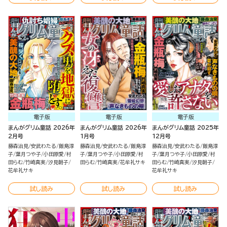
電子版
電子版
電子版
まんがグリム童話 2026年
まんがグリム童話 2026年
まんがグリム童話 2025年
2月号
1月号
12月号
藤森治見
安武わたる
飯島淳
藤森治見
安武わたる
飯島淳
藤森治見
安武わたる
飯島淳
子
葉月つや子
小田原愛
村
子
葉月つや子
小田原愛
村
子
葉月つや子
小田原愛
村
田らむ
竹崎真実
汐見朝子
田らむ
竹崎真実
花牟礼サキ
田らむ
竹崎真実
汐見朝子
花牟礼サキ
花牟礼サキ
試し読み
試し読み
試し読み