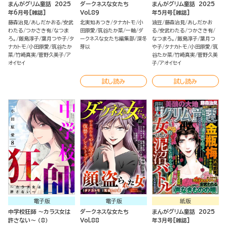
まんがグリム童話 2025
ダークネスな女たち
まんがグリム童話 2025
年6月号[雑誌]
Vol.89
年5月号[雑誌]
藤森治見
あしだかおる
安武
北実知あつき
タナカトモ
小
油豆
藤森治見
あしだかお
わたる
つかさき有
なつま
田原愛
筑谷たか菜
一軸
ダ
る
安武わたる
つかさき有
ろ。
飯島淳子
葉月つや子
タ
ークネスな女たち編集部
深冬
なつまろ。
飯島淳子
葉月つ
ナカトモ
小田原愛
筑谷たか
芽以
や子
タナカトモ
小田原愛
筑
菜
竹崎真実
菅野久美子
ア
谷たか菜
竹崎真実
菅野久美
オイセイ
子
アオイセイ
試し読み
試し読み
電子版
電子版
紙版
中学校狂師 ～カラス女は
ダークネスな女たち
まんがグリム童話 2025
許さない～ （8）
Vol.88
年3月号[雑誌]