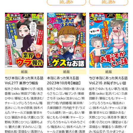
試し読み
試し読み
紙版
紙版
紙版
ちび本当にあった笑える話
本当にあった笑える話
ちび本当にあった笑える話
Vol.217 業界ウラ報告
2023年10月号[雑誌]
Vol.216 お恥ずかしい話
桜木さゆみ
魔神ぐり子
成見
桜木さゆみ
沖田×華
おりは
桜木さゆみ
ももい寧乃
成見
香穂
poko
熊田プウ助
あさ
らさちこ
三ノ輪ブン子
東條
香穂
poko
北沢バンビ
久保
ひゆり
華桜こもも
奥原まむ
さち子
poko
流水りんこ
熊
田順子
華桜こもも
チャーミ
チャーミングじろうちゃん
梅
田プウ助
内田春菊
新井祥
ングじろうちゃん
梅宮あい
宮あいこ
たかの宗美
鈴木ぺ
久保田順子
竹内佐千子
ラズ
こ
鈴木ぺんた
チャールズ後
んた
チャールズ後藤
新井キ
ウェル細木
おーはしるい
華
藤
新井キヒロ
藤凪かおる
ヒロ
藤凪かおる
犬養ヒロ
又
桜こもも
小林薫
チャーミン
天野こひつじ
美月李予
藪犬
野尚
天野こひつじ
遥那もよ
グじろうちゃん
いわみちさく
小夏
小乃ヒロキ
藤堂はくる
り
藪犬小夏
すみれいこ
泡
ら
梅宮あいこ
鈴木ぺんた
チ
茶畑るり
華麗るう
森野いず
野紐太郎
茶畑るり
高原けん
ャールズ後藤
藪犬小夏
高原
み
松山花子
たかまつやよ