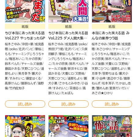
紙版
紙版
紙版
ちび本当にあった笑える話
ちび本当にあった笑える話
本当にあった笑える話 み
Vol.227 やっちまったGP
Vol.225 ダメ人間大集
んなの業界ウラ話
合！
桜木さゆみ
沖田×華
成見香
桜木さゆみ
成見香穂
poko
桜木さゆみ
沖田×華
成見香
穂
poko
北沢バンビ
華桜こ
熊田プウ助
北沢バンビ
久保
穂
あさひゆり
チャーミング
もも
チャーミングじろうちゃ
田順子
華桜こもも
チャーミ
じろうちゃん
梅宮あいこ
た
ん
梅宮あいこ
たかの宗美
ングじろうちゃん
梅宮あい
かの宗美
鈴木ぺんた
チャー
鈴木ぺんた
チャールズ後藤
こ
たかの宗美
鈴木ぺんた
チ
ルズ後藤
犬養ヒロ
又野尚
藤凪かおる
天野こひつじ
遥
ャールズ後藤
新井キヒロ
藤
天野こひつじ
遥那もより
美
那もより
美月李予
藪犬小
凪かおる
犬養ヒロ
又野尚
月李予
笹野ちはる
藪犬小
夏
すみれいこ
藤堂はくる
天野こひつじ
遥那もより
藪
夏
小谷梓
渡辺ゆづる
猫原
高原けんじ
猫原ねんず
海野
犬小夏
さかもとみゆき
小谷
ねんず
松本耳子
たかはし志
倫
竹内佐知子
梓
すみれいこ
茶畑るり
高
貴
蟹めんま
麦原だいだい
原けんじ
たぁぽん
あさの★ひかり
試し読み
試し読み
試し読み