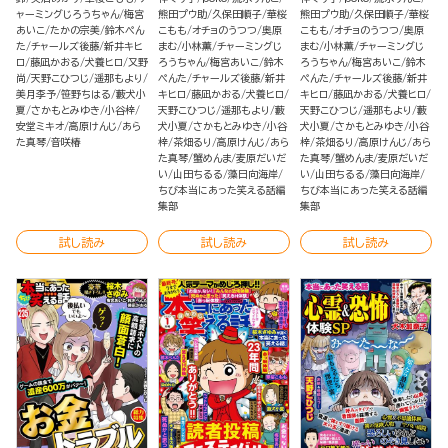
ャーミングじろうちゃん
梅宮
熊田プウ助
久保田順子
華桜
熊田プウ助
久保田順子
華桜
あいこ
たかの宗美
鈴木ぺん
こもも
オチョのうつつ
奥原
こもも
オチョのうつつ
奥原
た
チャールズ後藤
新井キヒ
まむ
小林薫
チャーミングじ
まむ
小林薫
チャーミングじ
ロ
藤凪かおる
犬養ヒロ
又野
ろうちゃん
梅宮あいこ
鈴木
ろうちゃん
梅宮あいこ
鈴木
尚
天野こひつじ
遥那もより
ぺんた
チャールズ後藤
新井
ぺんた
チャールズ後藤
新井
美月李予
笹野ちはる
藪犬小
キヒロ
藤凪かおる
犬養ヒロ
キヒロ
藤凪かおる
犬養ヒロ
夏
さかもとみゆき
小谷梓
天野こひつじ
遥那もより
藪
天野こひつじ
遥那もより
藪
安堂ミキオ
高原けんじ
あら
犬小夏
さかもとみゆき
小谷
犬小夏
さかもとみゆき
小谷
た真琴
音咲椿
梓
茶畑るり
高原けんじ
あら
梓
茶畑るり
高原けんじ
あら
た真琴
蟹めんま
麦原だいだ
た真琴
蟹めんま
麦原だいだ
い
山田ちるる
藻日向海岸
い
山田ちるる
藻日向海岸
ちび本当にあった笑える話編
ちび本当にあった笑える話編
集部
集部
試し読み
試し読み
試し読み