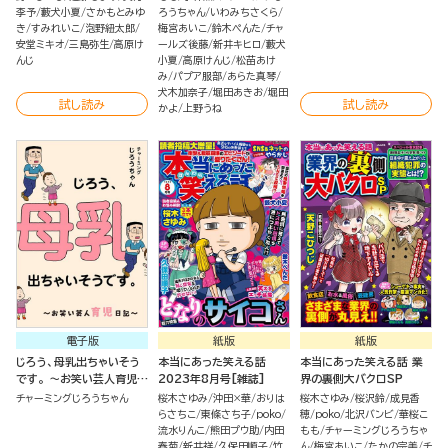
李予
藪犬小夏
さかもとみゆ
ろうちゃん
いわみちさくら
き
すみれいこ
泡野紐太郎
梅宮あいこ
鈴木ぺんた
チャ
安堂ミキオ
三島弥生
高原け
ールズ後藤
新井キヒロ
藪犬
んじ
小夏
高原けんじ
松苗あけ
み
パプア服部
あらた真琴
犬木加奈子
堀田あきお
堀田
試し読み
試し読み
かよ
上野うね
電子版
紙版
紙版
じろう、母乳出ちゃいそう
本当にあった笑える話
本当にあった笑える話 業
です。 ～お笑い芸人育児日
2023年8月号[雑誌]
界の裏側大バクロSP
記～
チャーミングじろうちゃん
桜木さゆみ
沖田×華
おりは
桜木さゆみ
桜沢鈴
成見香
らさちこ
東條さち子
poko
穂
poko
北沢バンビ
華桜こ
流水りんこ
熊田プウ助
内田
もも
チャーミングじろうちゃ
春菊
新井祥
久保田順子
竹
ん
梅宮あいこ
たかの宗美
チ