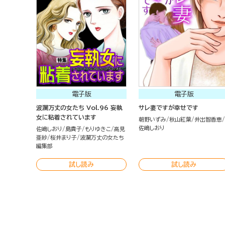
電子版
電子版
波瀾万丈の女たち Vol.96 妄執
サレ妻ですが幸せです
女に粘着されています
朝野いずみ
秋山紅葉
井出智香恵
佐嶋しおり
佐嶋しおり
島貴子
もりゆきこ
高見
亜紗
桜井まり子
波瀾万丈の女たち
編集部
試し読み
試し読み