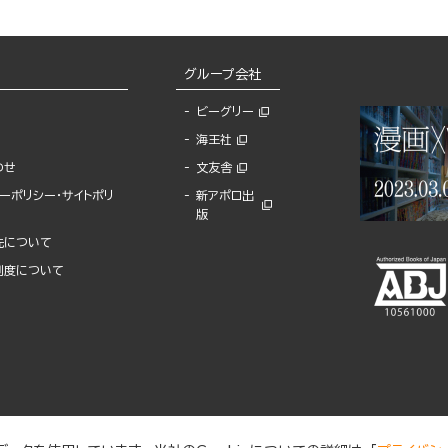
グループ会社
ビーグリー
海王社
わせ
文友舎
ーポリシー・サイトポリ
新アポロ出
版
先について
制度について