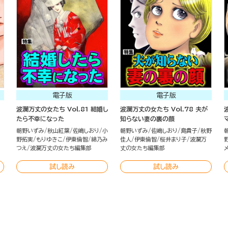
電子版
電子版
波瀾万丈の女たち Vol.81 結婚し
波瀾万丈の女たち Vol.78 夫が
たら不幸になった
知らない妻の裏の顔
朝野いずみ
秋山紅葉
佐嶋しおり
小
朝野いずみ
佐嶋しおり
島貴子
秋野
野拓実
もりゆきこ
伊東倫智
綿乃み
佳人
伊東倫智
桜井まり子
波瀾万
つえ
波瀾万丈の女たち編集部
丈の女たち編集部
試し読み
試し読み