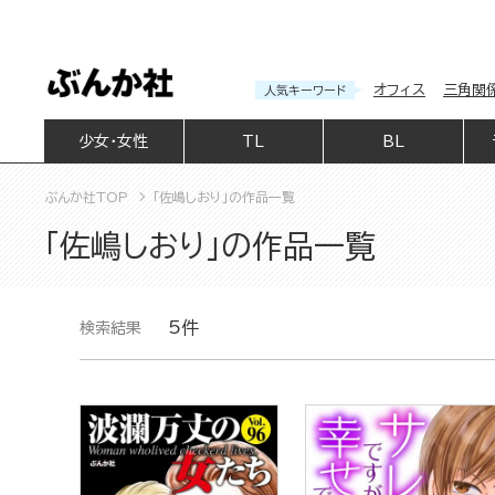
オフィス
三角関
人気キーワード
少女・女性
TL
BL
ぶんか社TOP
「佐嶋しおり」の作品一覧
「佐嶋しおり」の作品一覧
5件
検索結果