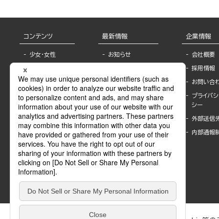
コンテンツ
最新情報
企業情報
少女・女性
お知らせ
会社概要
TL
フェア・イベント情
採用情報
報
BL
お問い合
書店様へ
ライトノベル
プライバシ
海外ライセンシー
シー
青年・一般
公式SNSアカウ
外部送信
グラビア・写真
ント
集
内部通報
作家一覧
モーター誌
Keyword list
SPECIAL
Author list
Sublicense
マンガよもん
が
試し読み