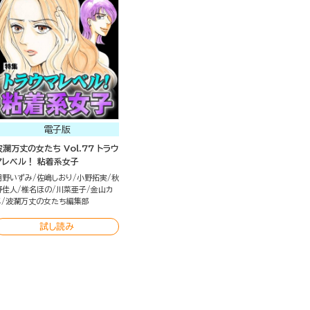
電子版
波瀾万丈の女たち Vol.77 トラウ
マレベル！ 粘着系女子
朝野いずみ
佐嶋しおり
小野拓実
秋
野佳人
椎名ほの
川菜亜子
金山カ
メ
波瀾万丈の女たち編集部
試し読み