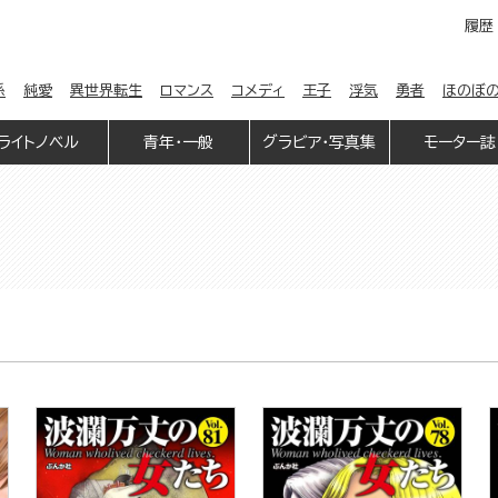
履歴
係
純愛
異世界転生
ロマンス
コメディ
王子
浮気
勇者
ほのぼ
ライトノベル
青年・一般
グラビア・写真集
モーター誌