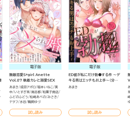
電子版
電子版
無敵恋愛S*girl Anette
ED彼が私にだけ勃●する件 ～デ
棲
Vol.87 執着カレと溺愛SEX
キる男はエッチもお上手～（分冊
版）
あまき
成田アポロ
稲本いねこ
美
あまき
中
いとすぎ常
南志都
和菓子商店
シ
ふどのふどう
松崎あべの
みさき
ナヲフ
水谷
鵜飼ゆづ
試し読み
試し読み