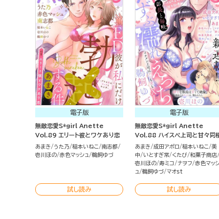
電子版
電子版
無敵恋愛S*girl Anette
無敵恋愛S*girl Anette
Vol.89 エリート彼とワケあり恋
Vol.88 ハイスペ上司と甘々同
あまき
うた乃
稲本いねこ
南志都
あまき
成田アポロ
稲本いねこ
美
壱川ほの
赤色マッシュ
鵜飼ゆづ
中
いとすぎ常
くたび
和菓子商店
壱川ほの
寿ミコ
ナヲフ
赤色マッ
ュ
鵜飼ゆづ
マオst
試し読み
試し読み