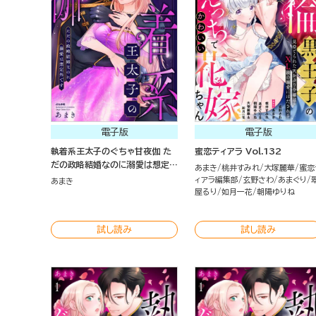
電子版
電子版
執着系王太子のぐちゃ甘夜伽 た
蜜恋ティアラ Vol.132
だの政略結婚なのに溺愛は想定外
あまき
桃井すみれ
大塚麗華
蜜恋
です
ィアラ編集部
玄野さわ
あまぐり
あまき
屋るり
如月一花
朝陽ゆりね
試し読み
試し読み