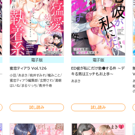
電子版
電子版
蜜恋ティアラ Vol.126
ED彼が私にだけ勃●する件 ～デ
外
キる男はエッチもお上手～
V
小豆
あまき
桃井すみれ
櫁みこと
蜜恋ティアラ編集部
玄野さわ
湯朝
あまき
はいね
まるりっち
青井千寿
試し読み
試し読み