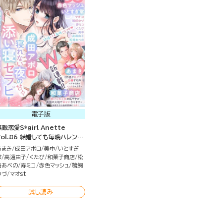
電子版
無敵恋愛S*girl Anette
Vol.86 結婚しても毎晩ハレンチ
♪
あまき
成田アポロ
美中
いとすぎ
常
高遠由子
くたび
和菓子商店
松
崎あべの
寿ミコ
赤色マッシュ
鵜飼
ゆづ
マオst
試し読み