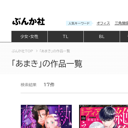
オフィス
三角関
人気キーワード
少女・女性
TL
BL
ぶんか社TOP
「あまき」の作品一覧
「あまき」の作品一覧
17件
検索結果