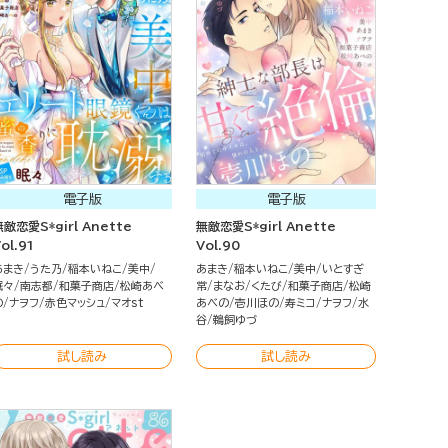
電子版
電子版
無敵恋愛S*girl Anette
無敵恋愛S*girl Anette
ol.91
Vol.90
あまき
うた乃
稲本いねこ
美中
あまき
稲本いねこ
美中
いとすぎ
眠々
南志都
和菓子商店
松崎あべ
常
まなお
くたび
和菓子商店
松崎
の
ナヲフ
赤色マッシュ
マオst
あべの
壱川ほの
寿ミコ
ナヲフ
水
谷
鵜飼ゆづ
試し読み
試し読み