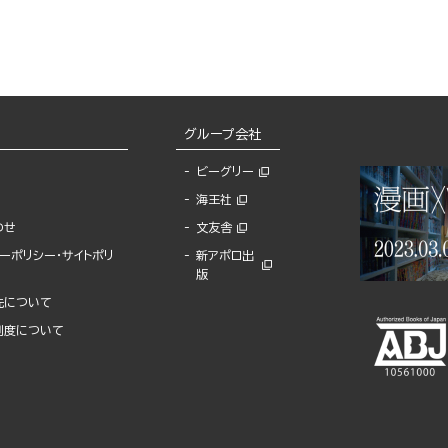
グループ会社
ビーグリー
海王社
わせ
文友舎
ーポリシー・サイトポリ
新アポロ出
版
先について
制度について