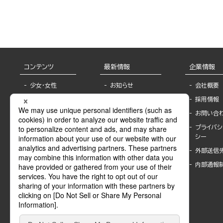
コンテンツ
最新情報
企業情報
少女・女性
お知らせ
会社概要
TL
フェア・イベント情
採用情報
報
BL
お問い合
書店様へ
ライトノベル
プライバシ
海外ライセンシー
シー
青年・一般
公式SNSアカウ
外部送信
グラビア・写真
ント
集
内部通報
作家一覧
モーター誌
Keyword list
SPECIAL
Author list
Sublicense
マンガよもん