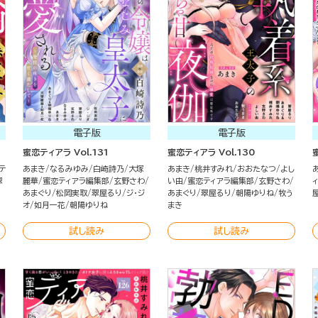
電子版
電子版
蜜恋ティアラ Vol.131
蜜恋ティアラ Vol.130
テ
あまき
なるみゆみ
白崎詩乃
大塚
あまき
桃井すみれ
おおたなつ
よし
翠
麗華
蜜恋ティアラ編集部
玄野さわ
い由
蜜恋ティアラ編集部
玄野さわ
あまぐり
松岡実取
翠屋るり
ジ・ジ
あまぐり
翠屋るり
朝陽ゆりね
牧う
オ
如月一花
朝陽ゆりね
まき
試し読み
試し読み