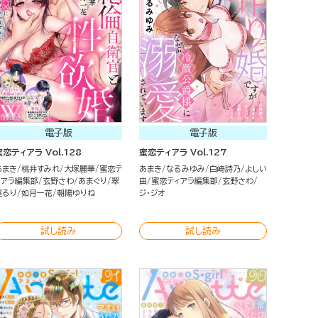
電子版
電子版
蜜恋ティアラ Vol.128
蜜恋ティアラ Vol.127
あまき
桃井すみれ
大塚麗華
蜜恋テ
あまき
なるみゆみ
白崎詩乃
よしい
ィアラ編集部
玄野さわ
あまぐり
翠
由
蜜恋ティアラ編集部
玄野さわ
屋るり
如月一花
朝陽ゆりね
ジ・ジオ
試し読み
試し読み