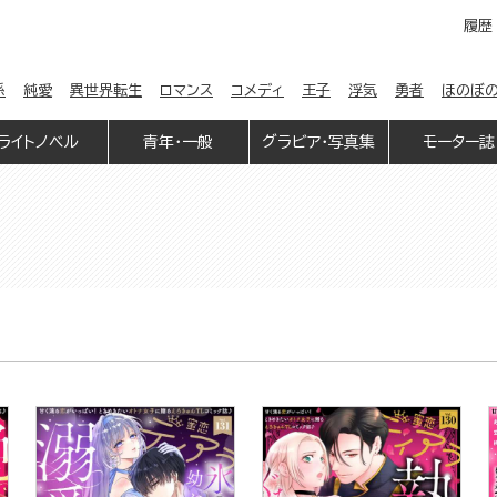
履歴
係
純愛
異世界転生
ロマンス
コメディ
王子
浮気
勇者
ほのぼ
ライトノベル
青年・一般
グラビア・写真集
モーター誌