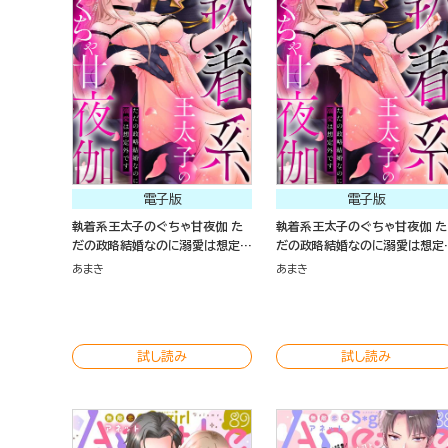
電子版
電子版
執着系王太子のぐちゃ甘夜伽 た
執着系王太子のぐちゃ甘夜伽 た
だの政略結婚なのに溺愛は想定外
だの政略結婚なのに溺愛は想定
です（分冊版）
です（分冊版）
あまき
あまき
試し読み
試し読み