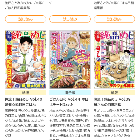
池田さとみ
たびれこ
杏耶
佑
池田さとみ
杏耶
ごはん日和
ごはん日和編集部
編集部
試し読み
試し読み
試し読み
紙版
電子版
紙版
俺流！絶品めし Vol.40
ごはん日和 Vol.44 本日
俺流！絶品めし Vol.39
奮発☆給料日ごはん
はチートDay♪
母さんの自慢料理
高田千種
ラズウェル細木
魚
松本あやか
揚立しの
山野り
ラズウェル細木
魚乃目三太
乃目三太
杏耶
市川ヒロシ
な
んりん
青菜ぱせり
小池田マ
杏耶
市川ヒロシ
なぐも
本庄
ぐも
本庄敬
磯本つよし
や
ヤ
阿九
元町夏央
岡野く仔
敬
磯本つよし
やぶうちゆう
ぶうちゆうき
丸岡九蔵
なか
後藤羽矢子
魚乃目三太
並庭
き
丸岡九蔵
なかむらみつの
むらみつのり
米戸卵田
ビッ
マチコ
池田さとみ
杏耶
四方
り
米戸卵田
ビッグ錠
酒井
グ錠
井ぬい
無動むど
ごはん日和
だんご
あきさと
うさみ☆