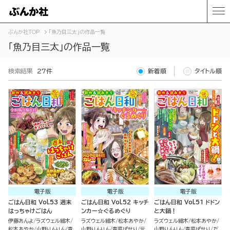
ぶんか社TOP
「魚乃目三太」の作品一覧
「魚乃目三太」の作品一覧
検索結果
27件
新着順
タイトル順
電子版
電子版
電子版
ごはん日和 Vol.53 週末
ごはん日和 Vol.52 キッチ
ごはん日和 Vol.51 ドドン
はっちゃけごはん
ンカー☆ぐるめぐり
と大鍋！
伊藤あんよ
ラズウェル細木
ラズウェル細木
松本あやか
ラズウェル細木
松本あやか
松本あやか
山野りんりん
青
山野りんりん
青菜ぱせり
元
山野りんりん
青菜ぱせり
だ