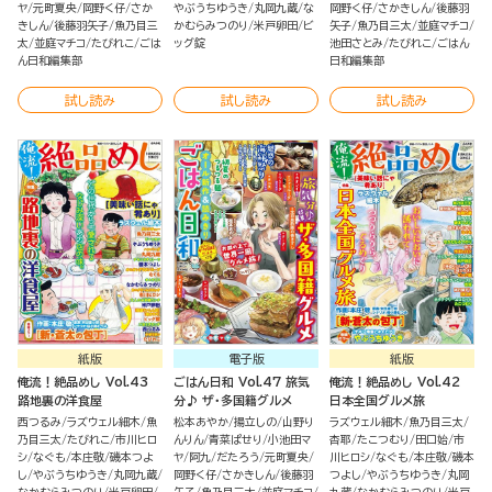
ヤ
元町夏央
岡野く仔
さか
やぶうちゆうき
丸岡九蔵
な
岡野く仔
さかきしん
後藤羽
きしん
後藤羽矢子
魚乃目三
かむらみつのり
米戸卵田
ビ
矢子
魚乃目三太
並庭マチコ
太
並庭マチコ
たびれこ
ごは
ッグ錠
池田さとみ
たびれこ
ごはん
ん日和編集部
日和編集部
試し読み
試し読み
試し読み
紙版
電子版
紙版
俺流！絶品めし Vol.43
ごはん日和 Vol.47 旅気
俺流！絶品めし Vol.42
路地裏の洋食屋
分♪ ザ・多国籍グルメ
日本全国グルメ旅
西つるみ
ラズウェル細木
魚
松本あやか
揚立しの
山野り
ラズウェル細木
魚乃目三太
乃目三太
たびれこ
市川ヒロ
んりん
青菜ぱせり
小池田マ
杏耶
たこつむり
田口始
市
シ
なぐも
本庄敬
磯本つよ
ヤ
阿九
だたろう
元町夏央
川ヒロシ
なぐも
本庄敬
磯本
し
やぶうちゆうき
丸岡九蔵
岡野く仔
さかきしん
後藤羽
つよし
やぶうちゆうき
丸岡