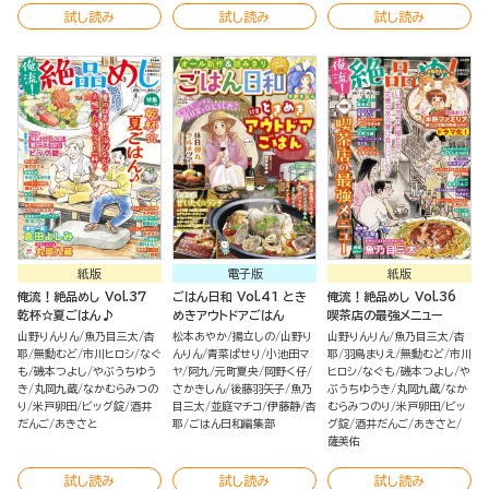
試し読み
試し読み
試し読み
紙版
電子版
紙版
俺流！絶品めし Vol.37
ごはん日和 Vol.41 とき
俺流！絶品めし Vol.36
乾杯☆夏ごはん♪
めきアウトドアごはん
喫茶店の最強メニュー
山野りんりん
魚乃目三太
杏
松本あやか
揚立しの
山野り
山野りんりん
魚乃目三太
杏
耶
無動むど
市川ヒロシ
なぐ
んりん
青菜ぱせり
小池田マ
耶
羽鳥まりえ
無動むど
市川
も
磯本つよし
やぶうちゆう
ヤ
阿九
元町夏央
岡野く仔
ヒロシ
なぐも
磯本つよし
や
き
丸岡九蔵
なかむらみつの
さかきしん
後藤羽矢子
魚乃
ぶうちゆうき
丸岡九蔵
なか
り
米戸卵田
ビッグ錠
酒井
目三太
並庭マチコ
伊藤静
杏
むらみつのり
米戸卵田
ビッ
だんご
あきさと
耶
ごはん日和編集部
グ錠
酒井だんご
あきさと
薩美佑
試し読み
試し読み
試し読み