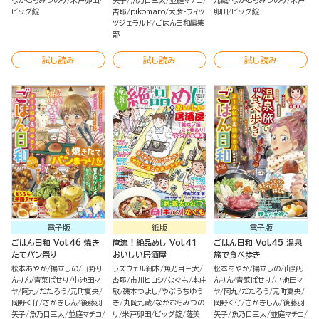
なかむらみつのり
米戸卵田
矢子
魚乃目三太
並庭マチコ
九蔵
なかむらみつのり
米戸
ビッグ錠
杏耶
pikomaro
犬彦・フィッ
卵田
ビッグ錠
ツジェラルド
ごはん日和編集
部
試し読み
試し読み
試し読み
電子版
紙版
電子版
ごはん日和 Vol.46 焼き
俺流！絶品めし Vol.41
ごはん日和 Vol.45 温泉
たてパン祭り
おいしい居酒屋
旅で食べ歩き
松本あやか
揚立しの
山野り
ラズウェル細木
魚乃目三太
松本あやか
揚立しの
山野り
んりん
青菜ぱせり
小池田マ
杏耶
市川ヒロシ
なぐも
本庄
んりん
青菜ぱせり
小池田マ
ヤ
阿九
だたろう
元町夏央
敬
磯本つよし
やぶうちゆう
ヤ
阿九
だたろう
元町夏央
岡野く仔
さかきしん
後藤羽
き
丸岡九蔵
なかむらみつの
岡野く仔
さかきしん
後藤羽
矢子
魚乃目三太
並庭マチコ
り
米戸卵田
ビッグ錠
薩美
矢子
魚乃目三太
並庭マチコ