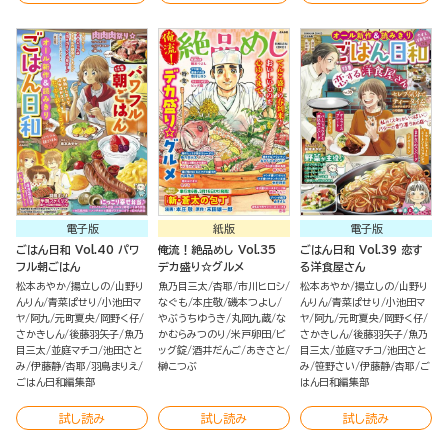
電子版
紙版
電子版
ごはん日和 Vol.40 パワ
俺流！絶品めし Vol.35
ごはん日和 Vol.39 恋す
フル朝ごはん
デカ盛り☆グルメ
る洋食屋さん
松本あやか
揚立しの
山野り
魚乃目三太
杏耶
市川ヒロシ
松本あやか
揚立しの
山野り
んりん
青菜ぱせり
小池田マ
なぐも
本庄敬
磯本つよし
んりん
青菜ぱせり
小池田マ
ヤ
阿九
元町夏央
岡野く仔
やぶうちゆうき
丸岡九蔵
な
ヤ
阿九
元町夏央
岡野く仔
さかきしん
後藤羽矢子
魚乃
かむらみつのり
米戸卵田
ビ
さかきしん
後藤羽矢子
魚乃
目三太
並庭マチコ
池田さと
ッグ錠
酒井だんご
あきさと
目三太
並庭マチコ
池田さと
み
伊藤静
杏耶
羽鳥まりえ
榊こつぶ
み
笹野さい
伊藤静
杏耶
ご
ごはん日和編集部
はん日和編集部
試し読み
試し読み
試し読み