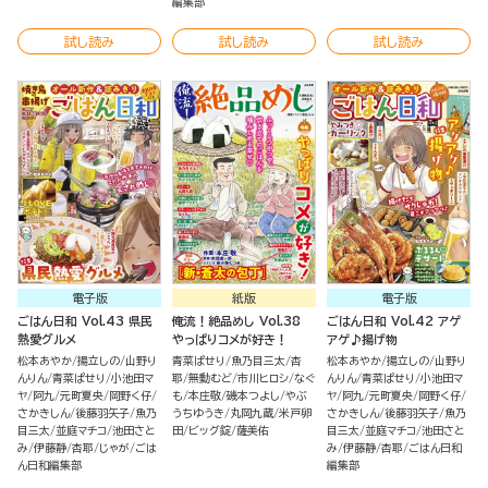
編集部
試し読み
試し読み
試し読み
電子版
紙版
電子版
ごはん日和 Vol.43 県民
俺流！絶品めし Vol.38
ごはん日和 Vol.42 アゲ
熱愛グルメ
やっぱりコメが好き！
アゲ♪揚げ物
松本あやか
揚立しの
山野り
青菜ぱせり
魚乃目三太
杏
松本あやか
揚立しの
山野り
んりん
青菜ぱせり
小池田マ
耶
無動むど
市川ヒロシ
なぐ
んりん
青菜ぱせり
小池田マ
ヤ
阿九
元町夏央
岡野く仔
も
本庄敬
磯本つよし
やぶ
ヤ
阿九
元町夏央
岡野く仔
さかきしん
後藤羽矢子
魚乃
うちゆうき
丸岡九蔵
米戸卵
さかきしん
後藤羽矢子
魚乃
目三太
並庭マチコ
池田さと
田
ビッグ錠
薩美佑
目三太
並庭マチコ
池田さと
み
伊藤静
杏耶
じゃが
ごは
み
伊藤静
杏耶
ごはん日和
ん日和編集部
編集部