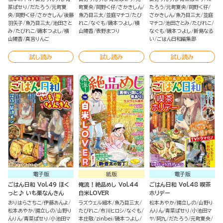
菜ぱせり
だたろう
元町夏
町夏央
岡野く仔
さかきしん
たろう
元町夏央
岡野く仔
央
岡野く仔
さかきしん
後藤
魚乃目三太
並庭マチコ
たび
さかきしん
魚乃目三太
並庭
羽矢子
魚乃目三太
池田さと
れこ
なぐも
磯本つよし
横
マチコ
池田さとみ
たびれこ
み
たびれこ
磯本つよし
横
山陽香
表野まつり
なぐも
磯本つよし
新島なる
山陽香
真宮りんご
い
ごはん日和編集部
試し読み
試し読み
試し読み
電子版
紙版
電子版
ごはん日和 Vol.49 ほく
俺流！絶品めし Vol.44
ごはん日和 Vol.48 喫茶
っと♪ いも栗なんきん
白米LOVER
ホリデー
おりはらさちこ
伊藤あんよ
ラズウェル細木
魚乃目三太
松本あやか
揚立しの
山野り
松本あやか
揚立しの
山野り
たびれこ
市川ヒロシ
なぐも
んりん
青菜ぱせり
小池田マ
んりん
青菜ぱせり
小池田マ
本庄敬
zinbei
磯本つよし
ヤ
阿九
だたろう
元町夏央