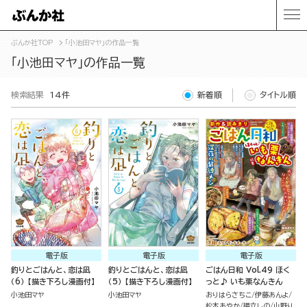
ぶんか社TOP
「小池田マヤ」の作品一覧
「小池田マヤ」の作品一覧
検索結果
14件
新着順
タイトル順
電子版
電子版
電子版
釣りとごはんと、恋は凪
釣りとごはんと、恋は凪
ごはん日和 Vol.49 ほく
（6） 【描き下ろし漫画付】
（5） 【描き下ろし漫画付】
っと♪ いも栗なんきん
小池田マヤ
小池田マヤ
おりはらさちこ
伊藤あんよ
松本あやか
揚立しの
山野り