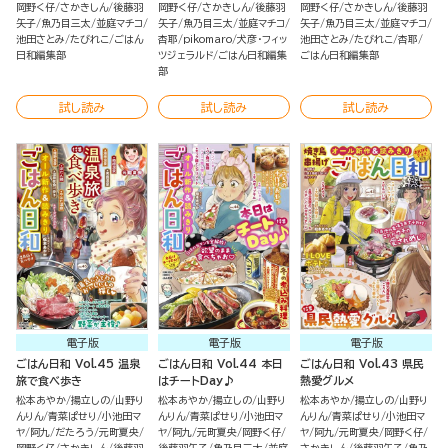
岡野く仔
さかきしん
後藤羽
岡野く仔
さかきしん
後藤羽
岡野く仔
さかきしん
後藤羽
矢子
魚乃目三太
並庭マチコ
矢子
魚乃目三太
並庭マチコ
矢子
魚乃目三太
並庭マチコ
池田さとみ
たびれこ
ごはん
杏耶
pikomaro
犬彦・フィッ
池田さとみ
たびれこ
杏耶
日和編集部
ツジェラルド
ごはん日和編集
ごはん日和編集部
部
試し読み
試し読み
試し読み
電子版
電子版
電子版
ごはん日和 Vol.45 温泉
ごはん日和 Vol.44 本日
ごはん日和 Vol.43 県民
旅で食べ歩き
はチートDay♪
熱愛グルメ
松本あやか
揚立しの
山野り
松本あやか
揚立しの
山野り
松本あやか
揚立しの
山野り
んりん
青菜ぱせり
小池田マ
んりん
青菜ぱせり
小池田マ
んりん
青菜ぱせり
小池田マ
ヤ
阿九
だたろう
元町夏央
ヤ
阿九
元町夏央
岡野く仔
ヤ
阿九
元町夏央
岡野く仔