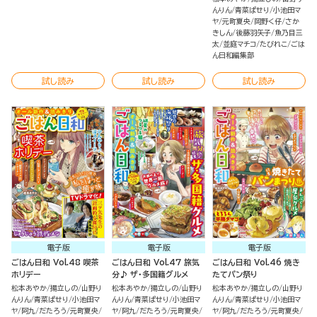
んりん
青菜ぱせり
小池田マ
ヤ
元町夏央
岡野く仔
さか
きしん
後藤羽矢子
魚乃目三
太
並庭マチコ
たびれこ
ごは
ん日和編集部
試し読み
試し読み
試し読み
電子版
電子版
電子版
ごはん日和 Vol.48 喫茶
ごはん日和 Vol.47 旅気
ごはん日和 Vol.46 焼き
ホリデー
分♪ ザ・多国籍グルメ
たてパン祭り
松本あやか
揚立しの
山野り
松本あやか
揚立しの
山野り
松本あやか
揚立しの
山野り
んりん
青菜ぱせり
小池田マ
んりん
青菜ぱせり
小池田マ
んりん
青菜ぱせり
小池田マ
ヤ
阿九
だたろう
元町夏央
ヤ
阿九
だたろう
元町夏央
ヤ
阿九
だたろう
元町夏央