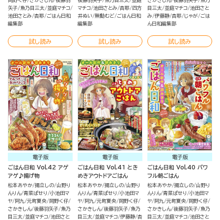
岡野く仔
さかきしん
後藤羽
後藤羽矢子
魚乃目三太
並庭
さかきしん
後藤羽矢子
魚乃
矢子
魚乃目三太
並庭マチコ
マチコ
池田さとみ
杏耶
四方
目三太
並庭マチコ
池田さと
池田さとみ
杏耶
ごはん日和
井ぬい
無動むど
ごはん日和
み
伊藤静
杏耶
じゃが
ごは
編集部
編集部
ん日和編集部
試し読み
試し読み
試し読み
電子版
電子版
電子版
ごはん日和 Vol.42 アゲ
ごはん日和 Vol.41 とき
ごはん日和 Vol.40 パワ
アゲ♪揚げ物
めきアウトドアごはん
フル朝ごはん
松本あやか
揚立しの
山野り
松本あやか
揚立しの
山野り
松本あやか
揚立しの
山野り
んりん
青菜ぱせり
小池田マ
んりん
青菜ぱせり
小池田マ
んりん
青菜ぱせり
小池田マ
ヤ
阿九
元町夏央
岡野く仔
ヤ
阿九
元町夏央
岡野く仔
ヤ
阿九
元町夏央
岡野く仔
さかきしん
後藤羽矢子
魚乃
さかきしん
後藤羽矢子
魚乃
さかきしん
後藤羽矢子
魚乃
目三太
並庭マチコ
池田さと
目三太
並庭マチコ
伊藤静
杏
目三太
並庭マチコ
池田さと