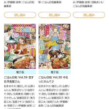
み
伊藤静
杏耶
ごはん日和
耶
ごはん日和編集部
み
伊藤静
杏耶
羽鳥まりえ
編集部
ごはん日和編集部
試し読み
試し読み
試し読み
電子版
電子版
ごはん日和 Vol.39 恋す
ごはん日和 Vol.38 ゆる
る洋食屋さん
っとホムパ♪
松本あやか
揚立しの
山野り
松本あやか
揚立しの
山野り
んりん
青菜ぱせり
小池田マ
んりん
青菜ぱせり
小池田マ
ヤ
阿九
元町夏央
岡野く仔
ヤ
阿九
元町夏央
岡野く仔
さかきしん
後藤羽矢子
魚乃
さかきしん
後藤羽矢子
魚乃
目三太
並庭マチコ
池田さと
目三太
池田さとみ
伊藤静
み
笹野さい
伊藤静
杏耶
ご
杏耶
ごはん日和編集部