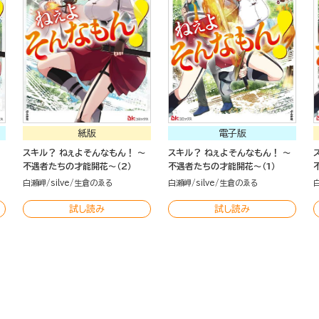
紙版
電子版
～
スキル？ ねぇよそんなもん！ ～
スキル？ ねぇよそんなもん！ ～
不遇者たちの才能開花～（2）
不遇者たちの才能開花～（1）
白瀬岬
silve
生倉のゑる
白瀬岬
silve
生倉のゑる
試し読み
試し読み