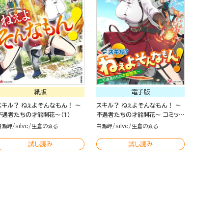
紙版
電子版
スキル？ ねぇよそんなもん！ ～
スキル？ ねぇよそんなもん！ ～
不遇者たちの才能開花～（1）
不遇者たちの才能開花～ コミック
版（分冊版）
白瀬岬
silve
生倉のゑる
白瀬岬
silve
生倉のゑる
試し読み
試し読み