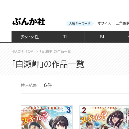
オフィス
三角関
人気キーワード
少女・女性
TL
BL
ぶんか社TOP
「白瀬岬」の作品一覧
「白瀬岬」の作品一覧
6件
検索結果