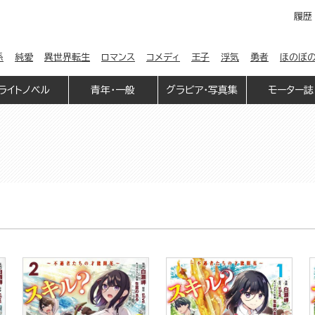
履歴
係
純愛
異世界転生
ロマンス
コメディ
王子
浮気
勇者
ほのぼ
ライトノベル
青年・一般
グラビア・写真集
モーター誌