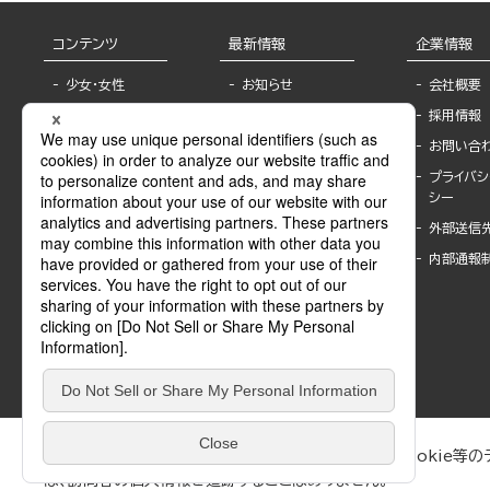
コンテンツ
最新情報
企業情報
少女・女性
お知らせ
会社概要
TL
フェア・イベント情
採用情報
報
BL
お問い合
書店様へ
ライトノベル
プライバシ
海外ライセンシー
シー
青年・一般
公式SNSアカウ
外部送信
グラビア・写真
ント
集
内部通報
作家一覧
モーター誌
Keyword list
SPECIAL
Author list
Sublicense
マンガよもん
が
試し読み
ぶんか社が運営するサイトでは、利便性向上のためにCookie等のデ
は、訪問者の個人情報を追跡することはありません。