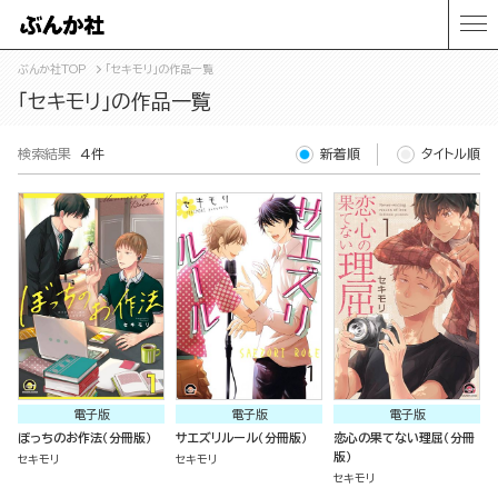
ぶんか社TOP
「セキモリ」の作品一覧
「セキモリ」の作品一覧
検索結果
4件
新着順
タイトル順
電子版
電子版
電子版
ぼっちのお作法（分冊版）
サエズリルール（分冊版）
恋心の果てない理屈（分冊
版）
セキモリ
セキモリ
セキモリ