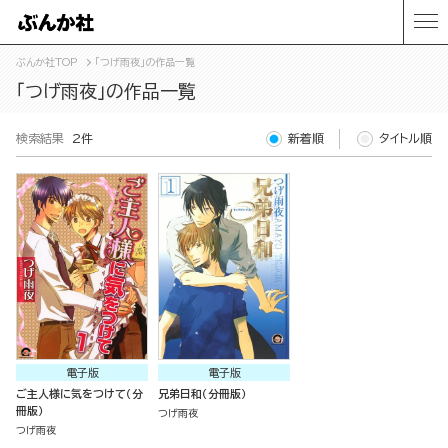
ぶんか社TOP
「つげ雨夜」の作品一覧
「つげ雨夜」の作品一覧
検索結果
2件
新着順
タイトル順
電子版
電子版
ご主人様に気をつけて（分
兄弟日和（分冊版）
冊版）
つげ雨夜
つげ雨夜