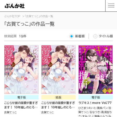
ぶんか社TOP
「古賀てっこ」の作品一覧
「古賀てっこ」の作品一覧
検索結果
19件
新着順
タイトル順
電子版
紙版
電子版
こじらせ彼の溺愛が重すぎ
こじらせ彼の溺愛が重すぎ
ラブキス！more Vol.77
ます！ 10年越しのとろ甘
ます！ 10年越しのとろ甘
ひさまつえいと
黒柴パン
古
えっち試してみる？ （4）
えっち試してみる？（４）
賀てっこ
るなつき
高須加ち
古賀てっこ
古賀てっこ
さ
すみ
ミノ
飛鳥ハルコ
み