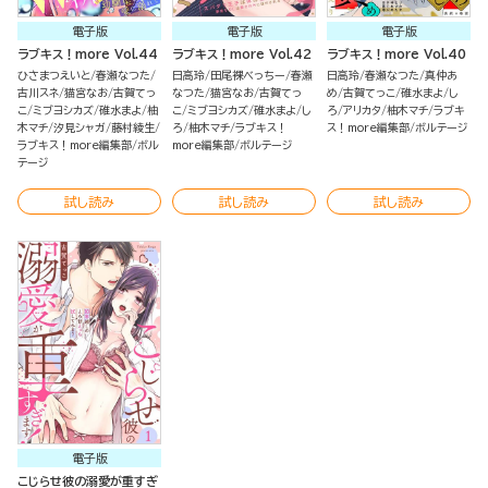
電子版
電子版
電子版
ラブキス！more Vol.44
ラブキス！more Vol.42
ラブキス！more Vol.40
ひさまつえいと
春瀬なつた
日高玲
田尾裸べっちー
春瀬
日高玲
春瀬なつた
真仲あ
古川スネ
猫宮なお
古賀てっ
なつた
猫宮なお
古賀てっ
め
古賀てっこ
碓水まよ
し
こ
ミブヨシカズ
碓水まよ
柚
こ
ミブヨシカズ
碓水まよ
し
ろ
アリカタ
柚木マチ
ラブキ
木マチ
汐見シャガ
藤村綾生
ろ
柚木マチ
ラブキス！
ス！more編集部
ボルテージ
ラブキス！more編集部
ボル
more編集部
ボルテージ
テージ
試し読み
試し読み
試し読み
電子版
こじらせ彼の溺愛が重すぎ