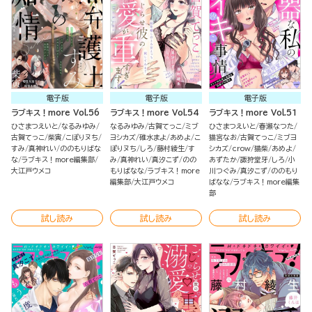
電子版
電子版
電子版
ラブキス！more Vol.56
ラブキス！more Vol.54
ラブキス！more Vol.51
ひさまつえいと
なるみゆみ
なるみゆみ
古賀てっこ
ミブ
ひさまつえいと
春瀬なつた
古賀てっこ
柴寅
こぽりヌち
ヨシカズ
碓水まよ
あめよ
こ
猫宮なお
古賀てっこ
ミブヨ
すみ
真神れい
ののもりばな
ぽりヌち
しろ
藤村綾生
す
シカズ
crow
猫柴
あめよ
な
ラブキス！more編集部
み
真神れい
真汐こず
のの
あずたか
諏狩堂牙
しろ
小
大江戸ウメコ
もりばなな
ラブキス！more
川つぐみ
真汐こず
ののもり
編集部
大江戸ウメコ
ばなな
ラブキス！more編集
部
試し読み
試し読み
試し読み