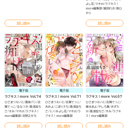
よし花
マオst
ラブキス！
more編集部
猫田れお
南ひ
かり
試し読み
試し読み
電子版
電子版
電子版
ラブキス！more Vol.74
ラブキス！more Vol.71
ラブキス！more Vol.67
ひさまつえいと
黒柴パン
古
ひさまつえいと
古賀てっこ
ひさまつえいと
古賀てっこ
賀てっこ
るなつき
高須加ち
あめよ
こぽりヌち
高須加ち
碓水まよ
やしろ梟
あずた
さ
すみ
マオst
ラブキス！
さ
ミノ
みよし花
マオst
ラ
か
高須加ちさ
すみ
ラブキ
more編集部
井野之せち
ブキス！more編集部
ス！more編集部
試し読み
試し読み
試し読み