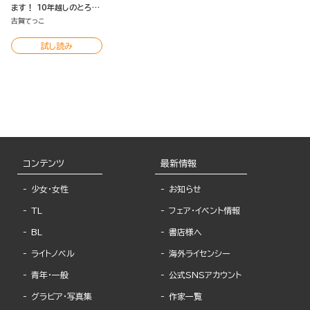
ます！ 10年越しのとろ甘
えっち試してみる？（分冊
古賀てっこ
版）
試し読み
コンテンツ
最新情報
少女・女性
お知らせ
TL
フェア・イベント情報
BL
書店様へ
ライトノベル
海外ライセンシー
青年・一般
公式SNSアカウント
グラビア・写真集
作家一覧