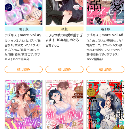
電子版
紙版
電子版
ラブキス！more Vol.49
こじらせ彼の溺愛が重すぎ
ラブキス！more Vol.46
ます！ 10年越しのとろ甘
ひさまつえいと
古川スネ
猫
ひさまつえいと
春瀬なつた
えっち試してみる？ （2）
宮なお
古賀てっこ
ミブヨシ
古賀てっこ
ミブヨシカズ
碓
古賀てっこ
【かきおろし漫画＆電子限
カズ
crow
猫柴
小川つぐ
水まよ
猫柴
しろ
アリカタ
み
藤村綾生
真汐こず
ラブ
定かきおろし漫画付】
藤村綾生
すみ
ラブキス！
キス！more編集部
more編集部
試し読み
試し読み
試し読み