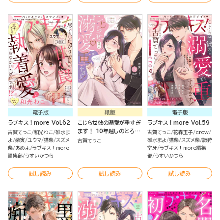
電子版
紙版
電子版
ラブキス！more Vol.62
こじらせ彼の溺愛が重すぎ
ラブキス！more Vol.59
ます！ 10年越しのとろ甘
古賀てっこ
和光わこ
碓水ま
古賀てっこ
花森玉子
crow
えっち試してみる？ （3）
よ
柴寅
ユウマ
猫柴
スズメ
碓水まよ
猫柴
スズメ柴
諏狩
古賀てっこ
【かきおろし漫画＆電子限
柴
あめよ
ラブキス！more
堂牙
ラブキス！more編集
編集部
うすいかつら
定かきおろし漫画付】
部
うすいかつら
試し読み
試し読み
試し読み