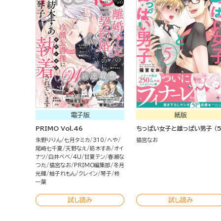
電子版
紙版
PRIMO Vol.46
ちっぱい女子と雄っぱい男子 （5
朱野りりん
七月タミカ
310
へや
猫宮なお
尾崎七千夏
天野なえ
紡木すあ
オイ
ナツ
白井べべ
4U
甘夏テン
春瀬な
つた
猫宮なお
PRIMO編集部
冬月
光輝
柚子れもん
クレイン
琴子
柊
一葉
試し読み
試し読み