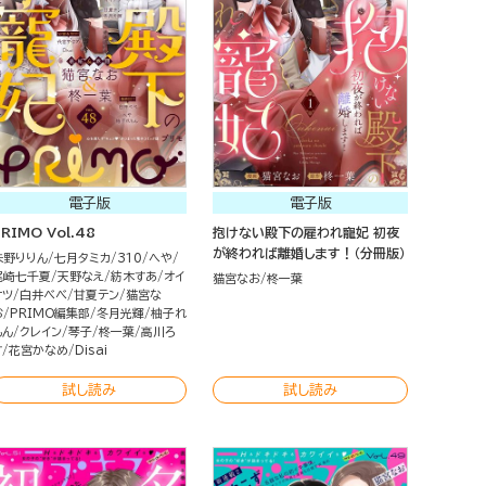
電子版
電子版
RIMO Vol.48
抱けない殿下の雇われ寵妃 初夜
が終われば離婚します！（分冊版）
朱野りりん
七月タミカ
310
へや
尾崎七千夏
天野なえ
紡木すあ
オイ
猫宮なお
柊一葉
ナツ
白井べべ
甘夏テン
猫宮な
お
PRIMO編集部
冬月光輝
柚子れ
もん
クレイン
琴子
柊一葉
高川ろ
す
花宮かなめ
Disai
試し読み
試し読み