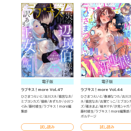
電子版
電子版
ラブキス！more Vol.47
ラブキス！more Vol.44
ひさまつえいと
古川スネ
猫宮なお
ひさまつえいと
春瀬なつた
古川
ミブヨシカズ
猫柴
あずたか
小川つ
ネ
猫宮なお
古賀てっこ
ミブヨシ
ぐみ
藤村綾生
ラブキス！more編
ズ
碓水まよ
柚木マチ
汐見シャガ
集部
藤村綾生
ラブキス！more編集部
ボルテージ
試し読み
試し読み