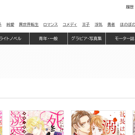
履歴
係
純愛
異世界転生
ロマンス
コメディ
王子
浮気
勇者
ほのぼ
ライトノベル
青年・一般
グラビア・写真集
モーター誌