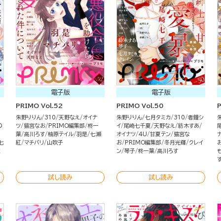
電子版
電子版
PRIMO Vol.52
PRIMO Vol.50
P
朱野りりん
310
天野なえ
オイナ
朱野りりん
七月タミカ
310
者鐘シ
O
ツ
猫宮なお
PRIMO編集部
柊一
イ
尾崎七千夏
天野なえ
紡木すあ
川
葉
高川ろす
柚原テイル
羽是
七瀬
オイナツ
4U
甘夏テン
猫宮な
七
紅
マチバリ
山吹子
お
PRIMO編集部
冬月光輝
クレイ
ミ
ン
琴子
柊一葉
高川ろす
試し読み
試し読み