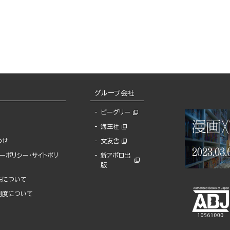
グループ会社
ビーグリー
海王社
わせ
文友舎
ーポリシー・サイトポリ
新アポロ出
版
先について
制度について