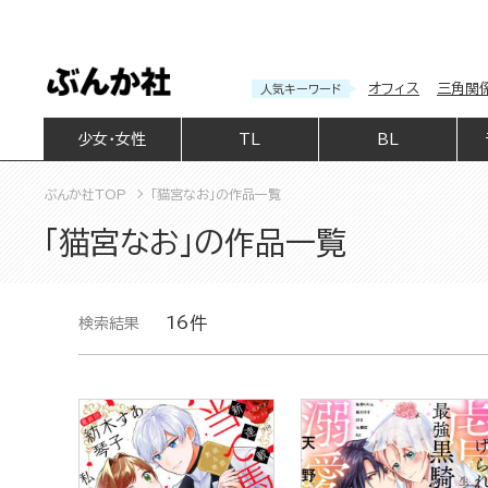
オフィス
三角関
人気キーワード
少女・女性
TL
BL
ぶんか社TOP
「猫宮なお」の作品一覧
「猫宮なお」の作品一覧
16件
検索結果