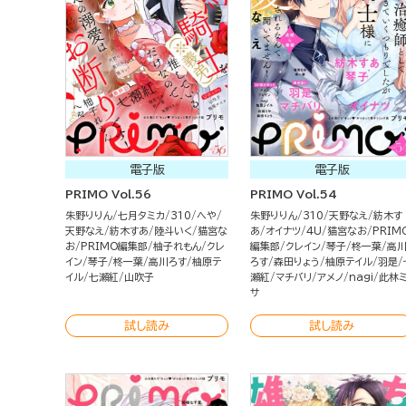
電子版
電子版
PRIMO Vol.56
PRIMO Vol.54
朱野りりん
七月タミカ
310
へや
朱野りりん
310
天野なえ
紡木す
天野なえ
紡木すあ
陸斗いく
猫宮な
あ
オイナツ
4U
猫宮なお
PRIM
お
PRIMO編集部
柚子れもん
クレ
編集部
クレイン
琴子
柊一葉
高
イン
琴子
柊一葉
高川ろす
柚原テ
ろす
森田りょう
柚原テイル
羽是
イル
七瀬紅
山吹子
瀬紅
マチバリ
アメノ
nagi
此林
サ
試し読み
試し読み