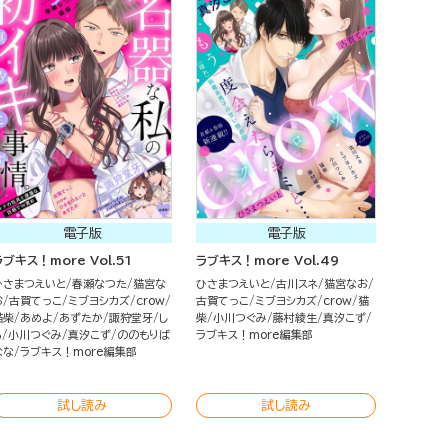
電子版
電子版
ラブキス！more Vol.51
ラブキス！more Vol.49
ひさまつえいと
春瀬なつた
猫宮な
ひさまつえいと
古川スネ
猫宮なお
お
古賀てっこ
ミブヨシカズ
crow
古賀てっこ
ミブヨシカズ
crow
猫
猫柴
あめよ
あずたか
諏狩堂牙
し
柴
小川つぐみ
藤村綾生
真汐こず
ろ
小川つぐみ
真汐こず
ののもりば
ラブキス！more編集部
なな
ラブキス！more編集部
試し読み
試し読み