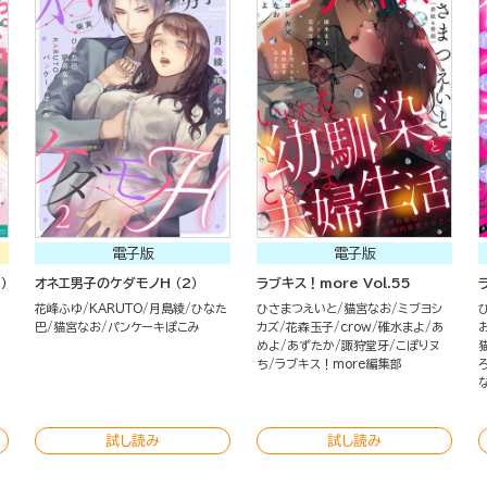
電子版
電子版
）
オネエ男子のケダモノH （2）
ラブキス！more Vol.55
花峰ふゆ
KARUTO
月島綾
ひなた
ひさまつえいと
猫宮なお
ミブヨシ
巴
猫宮なお
パンケーキぽこみ
カズ
花森玉子
crow
碓水まよ
あ
めよ
あずたか
諏狩堂牙
こぽりヌ
ち
ラブキス！more編集部
試し読み
試し読み