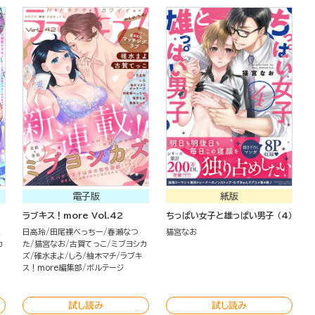
電子版
紙版
ラブキス！more Vol.42
ちっぱい女子と雄っぱい男子 （4）
ス
日高玲
田尾裸べっちー
春瀬なつ
猫宮なお
カ
た
猫宮なお
古賀てっこ
ミブヨシカ
ズ
碓水まよ
しろ
柚木マチ
ラブキ
ス！more編集部
ボルテージ
試し読み
試し読み